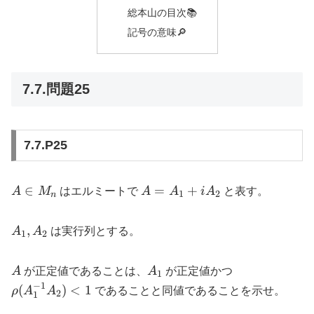
総本山の目次📚
記号の意味🔎
7.7.問題25
7.7.P25
A
A =
∈
=
+
A
M
はエルミートで
A
A
i
A
と表す。
1
2
n
\in
A_1
M_n
+ i
A_1,
,
A
A
は実行列とする。
1
2
A_2
A_2
A
A_1
\rho(A_1^{-1
A
が正定値であることは、
A
が正定値かつ
1
A_2) \lt 1
−
1
(
)
<
1
ρ
A
A
であることと同値であることを示せ。
2
1