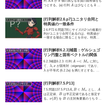
\in
A
k
列
が
個の異なる非負の固有値をも
A
A
k
M_n
\overline{A}
A
k
つとする。(a) 行列
は少なくとも
個
A
k
の一次独立な共役-固有...
[行列解析2.6.p7]ユニタリ合同と
2.ユニタリ相似とユニタリ同値
特異値の一致条件
2.6.P72.6.問題7同じサイズの2つの複素行
列がユニタリ合同であるのは、特異値が
一致する場合に限ることを示せ。特異値
A \in
∈
q =
とは行列
を与える。ここで
A
M
,
m
n
M_{m,n}
\mi
=
m
i
n
{
,
}
とし...
q
m
n
[行列解析6.2.3]補題：ゲルシュゴ
{m,
6.固有値の位置と摂動
n\}
リン円盤と固有ベクトルの関係
A =
=∈
6.2.3補題6.2.3. 行列
に対し
A
M
n
\in
\lambda,
,
\la
て、
が固有対（eigenpair）であり、
λ
x
M_n
x
が不等式 (6.2.2a) を満たすとする。こ
λ
のとき次が成り立つ。(a)...
[行列解析7.5.P13]
7.正定値および半正定値行列
A, B
,
∈
A
7.5.問題137.5.P13
とし、
A
B
M
A
n
\in
B
は正定値、
は半正定値であると仮定す
B
M_n
\nu(B)
(
)
B
る。
を
の主対角要素のうち 0 で
ν
B
B
ないものの個数とする。(...