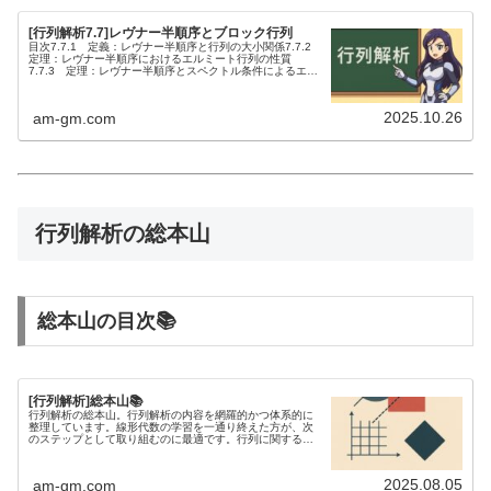
[行列解析7.7]レヴナー半順序とブロック行列
目次7.7.1 定義：レヴナー半順序と行列の大小関係7.7.2
定理：レヴナー半順序におけるエルミート行列の性質
7.7.3 定理：レヴナー半順序とスペクトル条件によるエル
ミート行列の比較7.7.4 系：半正定値エルミート行列に関
する基本的な...
2025.10.26
am-gm.com
行列解析の総本山
総本山の目次📚
[行列解析]総本山📚
行列解析の総本山。行列解析の内容を網羅的かつ体系的に
整理しています。線形代数の学習を一通り終えた方が、次
のステップとして取り組むのに最適です。行列に関する不
等式を研究するには、行列解析の知識が欠かせません。
2025.08.05
am-gm.com