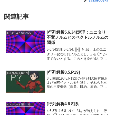
saikorodeka
関連記事
[行列解析5.6.34]定理：ユニタリ
5.ベクトルと行列のノルム
不変ノルムとスペクトルノルムの
関係
\lVert
∥
⋅
∥
M_n
5.6.34定理 5.6.34.
を
上のユニ
M
n
C
\cdot
z \in
∈
n
タリ不変な行列ノルムとし、
が
z
\rVert
\mathbb{C}
零でないとする。このとき次が成り立
つ。(5....
[行列解析8.5.P19]
8.正および非負行列
8.5.問題198.5.P19次の各行列の固有値お
よび固有ベクトルを計算し、それらを本
章の主要概念（非負、既約、原始、正な
ど）に従って分類せよ。\begin{bmatrix} 1
& 1 \\ 1 & 1 \end{bmatrix}, \q...
[行列解析4.6.8]系
4.エルミート行列、対称行列、合同行列
A
∈
4.6.8系 4.6.8.
が与えられ、行
A
M
n