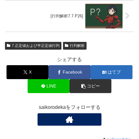
[行列解析7.7.P26]
7.正定値および半正定値行列
行列解析
シェアする
X
Facebook
はてブ
LINE
コピー
saikorodekaをフォローする