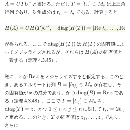
\in
UT
∗
T=
=
=
[
]
∈
A
U
T
U
と書ける。ただし
T
t
M
は上三角
ij
n
M_n
[t_{ij}]\in
t_{ii} =
=
行列であり、対角成分は
t
λ
である。計算すると
ii
i
M_n
\lambda_i
∗
H(A) = U H(T) U^*, \qua
(
)
=
(
)
,
diag
(
(
))
=
[
Re
,
…
,
Re
H
A
U
H
T
U
H
T
λ
λ
1
\mathrm{diag}
H(T)
diag
(
(
))
(
)
が得られる。ここで
H
T
は
H
T
の固有値によ
(H(T))
H(A)
(
)
ってメジャライズされるが、それらは
H
A
の固有値と
一致する（定理 4.3.45）。
x
\mathrm{Re}\,z
Re
逆に、
x
が
z
をメジャライズすると仮定する。このと
B=
=
[
]
∈
き、あるエルミート行列
B
b
M
が存在し、そ
ij
n
[b_{ij}]\in
x
\mathrm{diag}
diag
(
)
=
Re
の固有値が
x
の成分であり、かつ
B
z
であ
M_n
(B) =
T=
\mathrm
=
[
]
∈
る（定理 4.3.48）。ここで
T
t
M
を、
ij
n
\mathrm{Re}\,
[t_{ij}]\in
(T) = z
1
t_{ij}
diag
(
)
=
1
≤
<
≤
=
2
T
z
、かつ
i
j
n
に対して
t
b
ij
ij
z
M_n
\le
=
T
z_1,\dots,z_n
,
…
,
と定める。このとき、
T
の固有値は
z
z
であり、
1
n
i
2b_{ij}
さらに
\lt