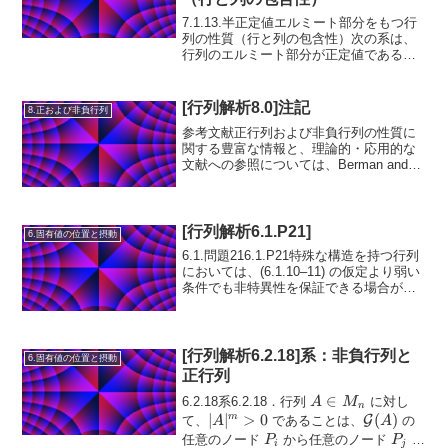
7.1.13.半正定値エルミート部分をもつ行
列の性質（行と列の包含性）次の系は、
行列のエルミート部分が正定値である場
合に、その行列が特定の包含性をもつこ
A
∈
とを示している。系 7.1.13.
の
A
M
n
\in
エルミート部分 \...
[行列解析8.0]注記
8.正および非負行列
M_n
参考文献正行列および非負行列の性質に
関する豊富な情報と、理論的・応用的な
文献への参照については、Berman and
Plemmons (1994)、Seneta (1973) を参照
せよ。また、Varga (2000) の著書には、
非負行...
[行列解析6.1.P21]
6.固有値の位置と摂動
6.1.問題216.1.P21特殊な構造を持つ行列
においては、(6.1.10–11) の仮定より弱い
条件でも非特異性を保証できる場合があ
A =
=∈
る。循環行列
の場合、任意
A
M
n
\in
の 1 行が対角優勢であれば非特異である
ことを...
M_n
[行列解析6.2.18]系：非負行列と
6.固有値の位置と摂動
正行列
A
∈
6.2.18系6.2.18．行列
に対し
A
M
n
\in
|A|^m
∣
∣
>
0
\mathcal{G
(
)
m
て、
であることは、
G
の
A
A
M_n
> 0
(A)
P_i
P_j
任意のノード
から任意のノード
へ
P
P
i
j