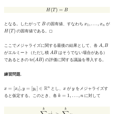
j
(
)
H(T) = B
=
\le
H
T
B
n
B
x_1,\dots,x_n
,
…
,
となる。したがって
B
の固有値、すなわち
x
x
が
1
n
H(T)
(
)
H
T
の固有値である。◻︎
A,B
,
ここでメジャライズに関する最後の結果として、各
A
B
AB
がエルミート（ただし積
A
B
はそうでない場合がある）
\mathrm{tr}
tr
(
)
であるときの
A
B
の評価に関する議論を導入する。
(AB)
練習問題.
x=[x_i], y=[y_i]
R
x
y
n
=
[
]
,
=
[
]
∈
x
x
y
y
とし、
x
が
y
をメジャライズす
i
i
\in
k=1,\dots,n
=
1
,
…
,
ると仮定する。このとき、各
k
n
に対して
\mathbb{R}^n
\sum_{i=1}^k x_i^\downa
k
k
↓