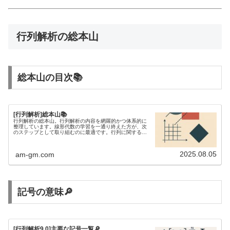
行列解析の総本山
総本山の目次📚
[行列解析]総本山📚
行列解析の総本山。行列解析の内容を網羅的かつ体系的に
整理しています。線形代数の学習を一通り終えた方が、次
のステップとして取り組むのに最適です。行列に関する不
等式を研究するには、行列解析の知識が欠かせません。
2025.08.05
am-gm.com
記号の意味🔎
[行列解析9.0]主要な記号一覧🔎