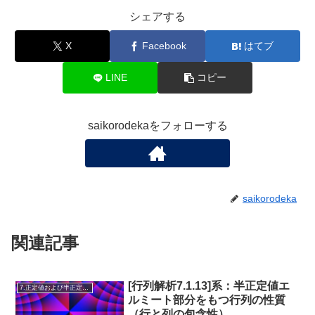
シェアする
X
Facebook
はてブ
LINE
コピー
saikorodekaをフォローする
saikorodeka
関連記事
[行列解析7.1.13]系：半正定値エ
7.正定値および半正定値行列
ルミート部分をもつ行列の性質
（行と列の包含性）