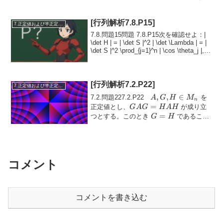
m
の長さ
...
m
[行列解析7.8.P15]
7.正定値および半正定値行列
7.8.問題15問題 7.8.P15次を確認せよ：|
\det H | = | \det S |^2 | \det \Lambda | = |
\det S |^2 \prod_{j=1}^n | \cos \theta_j |,|
\de...
[行列解析7.2.P22]
7.正定値および半正定値行列
A,
,
,
∈
7.2.問題227.2.P22
を
A
G
H
M
n
G,
G
=
正定値とし、
が成り立
G
A
G
H
A
H
H
A
G
=
つとする。このとき
であること
G
H
\in
G
=
を示せ。(a)
\( X = A^{1/2} G...
M_n
=
H
H
A
H
コメント
コメントを書き込む