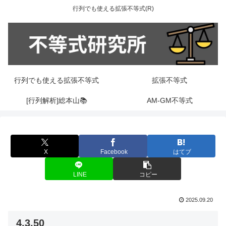
行列でも使える拡張不等式(R)
行列でも使える拡張不等式
拡張不等式
[行列解析]総本山📚
AM-GM不等式
X
Facebook
はてブ
LINE
コピー
2025.09.20
4.3.50