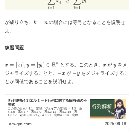
∑
∑
≥
x
y
i
i
=
1
=
1
i
i
k=n
=
が成り立ち、
k
n
の場合には等号となることを説明せ
よ。
練習問題.
x=[x_i], y=[y_i]
R
x
y
n
=
[
]
,
=
[
]
∈
x
x
y
y
とする。このとき、
x
が
y
をメ
i
i
\in
-
-
−
−
ジャライズすることと、
x
が
y
をメジャライズするこ
\mathbb{R}^n
x
y
とが同値であることを説明せよ。
[行列解析4.3]エルミート行列に関する固有値の不
等式
この節の目次4.3.1 定理（ヴェイアの定理）4.3.3 系
4.3.5 系4.3.7 系4.3.9 系4.3.12 系4.3.15 系
4.3.17 定理（Cauchy）4.3.21 定理4.3.26 定理
4.3.28 定理4.3.34 系4...
2025.09.18
am-gm.com