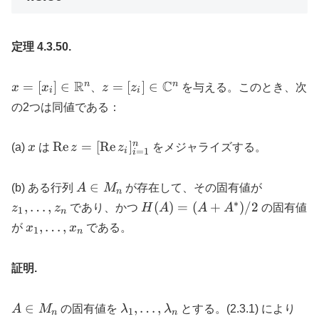
定理 4.3.50.
x = [x_i] \in
R
z = [z_i] \in
C
n
n
=
[
]
∈
=
[
]
∈
x
x
、
z
z
を与える。このとき、次
i
i
\mathbb{R}^n
\mathbb{C}^n
の2つは同値である：
x
\mathrm{Re}\,
n
Re
=
[
Re
]
(a)
x
は
z
z
をメジャライズする。
i
=
1
i
z =
[\mathrm{Re}\,
A
z_1,\dots
∈
(b) ある行列
A
M
が存在して、その固有値が
n
z_i]_{i=1}^n
\in
∗
H(A)
,
…
,
(
)
=
(
+
)
/2
z
z
であり、かつ
H
A
A
A
の固有値
1
n
M_n
= (A +
x_1,\dots,x_n
,
…
,
が
x
x
である。
1
n
A^*)/2
証明.
A
\lambda_1,\dots,\lambda_n
A 
∈
,
…
,
A
M
の固有値を
λ
λ
とする。(2.3.1) により
1
n
n