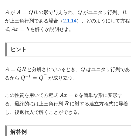
A
A
Q
R
=
A
が
A
QR
の形で与えられ、
Q
がユニタリ行列、
R
=
が上三角行列である場合（
2.1.14
）、どのようにして方程
QR
Ax
=
式
A
x
b
を解くか説明せよ。
=
b
ヒント
A=QR
Q
=
A
QR
と分解されているとき、
Q
はユニタリ行列であ
−
1
⊤
Q^{-1}=Q^{\top}
=
るから
Q
Q
が成り立つ。
Ax=b
=
この性質を用いて方程式
A
x
b
を簡単な形に変形す
R
る。最終的には上三角行列
R
に対する連立方程式に帰着
し、後退代入で解くことができる。
解答例