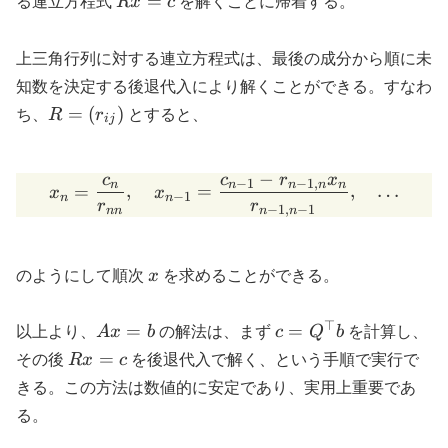
=
る連立方程式
R
x
c
を解くことに帰着する。
=
c
上三角行列に対する連立方程式は、最後の成分から順に未
知数を決定する後退代入により解くことができる。すなわ
R=
=
(
)
ち、
R
r
とすると、
ij
(r_{ij})
−
c
c
r
x
x_n = \frac{c_n}{r_{nn}},
−
1
−
1
,
n
n
n
n
n
=
,
=
,
…
x
x
−
1
n
n
r
r
−
1
,
−
1
nn
n
n
x
のようにして順次
x
を求めることができる。
⊤
Ax=b
c=Q^{\top}b
=
=
以上より、
A
x
b
の解法は、まず
c
Q
b
を計算し、
Rx=c
=
その後
R
x
c
を後退代入で解く、という手順で実行で
きる。この方法は数値的に安定であり、実用上重要であ
る。