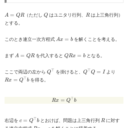
A=QR
Q
R
=
A
QR
（ただし
Q
はユニタリ行列、
R
は上三角行列）
とする。
Ax=b
=
このとき連立一次方程式
A
x
b
を解くことを考える。
A=QR
QRx
=
=
まず
A
QR
を代入すると
QR
x
b
となる。
= b
⊤
⊤
Q^{\top}
Q^{\top}Q=I
Rx 
=
ここで両辺の左から
Q
を掛けると、
Q
Q
I
より
Q^{\
⊤
=
R
x
Q
b
を得る。
b
⊤
Rx = Q^{\top} b
=
R
x
Q
b
⊤
c =
R
=
右辺を
c
Q
b
とおけば、問題は上三角行列
R
に対す
Q^{\top}b
Rx