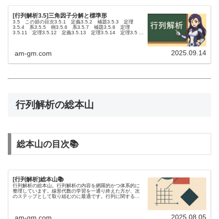
[行列解析3.5]三角因子分解と標準形
3.5 この節の目次3.5.1 定義3.5.2 補題3.5.3 定理
3.5.4 系3.5.5 例3.5.6 系3.5.7 補題3.5.8 定理
3.5.11 定理3.5.12 定義3.5.13 定理3.5.14 定理3.5 三
角因子分解と標準...
2025.09.14
am-gm.com
行列解析の総本山
総本山の目次📚
[行列解析]総本山📚
行列解析の総本山。行列解析の内容を網羅的かつ体系的に
整理しています。線形代数の学習を一通り終えた方が、次
のステップとして取り組むのに最適です。行列に関する不
等式を研究するには、行列解析の知識が欠かせません。
2025.08.05
am-gm.com