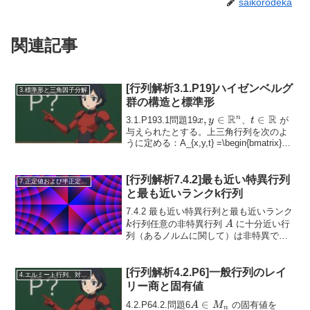
saikorodeka
関連記事
[行列解析3.1.P19]ハイゼンベルグ
3.標準形と三角因子分解
群の構造と標準形
R
R
x, y \in
,
∈
t \in
∈
n
3.1.P193.1問題19
、
が
x
y
t
\mathbb{R}^n
\mathbb{R
与えられたとする。上三角行列を次のよ
うに定める：A_{x,y,t} =\begin{bmatrix}1
& ...
[行列解析7.4.2]最も近い特異行列
7.正定値および半正定値行列
と最も近いランクk行列
k
7.4.2 最も近い特異行列と最も近いランク
A
行列任意の非特異行列
に十分近い行
k
A
列（あるノルムに関して）は非特異であ
る（式 (5.6.17) の前の演習を参照）。し
A
かし、
から特異行列全体の閉集合まで
A
の距離につ...
[行列解析4.2.P6]一般行列のレイ
4.エルミート行列、対称行列、合同行列
リー商と固有値
A
∈
\lamb
4.2.P64.2.問題6
の固有値を
A
M
n