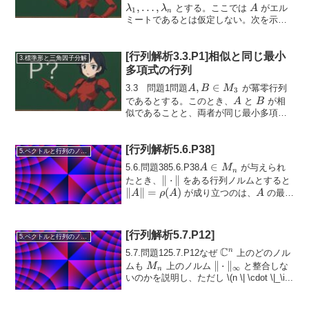
\in
\ldots
,
…
,
A
とする。ここでは
がエル
λ
λ
A
1
n
M_n
\lamb
ミートであるとは仮定しない。次を示し
なさい。\min_{x \n...
[行列解析3.3.P1]相似と同じ最小
3.標準形と三角因子分解
多項式の行列
A, B
,
∈
3.3 問題1問題
が冪零行列
A
B
M
3
\in
A
B
であるとする。このとき、
と
が相
A
B
M_3
似であることと、両者が同じ最小多項式
をもつことが同値であることを示せ。こ
M_4
の命題は
でも成り...
M
4
[行列解析5.6.P38]
5.ベクトルと行列のノルム
A
∈
5.6.問題385.6.P38
が与えられ
A
M
n
\in
\|
∥
⋅
∥
\|A
たとき、
をある行列ノルムとすると
M_n
∥
∥
=
\cdot
(
)
A
\r
が成り立つのは、
の最大
A
ρ
A
A
\|
絶対値の固有値がすべて半単純（セ...
[行列解析5.7.P12]
5.ベクトルと行列のノルム
C
\mathbb{C}^n
n
5.7.問題125.7.P12なぜ
上のどのノル
M_n
\| \cdot
∥
⋅
∥
ムも
上のノルム
と整合しな
M
∞
n
\|_\infty
いのかを説明し、ただし
\(n \| \cdot \|_\i...