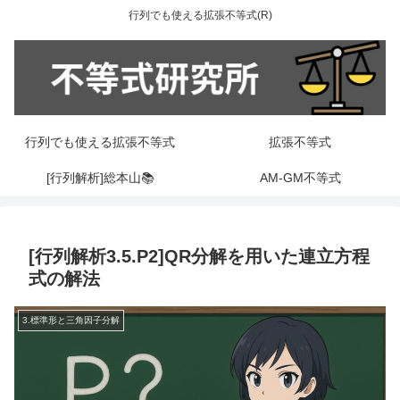
行列でも使える拡張不等式(R)
行列でも使える拡張不等式
拡張不等式
[行列解析]総本山📚
AM-GM不等式
[行列解析3.5.P2]QR分解を用いた連立方程
式の解法
3.標準形と三角因子分解