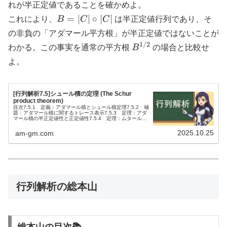
\in
\circ
れが半正定値であることを確かめよ。
M_4
|C|
B =
=
∣
∣
∘
∣
∣
これにより、
B
C
C
は半正定値行列であり、そ
|C|
の非負の「アダマール平方根」が半正定値ではないことが
\circ
1/2
B^{1/2}
わかる。この事実を通常の平方根
B
の場合と比較せ
|C|
よ。
[行列解析7.5]シュール積の定理 (The Schur
product theorem)
目次7.5.1 定義：アダマール積とシュール積定理7.5.2 補
題：アダマール積に関するトレース表示7.5.3 定理：アダ
マール積の半正定値性と正定値性7.5.4 定理：ムタールの
定理7.5.5 応用：楕円型偏微分方程式における最大・最小
原...
2025.10.25
am-gm.com
行列解析の総本山
総本山の目次📚