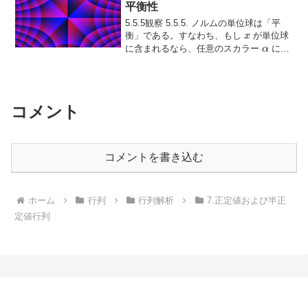
平衡性
5.5.5観察 5.5.5. ノルムの単位球は「平
x
衡」である。すなわち、もし
が単位球
x
\alpha
に含まれるなら、任意のスカラー
に対
α
|\alpha|
∣
∣
=
1
\alpha
して
であれば、
も単位球...
α
αx
= 1
x
コメント
コメントを書き込む
ホーム
行列
行列解析
7.正定値および半正
定値行列