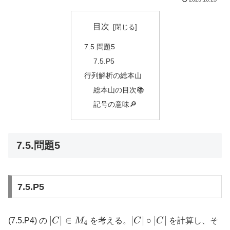
目次
7.5.問題5
7.5.P5
行列解析の総本山
総本山の目次📚
記号の意味🔎
7.5.問題5
7.5.P5
|C|
|C|
∣
∣
∈
∣
∣
∘
∣
∣
(7.5.P4) の
C
M
を考える。
C
C
を計算し、そ
4