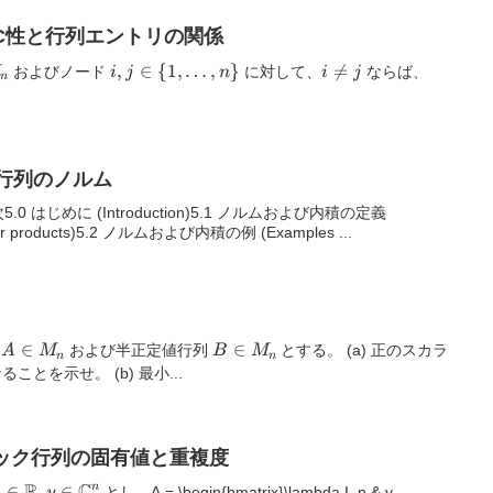
：SC性と行列エントリの関係
i, j \in
,
∈
{
1
,
…
,
}
i

=
\mathc
およびノード
に対して、
ならば、
M
i
j
n
i
j
n
\{1,
\neq
(A)
\dots,
j
n\}
と行列のノルム
 はじめに (Introduction)5.1 ノルムおよび内積の定義
 inner products)5.2 ノルムおよび内積の例 (Examples ...
A
∈
B
∈
列
および半正定値行列
とする。 (a) 正のスカラ
A
M
B
M
n
n
\in
\in
ることを示せ。 (b) 最小...
M_n
M_n
]ブロック行列の固有値と重複度
R
C
 \in
∈
,
∈
n
とし、A = \begin{bmatrix}\lambda I_n & y...
a
y