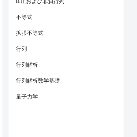
8.正および非負行列
不等式
拡張不等式
行列
行列解析
gned} A \circ B \quad ( 任意の半正定値 B \i
行列解析数学基礎
量子力学