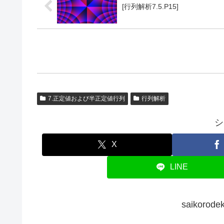
[行列解析7.5.P15]
7.正定値および半正定値行列
行列解析
シ
X
LINE
saikor