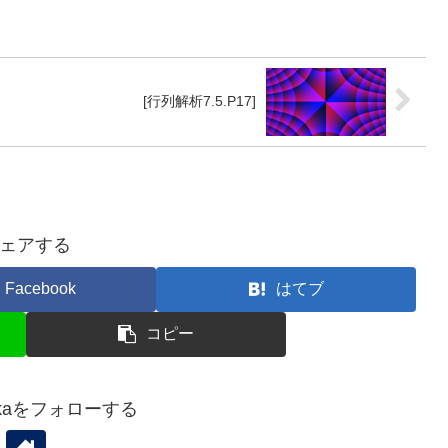
[行列解析7.5.P17]
ェアする
Facebook
はてブ
コピー
odekaをフォローする