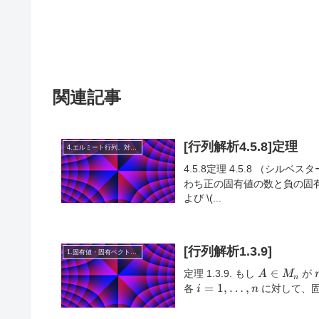
関連記事
[行列解析4.5.8]定理
4.エルミート行列、対称行列、合同行列
4.5.8定理 4.5.8 （シルベ
わち正の固有値の数と負の固
よび
\(...
[行列解析1.3.9]
1.固有値・固有ベクトル・相似
A
∈
定理 1.3.9. もし
が
A
M
n
\in
i = 1,
=
1
,
…
,
各
に対して、
i
n
M_n
\dots,
n