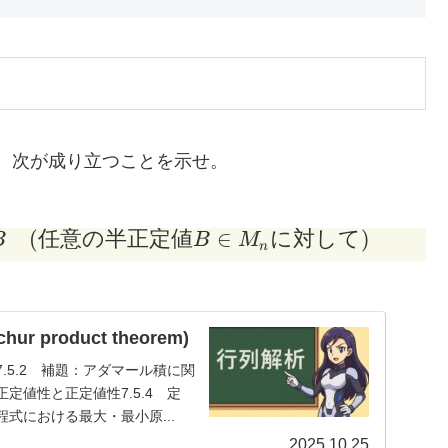
、次が成り立つことを示せ。
(
任意の半正定値
∈
に対して
)
A \text{ が半正定値である} \iff \begin{ali
B
B
M
n
 product theorem)
.5.2 補題：アダマール積に関
定値性と正定値性7.5.4 定
程式における最大・最小原...
2025.10.25