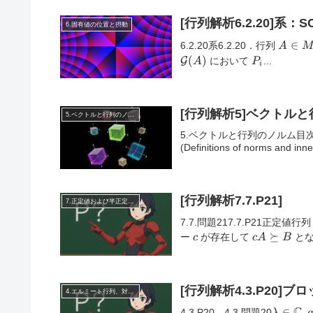
[行列解析6.2.20]系
6.固有値の位置と摂動
A
∈
6.2.20系6.2.20．行列
A
\in
P_i
(
)
G
において
...
A
P
i
M_n
[行列解析5]ベクトル
5.ベクトルと行列のノルム
5.ベクトルと行列のノルム目次5.0
(Definitions of norms and
[行列解析7.7.P21]
7.正定値および半正定値行列
7.7.問題217.7.P21正定値行
c
cA
⪰
ー
が存在して
とな
c
c
A
B
\succeq
B
[行列解析4.3.P20
4.エルミート行列、対称行列、合同行列
C
\lambda
∈
,
4.3.P20 4.3.問題20
λ