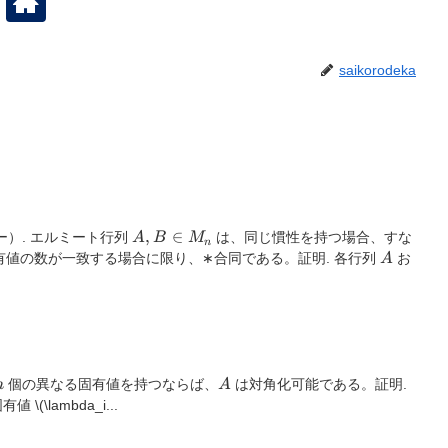
saikorodeka
A, B
,
∈
スター）. エルミート行列
は、同じ慣性を持つ場合、すな
A
B
M
n
\in
A
有値の数が一致する場合に限り、∗合同である。証明. 各行列
お
A
M_{n}
n
A
個の異なる固有値を持つならば、
は対角化可能である。証明.
n
A
固有値
\(\lambda_i...