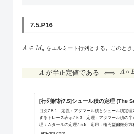
7.5.P16
A
∈
A
M
をエルミート行列とする。このとき
n
\in
M_n
∘
が半正定値である
⟺
A
A
[行列解析7.5]シュール積の定理 (The Schur
目次7.5.1 定義：アダマール積とシュール積定理7
するトレース表示7.5.3 定理：アダマール積の半正
理：ムタールの定理7.5.5 応用：楕円型偏微分方
am-gm.com