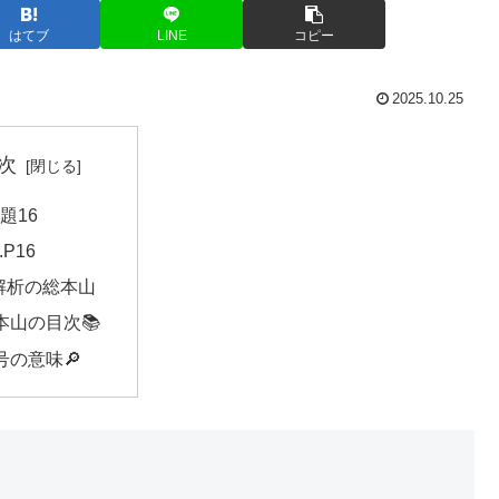
はてブ
LINE
コピー
2025.10.25
次
問題16
5.P16
解析の総本山
本山の目次📚
号の意味🔎