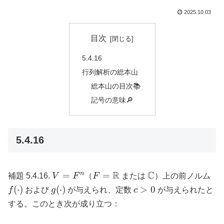
2025.10.03
目次
5.4.16
行列解析の総本山
総本山の目次📚
記号の意味🔎
5.4.16
V
F =
R
\mathbb{C}
C
f(\
n
=
=
補題 5.4.16.
V
F
（
F
または
）上の前ノルム
=
\mathbb{R}
g(\cdot)
c
(
⋅
)
(
⋅
)
>
0
f
および
g
が与えられ、定数
c
が与えられたと
F^n
>
する。このとき次が成り立つ：
0