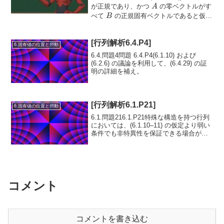
\in
A
が正規であり、かつ
の零ベクトルがす
A
M_n
B
べて
の正規固有ベクトルであると仮定
B
AB
=
0
する。このとき
であ...
A
B
=
[行列解析6.4.P4]
0
6.固有値の位置と摂動
6.4.問題4問題 6.4.P4(6.1.10) および
(6.2.6) の議論を利用して、(6.4.29) の証
明の詳細を補え。
[行列解析6.1.P21]
6.固有値の位置と摂動
6.1.問題216.1.P21特殊な構造を持つ行列
においては、(6.1.10–11) の仮定より弱い
条件でも非特異性を保証できる場合があ
A =
=∈
る。循環行列
の場合、任意
A
M
n
\in
の 1 行が対角優勢であれば非特異である
ことを...
M_n
コメント
コメントを書き込む