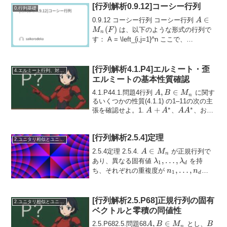
[行列解析0.9.12]コーシー行列
0.行列基礎
A \in
∈
0.9.12 コーシー行列 コーシー行列
A
M_n(F)
(
)
は、以下のような形式の行列で
M
F
n
a_1,
す： A = \left_{i,j=1}^n ここで、
,
…
,
\ldots,
、
\( b_1, \ldots, ...
a
a
1
n
a_n
[行列解析4.1.P4]エルミート・歪
4.エルミート行列、対称行列、合同行列
エルミートの基本性質確認
A, B
,
∈
4.1.P44.1.問題4行列
に関す
A
B
M
n
\in
るいくつかの性質(4.1.1) の1–11の次の主
∗
∗
A +
+
AA^*
M_n
張を確認せよ。1.
、
、およ
A
A
A
A
∗
A^*
A^*A
び
はエルミート行列である。2. ...
A
A
[行列解析2.5.4]定理
2.ユニタリ相似とユニタリ同値
A
∈
2.5.4定理 2.5.4.
が正規行列で
A
M
n
\in
\lambda_1,
,
…
,
あり、異なる固有値
を持
λ
λ
1
d
M_n
\ldots,
n_1,
,
…
,
ち、それぞれの重複度が
n
n
1
d
\lambda_d
\ldots,
で...
n_d
[行列解析2.5.P68]正規行列の固有
2.ユニタリ相似とユニタリ同値
ベクトルと零積の同値性
A, B
,
∈
B
2.5.P682.5.問題68
とし、
A
B
M
B
n