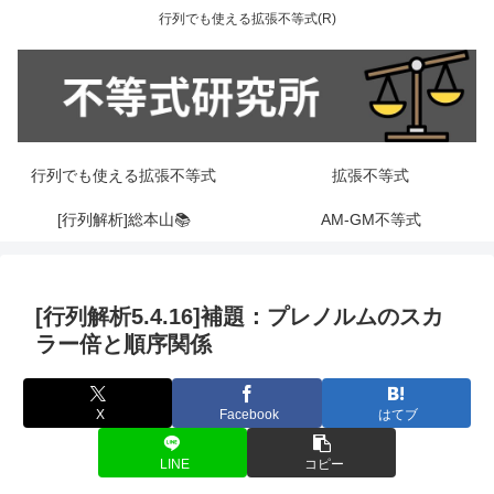
行列でも使える拡張不等式(R)
行列でも使える拡張不等式
拡張不等式
[行列解析]総本山📚
AM-GM不等式
[行列解析5.4.16]補題：プレノルムのスカ
ラー倍と順序関係
X
Facebook
はてブ
LINE
コピー