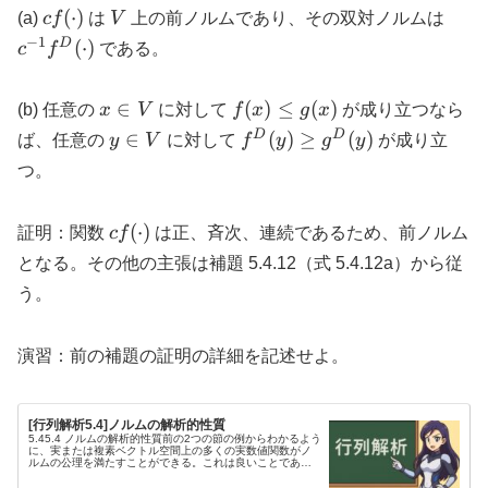
c
V
c^{-
(
⋅
)
(a)
c
f
は
V
上の前ノルムであり、その双対ノルムは
f(\cdot)
f^D(
−
1
D
(
⋅
)
c
f
である。
x
f(x)
∈
(
)
≤
(
)
(b) 任意の
x
V
に対して
f
x
g
x
が成り立つなら
\in
\le
y
f^D(y)
D
D
∈
(
)
≥
(
)
ば、任意の
y
V
に対して
f
y
g
y
が成り立
V
g(x)
\in
\ge
つ。
V
g^D(y)
c
(
⋅
)
証明：関数
c
f
は正、斉次、連続であるため、前ノルム
f(\cdot)
となる。その他の主張は補題 5.4.12（式 5.4.12a）から従
う。
演習：前の補題の証明の詳細を記述せよ。
[行列解析5.4]ノルムの解析的性質
5.45.4 ノルムの解析的性質前の2つの節の例からわかるよう
に、実または複素ベクトル空間上の多くの実数値関数がノ
ルムの公理を満たすことができる。これは良いことであ
り、なぜなら目的によっては、あるノルムが別のノルムよ
りも便利であったり適切で...