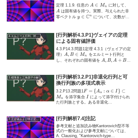
A
∈
A
定理 1.1.9. 任意の
に対して、
A
M
n
\in
は固有値を持つ。実際、与えられた非
A
C
M_n
y \in
∈
n
零ベクトル
について、次数が
y
\mathbb{C}^n
n
−
1
高々
の多項式 \...
n
-
1
[行列解析4.3.P1]ヴェイアの定理
4.エルミート行列、対称行列、合同行列
による固有値評価
4.3.P14.3.問題1定理 4.3.1（ヴェイアの定
A, B
,
∈
理）
をエルミート行列と
A
B
M
n
∈
A, B,
,
,
+
し、それぞれの固有値を
A
B
A
B
M_n
A+B
について
\( \{λ_i(A)\}_{i=1}^n, \
{λ_i(B)\}_{...
[行列解析3.2.P1]非退化行列と可
3.標準形と三角因子分解
換行列族の多項式表示
F = \{
=
{
:
∈
}
⊂
3.2.P13.2問題1
F
A
α
I
α
A_{\alpha}
I
を添字集合
によって添字付けられ
M
I
n
: \alpha \in
た行列族とする。ある非退化
（nonderogatory）な行...
I \} \subset
M_n
[行列解析7.4]注記
7.正定値および半正定値行列
参考文献と追加読み物Kantorovich型不等
式の一般化および参考文献については、
A. Clausing, "Kantorovich-type