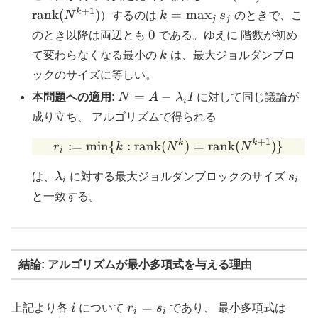
(N^k)=\operatorn
+
1
k =
k
rank
(
)
=
m
a
x
N
）するのは
k
s
のときで、こ
j
j
(N^{k+1})
\max_j
0
0
のとき以降は両辺とも
である。ゆえに 階数が初め
s_j
k
て変わらなくなる最小の
k
は、最大ジョルダンブロ
ックのサイズに等しい。
N=A-
=
−
本問題への適用:
N
A
λ
I
に対して同じ議論が
i
\lambda_i
成り立ち、 アルゴリズムで得られる
I
+
1
k
k
r_i := \min\{k:\operat
:=
m
i
n
{
:
rank
(
)
=
rank
(
)}
r
k
N
N
i
\lambda_i
s_i
は、
λ
に対する最大ジョルダンブロックのサイズ
s
i
i
と一致する。
結論: アルゴリズムが最小多項式を与える理由
i
r_i=s_i
=
上記より各
i
について
r
s
であり、 最小多項式は
i
i