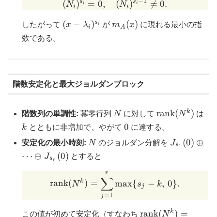
−
1
s
s
(
)
=
0
,
(N_i)^{s_i}=0,\quad (N_
(
)

=
0.
N
N
i
i
i
i
(x-
m_A(x)
s
(
−
)
(
)
したがって
x
λ
が
m
x
に現れる最小の指
i
i
A
\lambda_i)^{s_i}
数である。
階数安定化と最大ジョルダンブロック
N
\operatornam
k
k
rank
(
)
階数列の単調性:
冪零行列
N
に対して
N
は
(N^k)
0
0
k
とともに非増加で、やがて
に達する。
N
J_{s_1}
(
0
)
⊕
安定化の最小時刻:
N
のジョルダン分解を
J
s
1
(0)\oplus\
⋯
⊕
(
0
)
J
とすると
s
r
J_{s_r}(0)
r
\operatorname{rank}(N^
∑
k
rank
(
)
=
m
a
x
{
−
,
0
}
.
N
s
k
j
=
1
j
\operatorname{ra
k
rank
(
)
=
この値が初めて安定化（すなわち
N