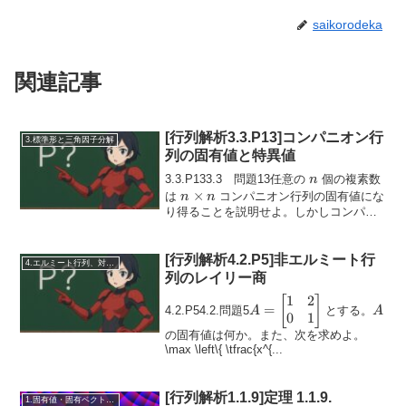
saikorodeka
関連記事
[行列解析3.3.P13]コンパニオン行
3.標準形と三角因子分解
列の固有値と特異値
n
3.3.P133.3 問題13任意の
個の複素数
n
n\times
×
は
コンパニオン行列の固有値にな
n
n
n
り得ることを説明せよ。しかしコンパニ
オン行列の特異値には強い制約がある。
(3.3.12)A =\begin{bmatri...
[行列解析4.2.P5]非エルミート行
4.エルミート行列、対称行列、合同行列
列のレイリー商
1
2
A =
[
]
A
=
4.2.P54.2.問題5
とする。
A
A
\begin{bmatrix}
0
1
1 & 2 \\ 0 & 1
の固有値は何か。また、次を求めよ。
\max \left\{ \tfrac{x^{...
\end{bmatrix}
[行列解析1.1.9]定理 1.1.9.
1.固有値・固有ベクトル・相似