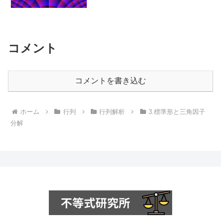
inequalities", Amer. Math. Monthly 89
(1982) 31...
コメント
コメントを書き込む
ホーム
行列
行列解析
3.標準形と三角因子
分解