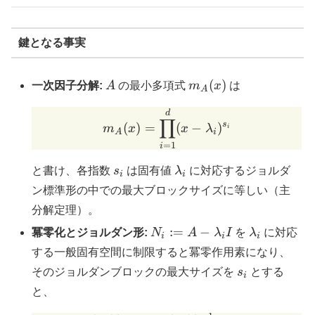
鍵となる事実
A
m_A(x)
(
)
一次因子分解:
A
の最小多項式
m
x
は
A
m_A(x)=\prod_{i=1}^d 
d
∏
s
(
)
=
(
−
)
m
x
x
λ
i
A
i
=
1
i
s_i
\lambda_i
と書け、各指数
s
は固有値
λ
に対応するジョルダ
i
i
ン標準形の中での最大ブロックサイズに等しい（主
分解定理）。
N_i:=A-
\lambda_i
:=
−
冪零化とジョルダン形:
N
A
λ
I
を
λ
に対応
i
i
i
\lambda_i
する一般固有空間に制限すると冪零作用素になり、
I
s_i
そのジョルダンブロックの最大サイズを
s
とする
i
と、