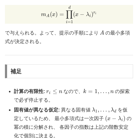
m_A(x)=\prod_{i=1}^d (x
d
∏
r
(
)
=
(
−
)
m
x
x
λ
i
A
i
=
1
i
A
で与えられる。よって、提示の手順により
A
の最小多項
式が決定される。
補足
r_i\le
k=1,\ldots,n
≤
=
1
,
…
,
計算の有限性:
r
n
なので、
k
n
の探索
i
n
で必ず停止する。
\lambda_1,\ldot
,
…
,
固有値が異なる仮定:
異なる固有値
λ
λ
を仮
1
d
(x-
(
−
)
定しているため、 最小多項式は一次因子
x
λ
の
i
\lambda_i)
冪の積に分解され、 各因子の指数は上記の階数安定
化で個別に決まる。