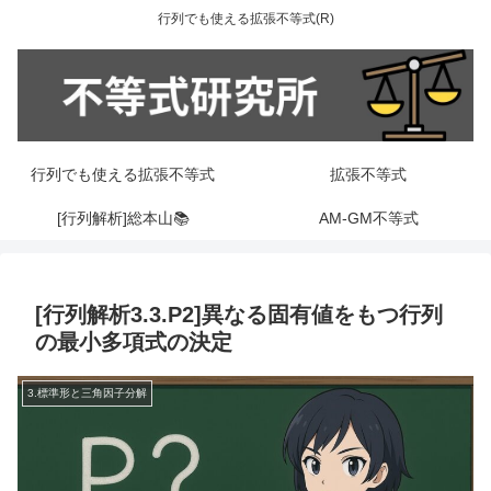
行列でも使える拡張不等式(R)
行列でも使える拡張不等式
拡張不等式
[行列解析]総本山📚
AM-GM不等式
[行列解析3.3.P2]異なる固有値をもつ行列
の最小多項式の決定
3.標準形と三角因子分解