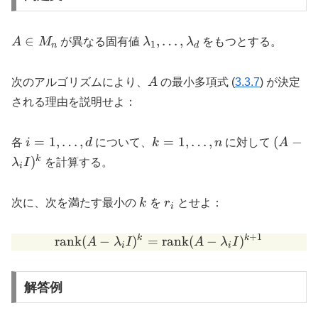
A
\lambda_1,
∈
,
…
,
A
M
が異なる固有値
λ
λ
をもつとする。
1
n
d
\in
\ldots,
M_n
\lambda_d
A
次のアルゴリズムにより、
A
の最小多項式 (
3.3.7
) が決定
される理由を説明せよ：
i = 1,
k = 1,
(A -
=
1
,
…
,
=
1
,
…
,
(
−
各
i
d
について、
k
n
に対して
A
\ldots,
\ldots,
\lambd
k
)
λ
I
を計算する。
i
d
n
I)^k
k
r_i
次に、次を満たす最小の
k
を
r
とせよ：
i
+
1
k
k
\operatorname{rank}(A - 
rank
(
−
)
=
rank
(
−
)
A
λ
I
A
λ
I
i
i
解答例