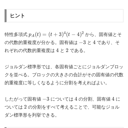
(t+3)^4
M_6
(t-4)^2
ヒント
4
2
p_A(t)=
(
)
=
(
+
3
)
(
−
4
)
特性多項式
p
t
t
t
から、固有値とそ
A
(t+3)^4(t-
-3
4
−
3
4
の代数的重複度が分かる。固有値は
と
であり、そ
4)^2
4
2
4
2
れぞれの代数的重複度は
と
である。
ジョルダン標準形では、各固有値ごとにジョルダンブロッ
クを並べる。ブロックの大きさの合計がその固有値の代数
的重複度に等しくなるように分割を考えればよい。
-3
4
4
−
3
4
4
したがって固有値
については
の分割、固有値
に
2
2
ついては
の分割をすべて考えることで、可能なジョル
ダン標準形を列挙できる。