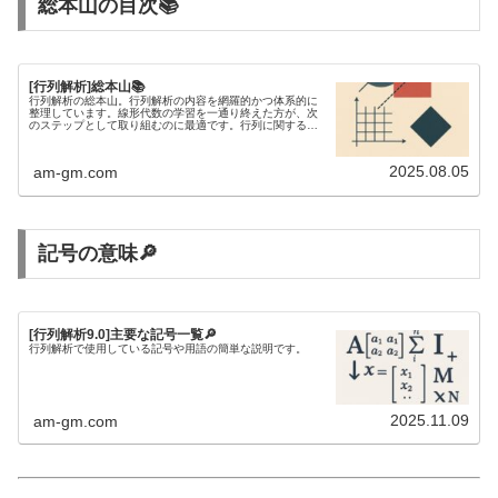
総本山の目次📚
[行列解析]総本山📚
行列解析の総本山。行列解析の内容を網羅的かつ体系的に
整理しています。線形代数の学習を一通り終えた方が、次
のステップとして取り組むのに最適です。行列に関する不
等式を研究するには、行列解析の知識が欠かせません。
2025.08.05
am-gm.com
記号の意味🔎
[行列解析9.0]主要な記号一覧🔎
行列解析で使用している記号や用語の簡単な説明です。
2025.11.09
am-gm.com