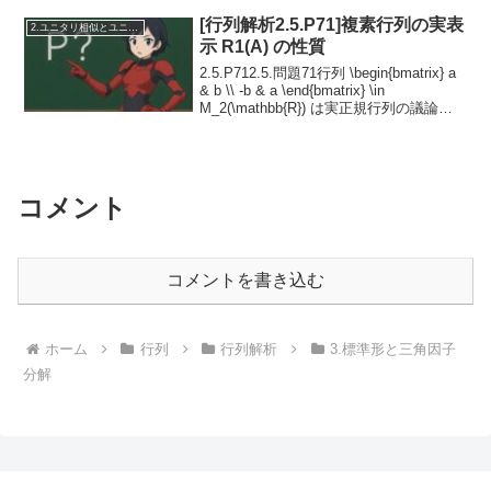
列」である場合、すなわち非対角成分が
主対角成分に比べて小さい場合に、固有
[行列解析2.5.P71]複素行列の実表
2.ユニタリ相似とユニタリ同値
値について有用な情...
示 R1(A) の性質
2.5.P712.5.問題71行列 \begin{bmatrix} a
& b \\ -b & a \end{bmatrix} \in
M_2(\mathbb{R}) は実正規行列の議論に
おいて重要な役割を果たす。この行列を
(1.3.P2...
コメント
コメントを書き込む
ホーム
行列
行列解析
3.標準形と三角因子
分解