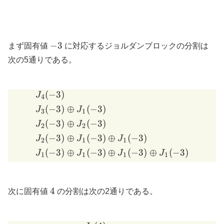
-3
−
3
まず固有値
に対応するジョルダンブロックの分割は
次の5通りである。
(
−
3
)
\begin{aligned} & J_4(-3)
J
4
(
−
3
)
⊕
(
−
3
)
J
J
3
1
(
−
3
)
⊕
(
−
3
)
J
J
2
2
(
−
3
)
⊕
(
−
3
)
⊕
(
−
3
)
J
J
J
2
1
1
(
−
3
)
⊕
(
−
3
)
⊕
(
−
3
)
⊕
(
−
3
)
J
J
J
J
1
1
1
1
4
4
次に固有値
の分割は次の2通りである。