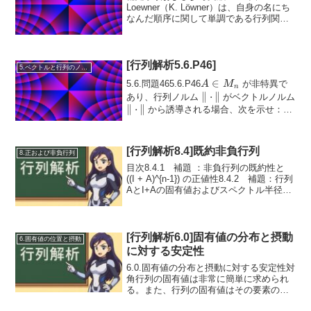
Loewner（K. Löwner）は、自身の名にち
なんだ順序に関して単調である行列関数
を特徴付けた：すなわち、A \succeq B
ならば f(A) \succeq f(B) となる場合であ
る。彼...
[行列解析5.6.P46]
5.ベクトルと行列のノルム
A
∈
5.6.問題465.6.P46
が非特異で
A
M
n
\in
\|
∥
⋅
∥
あり、行列ノルム
がベクトルノルム
M_n
\|\cdot\|
∥
⋅
∥
\cdot
から誘導される場合、次を示せ：
\|A^{-1}\| = \frac{1}{\...
\|
[行列解析8.4]既約非負行列
8.正および非負行列
目次8.4.1 補題 ：非負行列の既約性と
((I + A)^{n-1}) の正値性8.4.2 補題：行列
AとI+Aの固有値およびスペクトル半径の
関係8.4.3 補題：非負行列とその最大固
有値の一意性8.4.4 定理（ペロン–フロ
ベニウスの...
[行列解析6.0]固有値の分布と摂動
6.固有値の位置と摂動
に対する安定性
6.0.固有値の分布と摂動に対する安定性対
角行列の固有値は非常に簡単に求められ
る。また、行列の固有値はその要素の連
続関数であるため、行列が「ほぼ対角行