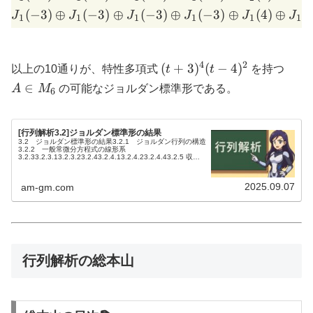
(
−
3
)
⊕
(
−
3
)
⊕
(
−
3
)
⊕
(
−
3
)
⊕
(
4
)
⊕
(
J
J
J
J
J
J
1
1
1
1
1
1
4
2
(t+3)^4(t-
A\in
(
+
3
)
(
−
4
)
以上の10通りが、特性多項式
t
t
を持つ
4)^2
M_6
∈
A
M
の可能なジョルダン標準形である。
6
[行列解析3.2]ジョルダン標準形の結果
3.2 ジョルダン標準形の結果3.2.1 ジョルダン行列の構造
3.2.2 一般常微分方程式の線形系
3.2.33.2.3.13.2.3.23.2.43.2.4.13.2.4.23.2.4.43.2.5 収束
行列とべき有界行列3.2.5.2 定...
2025.09.07
am-gm.com
行列解析の総本山