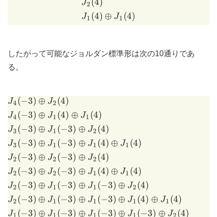
(
4
)
\begin{aligned} & J_2(4)\
J
2
(
4
)
⊕
(
4
)
J
J
1
1
したがって可能なジョルダン標準形は次の10通りであ
る。
(
−
3
)
⊕
(
4
)
\begin{aligned} & J_4(-3)\
J
J
4
2
(
−
3
)
⊕
(
4
)
⊕
(
4
)
J
J
J
4
1
1
(
−
3
)
⊕
(
−
3
)
⊕
(
4
)
J
J
J
3
1
2
(
−
3
)
⊕
(
−
3
)
⊕
(
4
)
⊕
(
4
)
J
J
J
J
3
1
1
1
(
−
3
)
⊕
(
−
3
)
⊕
(
4
)
J
J
J
2
2
2
(
−
3
)
⊕
(
−
3
)
⊕
(
4
)
⊕
(
4
)
J
J
J
J
2
2
1
1
(
−
3
)
⊕
(
−
3
)
⊕
(
−
3
)
⊕
(
4
)
J
J
J
J
2
1
1
2
(
−
3
)
⊕
(
−
3
)
⊕
(
−
3
)
⊕
(
4
)
⊕
(
4
)
J
J
J
J
J
2
1
1
1
1
(
−
3
)
⊕
(
−
3
)
⊕
(
−
3
)
⊕
(
−
3
)
⊕
(
4
)
J
J
J
J
J
1
1
1
1
2