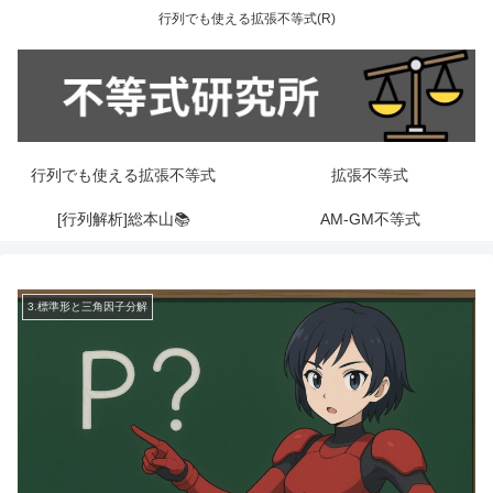
行列でも使える拡張不等式(R)
行列でも使える拡張不等式
拡張不等式
[行列解析]総本山📚
AM-GM不等式
3.標準形と三角因子分解