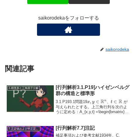
saikorodekaをフォローする
saikorodeka
関連記事
[行列解析3.1.P19]ハイゼンベルグ
3.標準形と三角因子分解
群の構造と標準形
R
R
x, y \in
,
∈
t \in
∈
n
3.1.P193.1問題19
、
が
x
y
t
\mathbb{R}^n
\mathbb{R
与えられたとする。上三角行列を次のよ
うに定める：A_{x,y,t} =\begin{bmatrix}1
& ...
[行列解析7.7]注記
7.正定値および半正定値行列
補足事項および参考文献1934年、C.