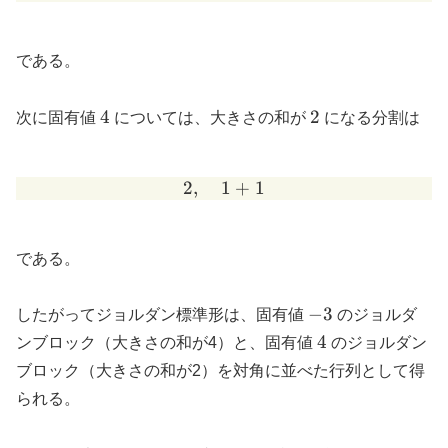
である。
4
2
4
2
次に固有値
については、大きさの和が
になる分割は
2
,
1
2,\quad 1+1
+
1
である。
-3
−
3
したがってジョルダン標準形は、固有値
のジョルダ
4
4
ンブロック（大きさの和が4）と、固有値
のジョルダン
ブロック（大きさの和が2）を対角に並べた行列として得
られる。