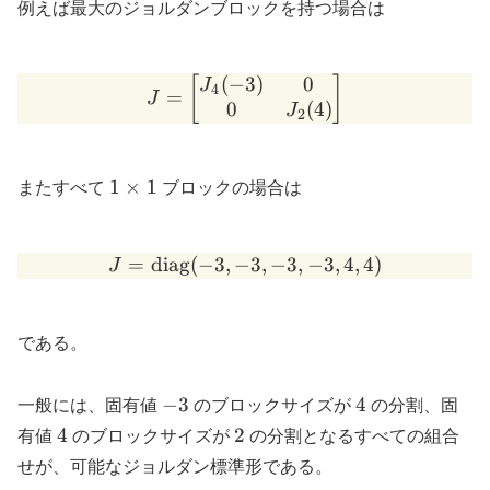
例えば最大のジョルダンブロックを持つ場合は
(
−
3
)
0
J= \begin{bmatrix} J_4(-
[
]
J
4
=
J
0
(
4
)
J
2
1\times1
1
×
1
またすべて
ブロックの場合は
=
diag
(
−
3
,
−
J=\mathrm{diag}(-3,-3,-3,
3
,
−
3
,
−
3
,
4
,
4
)
J
である。
-3
4
−
3
4
一般には、固有値
のブロックサイズが
の分割、固
4
2
4
2
有値
のブロックサイズが
の分割となるすべての組合
せが、可能なジョルダン標準形である。