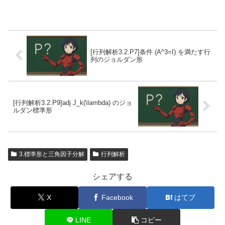
[行列解析3.2.P7]条件 (A^3=I) を満たす行
列のジョルダン形
[行列解析3.2.P9]adj J_k(\lambda) のジョ
ルダン標準形
3.標準形と三角因子分解
行列解析
シェアする
X
Facebook
はてブ
LINE
コピー