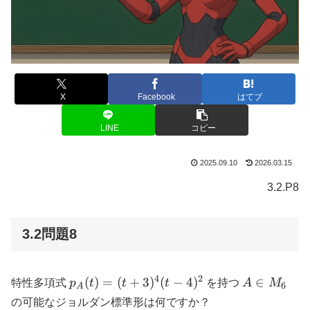
X
Facebook
はてブ
LINE
コピー
2025.09.10
2026.03.15
3.2.P8
3.2問題8
4
2
p_A(t)
A
(
)
=
(
+
3
)
(
−
4
)
∈
特性多項式
p
t
t
t
を持つ
A
M
6
A
=
\in
の可能なジョルダン標準形は何ですか？