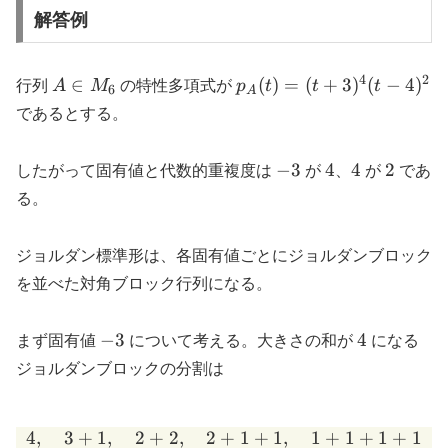
解答例
4
2
A
p_A(t)=
∈
(
)
=
(
+
3
)
(
−
4
)
行列
A
M
の特性多項式が
p
t
t
t
6
A
\in
(t+3)^4(t-
であるとする。
M_6
4)^2
-3
4
4
2
−
3
4
4
2
したがって固有値と代数的重複度は
が
、
が
であ
る。
ジョルダン標準形は、各固有値ごとにジョルダンブロック
を並べた対角ブロック行列になる。
-3
4
−
3
4
まず固有値
について考える。大きさの和が
になる
ジョルダンブロックの分割は
4
,
3
+
1
,
2
+
2
,
2
+
4,\quad 3+1,\quad 2+2,
1
+
1
,
1
+
1
+
1
+
1