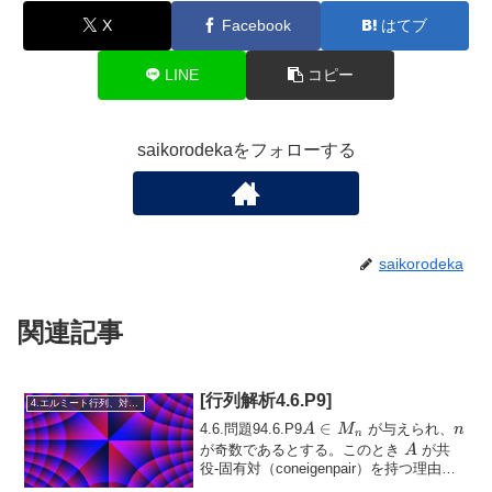
X
Facebook
はてブ
LINE
コピー
saikorodekaをフォローする
saikorodeka
関連記事
[行列解析4.6.P9]
4.エルミート行列、対称行列、合同行列
A
∈
n
4.6.問題94.6.P9
が与えられ、
A
M
n
n
\in
A
が奇数であるとする。このとき
が共
A
M_n
役-固有対（coneigenpair）を持つ理由を
説明せよ。