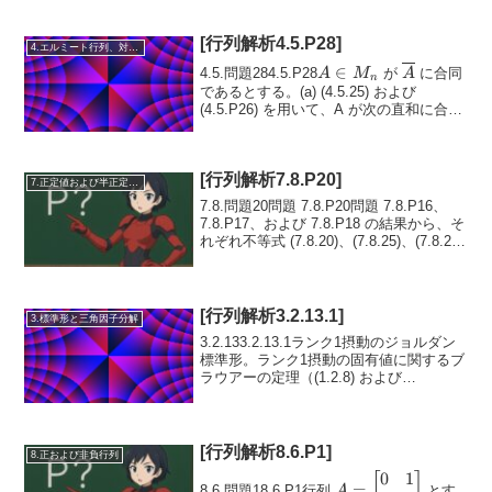
[行列解析4.5.P28]
4.エルミート行列、対称行列、合同行列
A ∈
∈
\overline{
4.5.問題284.5.P28
が
に合同
A
M
A
n
M_n
であるとする。(a) (4.5.25) および
(4.5.P26) を用いて、A が次の直和に合同
であることを示せ：
\(J_k(0), \G...
[行列解析7.8.P20]
7.正定値および半正定値行列
7.8.問題20問題 7.8.P20問題 7.8.P16、
7.8.P17、および 7.8.P18 の結果から、そ
れぞれ不等式 (7.8.20)、(7.8.25)、(7.8.28)
を導け。(7.8.20)\det H \le \lvert ...
[行列解析3.2.13.1]
3.標準形と三角因子分解
3.2.133.2.13.1ランク1摂動のジョルダン
標準形。ランク1摂動の固有値に関するブ
ラウアーの定理（(1.2.8) および
(2.4.10.1)）には、ジョルダンブロックに
対する類似の結果がある。特定の条件の
もとで、複素正方行列の1つ...
[行列解析8.6.P1]
8.正および非負行列
0
1
A =
[
]
=
8.6.問題18.6.P1行列
とす
A