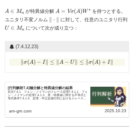
∗
A
A = V
∈
=
(
)
A
M
が特異値分解
A
Vσ
A
W
を持つとする。
n
\in
\sigma(A)
\|
U
∥
⋅
∥
ユニタリ不変ノルム
に対して、任意のユニタリ行列
M_n
W^*
\cdot
\i
∈
U
M
について次が成り立つ：
n
\|
M
(7.4.12.23)
∥
(
)
−
∥
≤
∥
−
\| \sigma(A) - I \| \le \| A
∥
≤
∥
(
)
+
∥
σ
A
I
A
U
σ
A
I
[行列解析7.4]極分解と特異値分解の結果
目次7.4.1 フォン・ノイマンのトレース定理7.4.1.1 フォ
ン・ノイマンの定理7.4.1.3 系：特異値に関する不等式と
等式条件7.4.1.4 定理：半正定値行列におけるトレースの
等号条件7.4.1.5 系：特異値と半正定値性に関する...
2025.10.23
am-gm.com