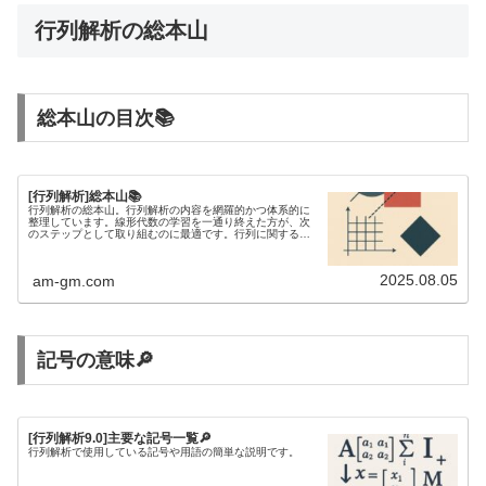
行列解析の総本山
総本山の目次📚
[行列解析]総本山📚
行列解析の総本山。行列解析の内容を網羅的かつ体系的に
整理しています。線形代数の学習を一通り終えた方が、次
のステップとして取り組むのに最適です。行列に関する不
等式を研究するには、行列解析の知識が欠かせません。
2025.08.05
am-gm.com
記号の意味🔎
[行列解析9.0]主要な記号一覧🔎
行列解析で使用している記号や用語の簡単な説明です。