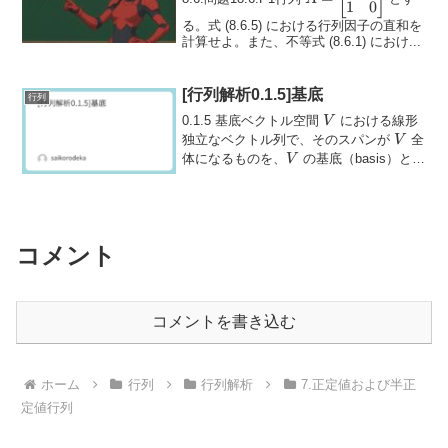
\begin{bmatrix}
1
0
0 & 1 \\ 1 & 0
る。式 (8.6.5) における行列因子の直和を
計算せよ。また、不等式 (8.6.1) におけ...
\end{bmatrix}
[行列解析0.1.5]基底
行列
V
0.1.5 基底ベクトル空間
における線形
V
V
独立なベクトル列で、そのスパンが
全
V
V
体になるものを、
の基底（basis）と呼
V
びます。すなわち、すべてのベクトル
は、基底の要素の一次結合として一意に
表さ...
コメント
コメントを書き込む
ホーム
行列
行列解析
7.正定値および半正
定値行列