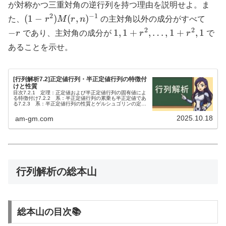
\pm
が対称かつ三重対角の逆行列を持つ理由を説明せよ。ま
1
2
−
1
(1 - r^2)
−r
(
1
−
)
(
,
)
た、
r
M
r
n
の主対角以外の成分がすべて
M(r,n)^{-1}
2
2
1, 1
−
1
,
1
+
,
…
,
1
+
,
1
r
であり、主対角の成分が
r
r
で
+
あることを示せ。
r^2,
…,
1 +
[行列解析7.2]正定値行列・半正定値行列の特徴付
けと性質
r^2,
目次7.2.1 定理：正定値および半正定値行列の固有値によ
る特徴付け7.2.2 系：半正定値行列の累乗も半正定値であ
1
る7.2.3 系：半正定値行列の性質とゲルシュゴリンの定理
による判定7.2.4 系：エルミート行列の特性多項式による
半正定値...
2025.10.18
am-gm.com
行列解析の総本山
総本山の目次📚