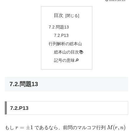
目次
7.2.問題13
7.2.P13
行列解析の総本山
総本山の目次📚
記号の意味🔎
7.2.問題13
7.2.P13
r =
M(r,n)
=
±
1
(
,
)
もし
r
であるなら、前問のマルコフ行列
M
r
n