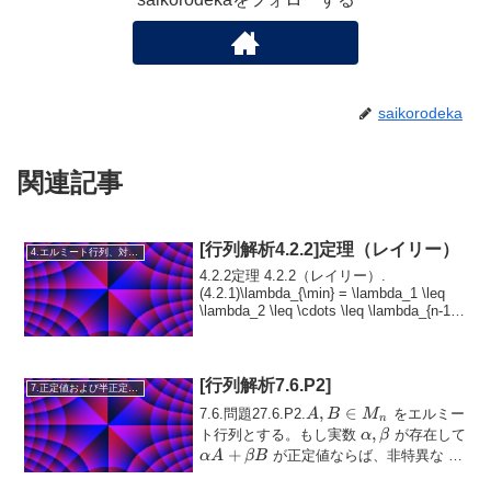
saikorodeka
関連記事
[行列解析4.2.2]定理（レイリー）
4.エルミート行列、対称行列、合同行列
4.2.2定理 4.2.2（レイリー）.
(4.2.1)\lambda_{\min} = \lambda_1 \leq
\lambda_2 \leq \cdots \leq \lambda_{n-1}
\leq \lambda_n = \l...
[行列解析7.6.P2]
7.正定値および半正定値行列
A, B
,
∈
7.6.問題27.6.P2.
をエルミー
A
B
M
n
\in
\alpha,
,
ト行列とする。もし実数
が存在して
α
β
M_n
\beta
\alpha
+
が正定値ならば、非特異な
\
α
A
βB
A +
(S \in M_n\...