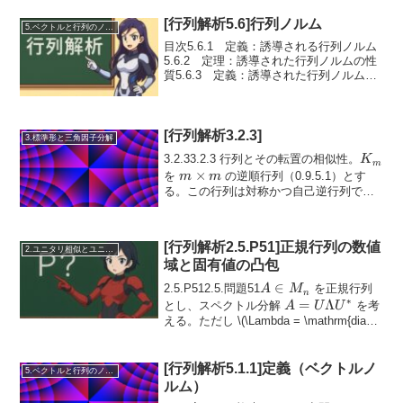
\beta
B
[行列解析5.6]行列ノルム
5.ベクトルと行列のノルム
目次5.6.1 定義：誘導される行列ノルム
5.6.2 定理：誘導された行列ノルムの性
質5.6.3 定義：誘導された行列ノルムと
その性質5.6.4 例：最大列和ノルム
5.6.5 例：最大行和ノルムとそれが誘導
されることの証明5.6.6 例：ス...
[行列解析3.2.3]
3.標準形と三角因子分解
K_m
3.2.33.2.3 行列とその転置の相似性。
K
m
m
×
を
の逆順行列（0.9.5.1）とす
m
m
\times
る。この行列は対称かつ自己逆行列であ
−
1
K_m =
=
=
T
m
り、すなわち
であ
K
K
K
m
m
m
K_m^T =
る。...
K_m^{-1}
[行列解析2.5.P51]正規行列の数値
2.ユニタリ相似とユニタリ同値
域と固有値の凸包
A
∈
2.5.P512.5.問題51
を正規行列
A
M
n
∗
\in
A = U
=
Λ
とし、スペクトル分解
を考
A
U
U
M_n
\Lambda
える。ただし
\(\Lambda = \mathrm{diag}
(\lambda_1, \ld...
U^*
[行列解析5.1.1]定義（ベクトルノ
5.ベクトルと行列のノルム
ルム）