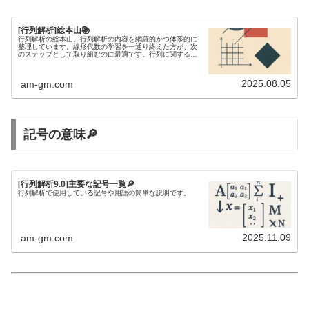
[行列解析]総本山📚
行列解析の総本山。行列解析の内容を網羅的かつ体系的に
整理しています。線形代数の学習を一通り終えた方が、次
のステップとして取り組むのに最適です。行列に関する不
等式を研究するには、行列解析の知識が欠かせません。
2025.08.05
am-gm.com
記号の意味🔎
[行列解析9.0]主要な記号一覧🔎
行列解析で使用している記号や用語の簡単な説明です。
2025.11.09
am-gm.com