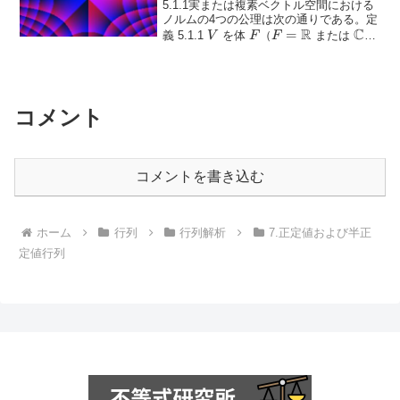
5.1.1実または複素ベクトル空間における
ノルムの4つの公理は次の通りである。定
R
C
V
F
F =
=
\math
義 5.1.1
を体
（
または
）
V
F
F
\mathbb{R}
上のベクトル空間とする。写像
\(\|...
コメント
コメントを書き込む
ホーム
行列
行列解析
7.正定値および半正
定値行列