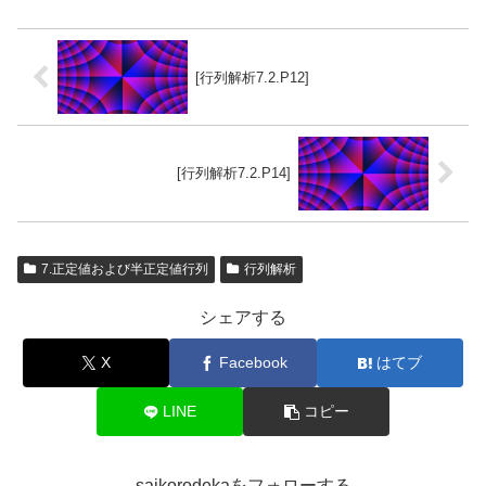
[行列解析7.2.P12]
[行列解析7.2.P14]
7.正定値および半正定値行列
行列解析
シェアする
X
Facebook
はてブ
LINE
コピー
saikorodekaをフォローする