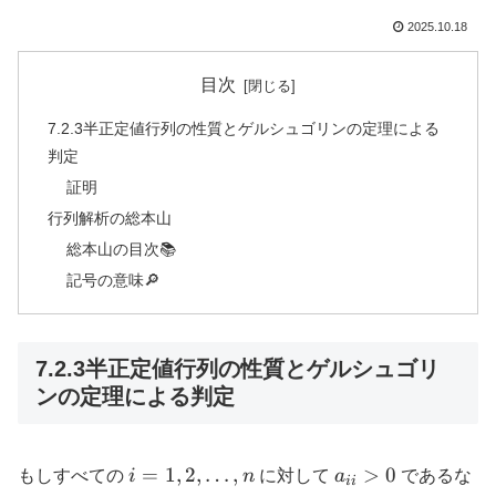
2025.10.18
目次
7.2.3半正定値行列の性質とゲルシュゴリンの定理による
判定
証明
行列解析の総本山
総本山の目次📚
記号の意味🔎
7.2.3半正定値行列の性質とゲルシュゴリ
ンの定理による判定
i = 1,
a_{ii}
=
1
,
2
,
…
,
>
0
もしすべての
i
n
に対して
a
であるな
ii