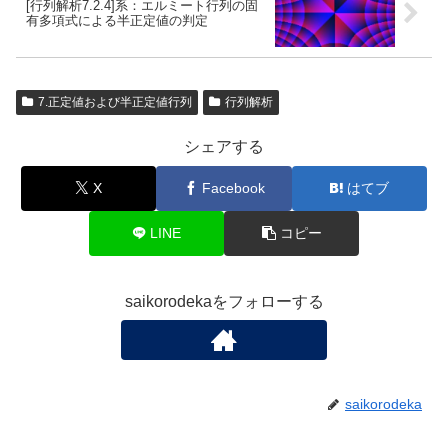
[行列解析7.2.4]系：エルミート行列の固
有多項式による半正定値の判定
7.正定値および半正定値行列
行列解析
シェアする
X
Facebook
はてブ
LINE
コピー
saikorodekaをフォローする
saikorodeka