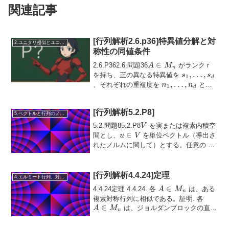
関連記事
[行列解析2.6.p36]特異値分解と対
2.ユニタリ相似とユニタリ同値
称性の同値条件
A
∈
2.6.P362.6.問題36
がランク r
A
M
n
\in
s_1,
,
…
,
を持ち、正の異なる特異値を
s
s
1
d
M_n
\ldots,
n_1,
,
…
,
、それぞれの重複度を
と
n
n
1
d
s_d
\ldots,
し、特異値分解
\(A = V \...
n_d
[行列解析5.2.P8]
5.ベクトルと行列のノルム
V
5.2.問題85.2.P8
を実または複素内積空
V
u
∈
間とし、
を単位ベクトル（導出さ
u
V
\in
x
れたノルムに関して）とする。任意の
V
∈
\in
に対してx_{\perp u} = x - \langle
x
V
V
x, u...
[行列解析4.4.24]定理
4.エルミート行列、対称行列、合同行列
A
∈
4.4.24定理 4.4.24. 各
は、ある
A
M
n
\in
A
複素対称行列に相似である。証明. 各
M_n
∈
\in
は、ジョルダンブロックの直和
A
M
n
M_n
に相似である。そして前の演習により、
各ジョルダンブロックは対称行...