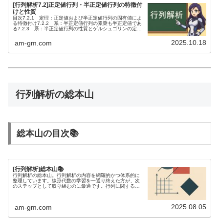
[行列解析7.2]正定値行列・半正定値行列の特徴付
けと性質
目次7.2.1 定理：正定値および半正定値行列の固有値によ
る特徴付け7.2.2 系：半正定値行列の累乗も半正定値であ
る7.2.3 系：半正定値行列の性質とゲルシュゴリンの定理
による判定7.2.4 系：エルミート行列の特性多項式による
半正定値...
2025.10.18
am-gm.com
行列解析の総本山
総本山の目次📚
[行列解析]総本山📚
行列解析の総本山。行列解析の内容を網羅的かつ体系的に
整理しています。線形代数の学習を一通り終えた方が、次
のステップとして取り組むのに最適です。行列に関する不
等式を研究するには、行列解析の知識が欠かせません。
2025.08.05
am-gm.com