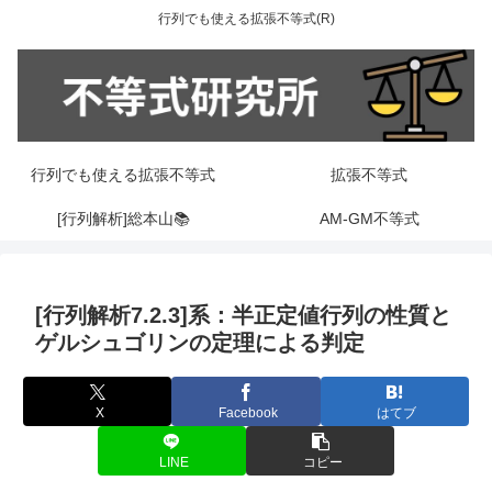
行列でも使える拡張不等式(R)
行列でも使える拡張不等式
拡張不等式
[行列解析]総本山📚
AM-GM不等式
[行列解析7.2.3]系：半正定値行列の性質と
ゲルシュゴリンの定理による判定
X
Facebook
はてブ
LINE
コピー