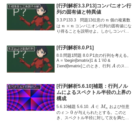
[行列解析3.3.P13]コンパニオン行
3.標準形と三角因子分解
列の固有値と特異値
n
3.3.P133.3 問題13任意の
個の複素数
n
n\times
×
は
コンパニオン行列の固有値にな
n
n
n
り得ることを説明せよ。しかしコンパニ
オン行列の特異値には強い制約がある。
(3.3.12)A =\begin{bmatri...
[行列解析8.0.P1]
8.正および非負行列
8.0.問題1問題 8.0.P1次の行列を考える。
A = \begin{bmatrix}1 & 1 \\0 &
A
1\end{bmatrix}このとき、行列
のスペ
A
クトル半径が 1 であり、列
\( A, A^2,
A^3, ...
[行列解析5.6.10]補題：行列ノル
5.ベクトルと行列のノルム
ムによるスペクトル半径の上界の
構成
A
∈
5.6.10補題 5.6.10.
および任意
A
M
n
\in
\varepsilon
>
0
の
が与えられたとする。このと
ε
M_n
> 0
き、スペクトル半径に対して次を満たす
行列ノルム
\( \lVert \cdot \rVer...