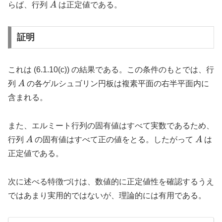
2,
\gt 0
A
らば、行列
A
は正定値である。
\ldots,
n
証明
これは (6.1.10(c)) の結果である。この条件のもとでは、行
A
列
A
の各ゲルシュゴリン円板は複素平面の右半平面内に
含まれる。
また、エルミート行列の固有値はすべて実数であるため、
A
A
行列
A
の固有値はすべて正の値をとる。したがって
A
は
正定値である。
次に述べる特徴づけは、数値的に正定値性を確認するうえ
ではあまり実用的ではないが、理論的には有用である。