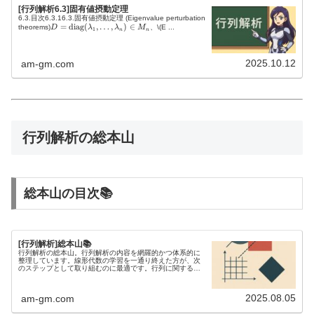
[行列解析6.3]固有値摂動定理
6.3.目次6.3.16.3.固有値摂動定理 (Eigenvalue perturbation
D =
=
diag
(
,
…
,
)
∈
theorems)
D
λ
λ
M
、
\(E ...
1
n
n
\mathrm{diag}
(\lambda_1,
\dots,
2025.10.12
am-gm.com
\lambda_n) \in
M_n
行列解析の総本山
総本山の目次📚
[行列解析]総本山📚
行列解析の総本山。行列解析の内容を網羅的かつ体系的に
整理しています。線形代数の学習を一通り終えた方が、次
のステップとして取り組むのに最適です。行列に関する不
等式を研究するには、行列解析の知識が欠かせません。
2025.08.05
am-gm.com