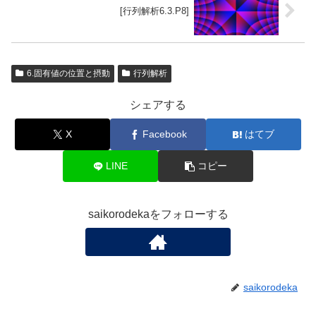
[行列解析6.3.P8]
6.固有値の位置と摂動
行列解析
シェアする
X
Facebook
はてブ
LINE
コピー
saikorodekaをフォローする
saikorodeka