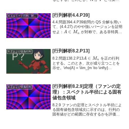
A
あることと、
があるユニタリ相似...
A
[行列解析4.4.P39]
4.エルミート行列、対称行列、合同行列
4.4.問題394.4.P39前問の QS 分解を用い
て、(4.4.27) のやや強いバージョンを証明
A
∈
せよ：
が対称で、ある非特異行
A
M
n
\in
B
\Lambda
Λ
列
と対角行列
に対して
\(A = B \L...
B
M_n
[行列解析8.2.P13]
8.正および非負行列
A
∈
8.2.問題138.2.P13
を正の行列
A
M
n
\in
とする。このとき、次が成り立つことを
示せ。\rho(A) = \lim_{m \to \infty}
M_n
(\mathrm{tr}\, A^m)^{1/m}
[行列解析8.2.9]定理（ファンの定
8.正および非負行列
理）：スペクトル半径による固有
値包含領域
8.2.9 ファンの定理とスペクトル半径によ
る固有値包含領域次に示すのは、行列の
固有値がどの範囲に存在するかを評価す
る「ファン（Ky Fan）の定理」である。
この定理は、ペロンの定理の結果を応用
して導かれる。定理 8.2.9（ファンの定