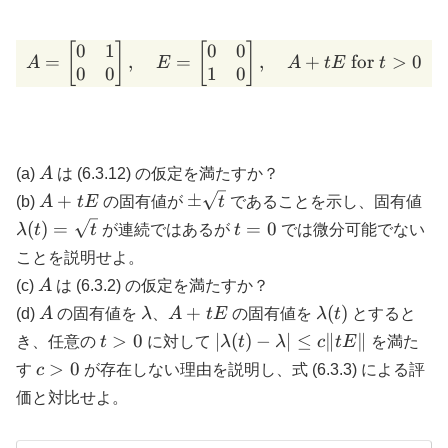
0
1
0
0
A = \begin{bmatrix} 0 & 1
[
]
[
]
=
,
=
,
+
for
>
0
A
E
A
tE
t
0
0
1
0
A
(a)
A
は (6.3.12) の仮定を満たすか？
A
\pm
\l
+
±
(b)
A
tE
の固有値が
t
であることを示し、固有値
+
\sqrt{t}
= 
t
(
)
=
=
0
λ
t
t
が連続ではあるが
t
では微分可能でない
tE
=
ことを説明せよ。
0
A
(c)
A
は (6.3.2) の仮定を満たすか？
A
\lambda
A
\lambda(t)
+
(
)
(d)
A
の固有値を
λ
、
A
tE
の固有値を
λ
t
とすると
+
t
|\lambda(t)
>
0
∣
(
)
−
∣
≤
∥
∥
き、任意の
t
に対して
λ
t
λ
c
tE
を満た
tE
\gt
- \lambda|
c
>
0
す
c
が存在しない理由を説明し、式 (6.3.3) による評
0
\le c\|tE\|
>
価と対比せよ。
0