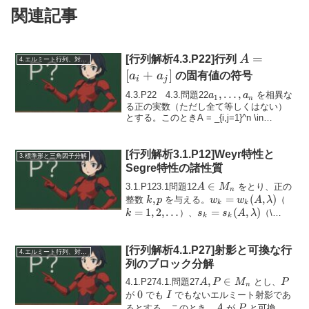
関連記事
A=
=
[行列解析4.3.P22]行列
A
4.エルミート行列、対称行列、合同行列
[a_i+a_j]
[
+
]
a
a
の固有値の符号
i
j
a_1,\ldots,a_n
,
…
,
4.3.P22 4.3.問題22
を相異な
a
a
1
n
る正の実数（ただし全て等しくはない）
とする。このときA = _{i,j=1}^n \in
M_n(\mathbb{R})と定義する。一般的な原
理から、この行列...
[行列解析3.1.P12]Weyr特性と
3.標準形と三角因子分解
Segre特性の諸性質
A\in
∈
3.1.P123.1問題12
をとり、正の
A
M
n
M_n
k,p
,
w_k=w_k(A,\lambd
=
(
,
)
k=1,
整数
を与える。
（
k
p
w
w
A
λ
k
k
=
1
,
2
,
…
s_k=s_k(A,\lambda)
=
(
,
)
）、
（
\
k
s
s
A
λ
k
k
(k=1,2,...
[行列解析4.1.P27]射影と可換な行
4.エルミート行列、対称行列、合同行列
列のブロック分解
A, P
,
∈
P
4.1.P274.1.問題27
とし、
A
P
M
P
n
\in
0
0
I
が
でも
でもないエルミート射影であ
I
M_n
A
P
るとする。このとき、
が
と可換で
A
P