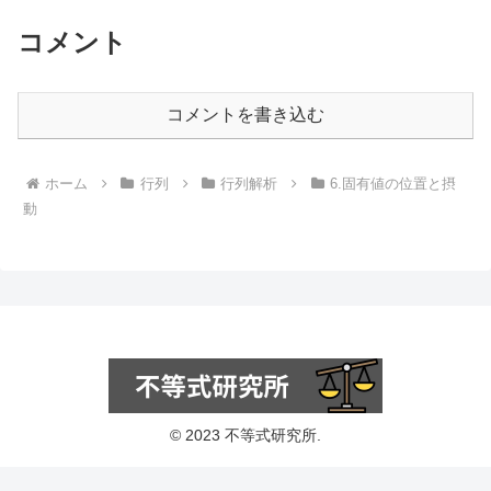
理）...
コメント
コメントを書き込む
ホーム
行列
行列解析
6.固有値の位置と摂
動
© 2023 不等式研究所.