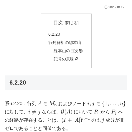
2025.10.12
目次
6.2.20
行列解析の総本山
総本山の目次📚
記号の意味🔎
6.2.20
A
i, j
∈
,
∈
{
1
,
…
,
}
系6.2.20．行列
A
M
およびノード
i
j
n
n
\in
\in \
i
\mathcal{G}
P_i
P_j

=
(
)
G
に対して、
i
j
ならば、
A
において
P
から
P
へ
i
j
M_n
{1,
\neq
(A)
−
1
(I +
i,j
n
(
+
∣
∣
)
,
の経路が存在することは、
I
A
の
i
j
成分が非
\dots,
j
|A|)^{n-
ゼロであることと同値である。
n\}