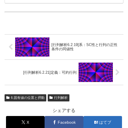
[行列解析6.2.19]系：SC性と行列の正性
条件の同値性
[行列解析6.2.21]定義：可約行列
6.固有値の位置と摂動
行列解析
シェアする
X
Facebook
はてブ