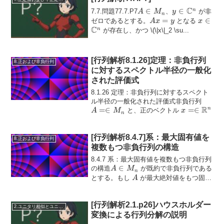
C
A
∈
y \in
∈
n
7.7.問題77.7.P7
、
が非
A
M
y
n
\in
\mathbb{C}^
Ax
=
x \in
∈
ゼロであるとする。
となる
A
x
y
x
C
M_n
=
\math
n
が存在し、かつ
\(\|x\|_2 \su...
y
[行列解析8.1.26]定理：非負行列
8.正および非負行列
に対するスペクトル半径の一般化
された評価式
8.1.26 定理：非負行列に対するスペクト
A =
ル半径の一般化された評価式非負行列
R
=∈
x = \in
=∈
\in
n
と、正のベクトル
A
M
x
n
\mathbb{R
M_n
に対して、次の不等式が成り立つ。
(8.1.27)\m...
[行列解析8.4.7]系：最大固有値を
8.正および非負行列
複数もつ非負行列の構造
8.4.7 系：最大固有値を複数もつ非負行列
A
∈
の構造
が既約で非負行列である
A
M
n
\in
A
とする。もし
が最大絶対値をもつ固有
A
M_n
k
>
1
A
値を
個もつならば、
のすべての
k
A
\gt
主対角成分...
[行列解析2.1.p26]ハウスホルダー
1
2.ユニタリ相似とユニタリ同値
変換による行列分解の説明