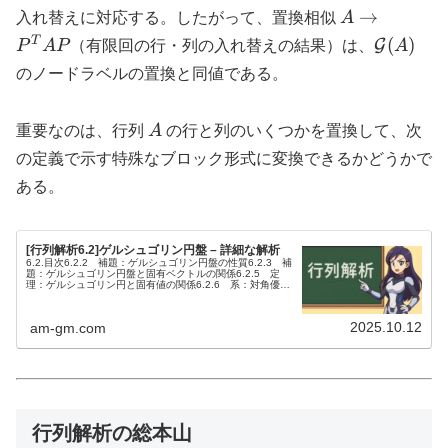
A
→
入れ替えに対応する。したがって、置換相似
A
\to
\mathca
T
(
)
G
P
A
P
（有限回の行・列の入れ替えの結果）は、
A
P^T
(A)
のノードラベルの置換と同値である。
A P
A
重要なのは、行列
A
の行と列のいくつかを置換して、次
の定義で示す特殊なブロック形式に変換できるかどうかで
ある。
[行列解析6.2]ゲルシュゴリン円盤 – 詳細な解析
6.2.目次6.2.2 補題：ゲルシュゴリン円盤の性質6.2.3 補
題：ゲルシュゴリン円盤と固有ベクトルの関係6.2.5 定
理：ゲルシュゴリン円と固有値の関係6.2.6 系：対角優位
性から得られる非特異性の判定6.2.7 定義：行列の性質
S...
2025.10.12
am-gm.com
行列解析の総本山