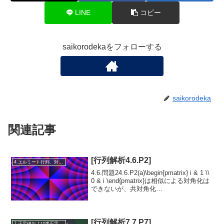
LINE
コピー
saikorodekaをフォローする
saikorodeka
関連記事
[行列解析4.6.P2]
4.エルミート行列、対称行列、合同行列
4.6.問題24.6.P2(a)\begin{pmatrix} i & 1 \\
0 & i \end{pmatrix}は相似による対角化は
できないが、共対角化
（condiagonalizable）可能であることを
示せ。(b)\begin{...
[行列解析7.7.P7]
7.正定値および半正定値行列