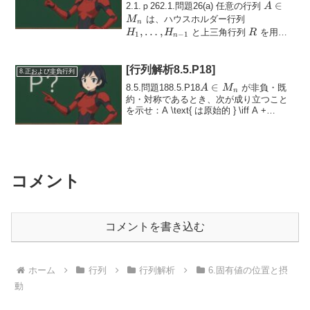
A
∈
2.1.ｐ262.1.問題26(a) 任意の行列
A
\in
H_1,
は、ハウスホルダー行列
M
n
M_n
\ldots,
,
…
,
R
と上三角行列
を用い
H
H
R
1
−
1
n
H_{n-
て、次のように分解できることを説明せ
よ：A ...
1}
[行列解析8.5.P18]
8.正および非負行列
A
∈
8.5.問題188.5.P18
が非負・既
A
M
n
\in
約・対称であるとき、次が成り立つこと
を示せ：A \text{ は原始的 } \iff A +
M_n
A
\rho(A) I \text{ は非特異である。}特に、
...
A
コメント
コメントを書き込む
ホーム
行列
行列解析
6.固有値の位置と摂
動