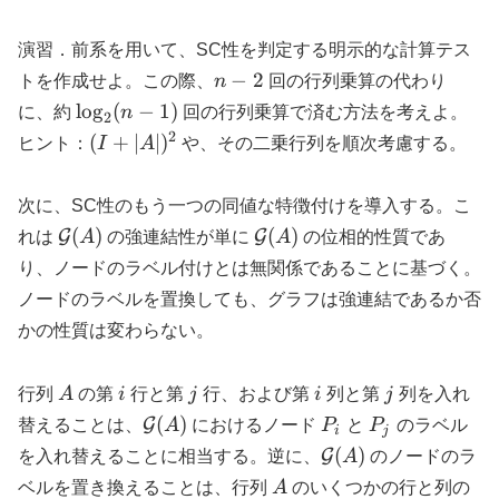
1}
演習．前系を用いて、SC性を判定する明示的な計算テス
n-
−
2
トを作成せよ。この際、
n
回の行列乗算の代わり
2
\log_2(n-
l
o
g
(
−
1
)
に、約
n
回の行列乗算で済む方法を考えよ。
2
1)
2
(I +
(
+
∣
∣
)
ヒント：
I
A
や、その二乗行列を順次考慮する。
|A|)^2
次に、SC性のもう一つの同値な特徴付けを導入する。こ
\mathcal{G}
\mathcal{G}
(
)
(
)
G
G
れは
A
の強連結性が単に
A
の位相的性質であ
(A)
(A)
り、ノードのラベル付けとは無関係であることに基づく。
ノードのラベルを置換しても、グラフは強連結であるか否
かの性質は変わらない。
A
i
j
i
j
行列
A
の第
i
行と第
j
行、および第
i
列と第
j
列を入れ
\mathcal{G}
P_i
P_j
(
)
G
替えることは、
A
におけるノード
P
と
P
のラベル
i
j
(A)
\mathcal{G}
(
)
G
を入れ替えることに相当する。逆に、
A
のノードのラ
(A)
A
ベルを置き換えることは、行列
A
のいくつかの行と列の