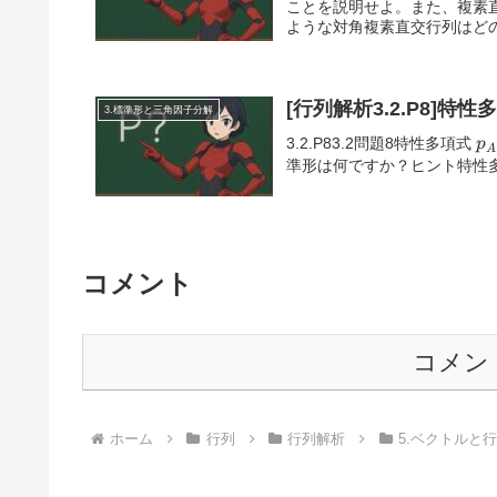
ことを説明せよ。また、複素
ような対角複素直交行列はどの
[行列解析3.2.P8]
3.標準形と三角因子分解
p_
3.2.P83.2問題8特性多項式
p
A
=
準形は何ですか？ヒント特性
(t
(t
コメント
コメン
ホーム
行列
行列解析
5.ベクトルと