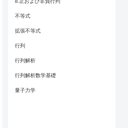
8.正および非負行列
不等式
拡張不等式
行列
行列解析
行列解析数学基礎
量子力学