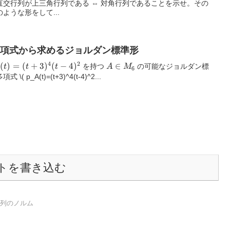
直交行列が上三角行列である ⇔ 対角行列であることを示せ。その
ような形をして...
特性多項式から求めるジョルダン標準形
4
2
A(t)
(
)
=
(
+
3
)
(
−
4
)
A
∈
を持つ
の可能なジョルダン標
t
t
t
A
M
6
\in
多項式
\( p_A(t)=(t+3)^4(t-4)^2...
+3)^4
M_6
-4)^2
トを書き込む
行列のノルム