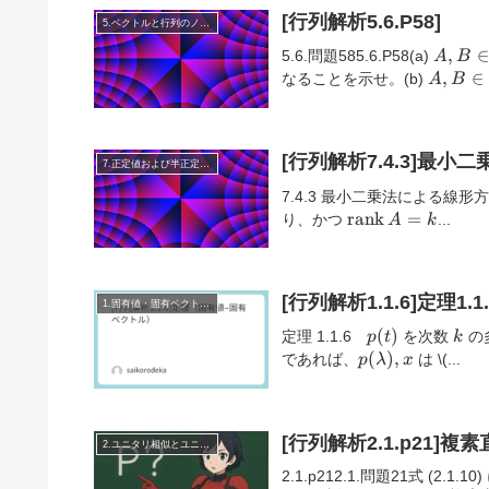
[行列解析5.6.P58]
5.ベクトルと行列のノルム
A, B
,
∈
5.6.問題585.6.P58(a)
A
B
\in
A, B
,
∈
なることを示せ。(b)
A
B
M_2
\in
M_n
[行列解析7.4.3]最
7.正定値および半正定値行列
7.4.3 最小二乗法による線形
\mathrm{rank}\
rank
=
り、かつ
...
A
k
= k
[行列解析1.1.6]定理
1.固有値・固有ベクトル・相似
p(t)
(
)
k
定理 1.1.6
を次数
の
p
t
k
p(\lambda),
(
)
,
であれば、
は
\(...
p
λ
x
x
[行列解析2.1.p21
2.ユニタリ相似とユニタリ同値
2.1.p212.1.問題21式 