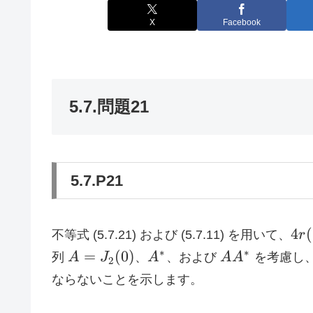
X
Facebook
5.7.問題21
5.7.P21
4
4
(
不等式 (5.7.21) および (5.7.11) を用いて、
r
r(\
A =
A^\ast
AA^\ast
∗
∗
=
(
0
)
列
A
J
、
A
、および
A
A
を考慮し
2
J_2(0)
ならないことを示します。