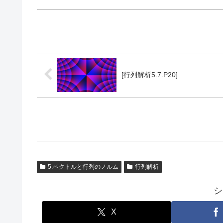
[行列解析5.7.P20]
5.ベクトルと行列のノルム
行列解析
シ
X