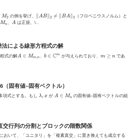
\|AB\|_2
∥
∥

=
∥
∥
の例を挙げ、
（フロベニウスノルム）と
M
A
B
B
A
2
2
2
\neq
A
、
は正規、\...
M
A
n
\|BA\|_2
小二乗法による線形方程式の解
C
A \in
∈
b \in
∈
m
≥
m
方程式の解
、
が与えられており、
であ
A
M
b
m
n
,
m
n
M_{m,n}
\mathbb{C}^m
\ge
,A
n
1.1.6（固有値–固有ベクトル）
\lambda,
,
A
∈
多項式とする。もし
が
の固有値–固有ベクトルの組
λ
x
A
M
n
x
\in
M_n
]複素直交行列の分割とブロックの階数関係
(2.1.10) において、「ユニタリ」を「複素直交」に置き換えても成立する