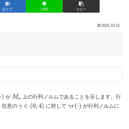
はてブ
LINE
コピー
2025.10.11
M_n
⋅
)
が
M
上の行列ノルムであることを示します。行
n
cdot)
\gamma
\gamma
∈
(
0
,
4
)
(
⋅
)
、任意の
γ
に対して
γ
r
が行列ノルムに
\in
r(\cdot)
(0,4)