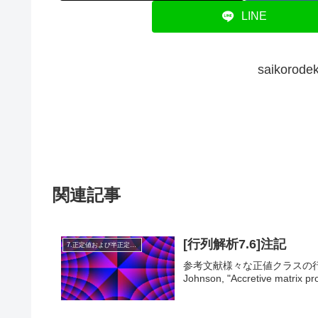
LINE
saikor
関連記事
[行列解析7.6]注記
7.正定値および半正定値行列
参考文献様々な正値クラスの行列積に
Johnson, "Accretive matrix pro