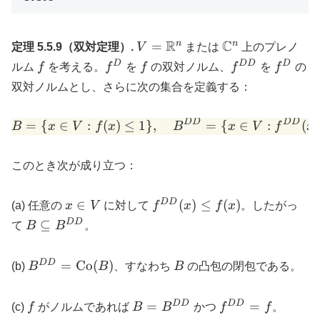
V =
R
\mathbb{C}^n
C
n
n
=
定理 5.5.9（双対定理）.
V
または
上のプレノ
\mathbb{R}^n
f
f^D
f
f^{DD}
f^D
D
DD
D
ルム
f
を考える。
f
を
f
の双対ノルム、
f
を
f
の
双対ノルムとし、さらに次の集合を定義する：
DD
DD
B = \{ x \in V : f(x) \leq
=
{
∈
:
(
)
≤
1
}
,
=
{
∈
:
(
)
B
x
V
f
x
B
x
V
f
x
このとき次が成り立つ：
x
f^{DD}
DD
∈
(
)
≤
(
)
(a) 任意の
x
V
に対して
f
x
f
x
。したがっ
\in
(x) \leq
B
DD
⊆
て
B
B
。
V
f(x)
\subseteq
B^{DD}
B^{DD} =
B
DD
=
Co
(
)
(b)
B
B
、すなわち
B
の凸包の閉包である。
\mathrm{Co}
(B)
f
B =
f^{DD}
DD
DD
=
=
(c)
f
がノルムであれば
B
B
かつ
f
f
。