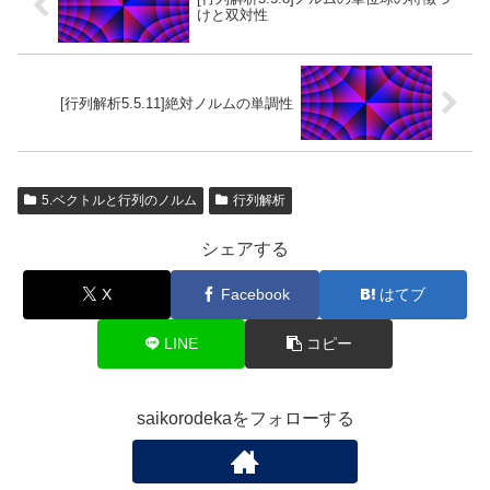
けと双対性
[行列解析5.5.11]絶対ノルムの単調性
5.ベクトルと行列のノルム
行列解析
シェアする
X
Facebook
はてブ
LINE
コピー
saikorodekaをフォローする