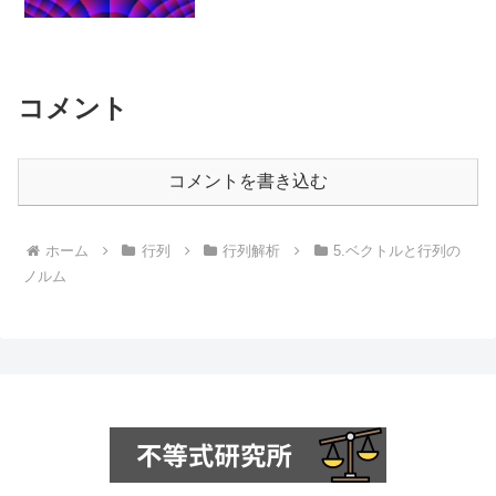
\varepsilon>0の固有値と逆行列を計算
し、\...
コメント
コメントを書き込む
ホーム
行列
行列解析
5.ベクトルと行列の
ノルム