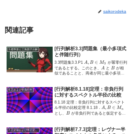
saikorodeka
関連記事
[行列解析3.3]問題集（最小多項式
3.標準形と三角因子分解
と伴随行列）
A, B
,
∈
3.3問題集3.3.P1
が冪零行列
A
B
M
3
\in
A
B
であるとする。このとき、
と
が相
A
B
M_3
似であることと、両者が同じ最小多項式
をもつことが同値であることを示せ。こ
M_4
の命題は
...
M
4
[行列解析8.1.18]定理：非負行列
8.正および非負行列
に対するスペクトル半径の比較
8.1.18 定理：非負行列に対するスペクト
A, B
,
∈
ル半径の比較定理 8.1.18．
A
B
M
n
\in
B
とし、
が非負行列であると仮定する。
B
M_n
|A|
∣
∣
≤
もし
が成り立つならば、\rho(A)
A
B
\le
\l...
[行列解析7.7.3]定理：レヴナー半
B
7.正定値および半正定値行列