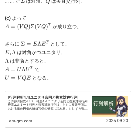
\Sigma
Q
Σ
ここで
は対角、
Q
は実直交行列。
Q^T
(c)
よって
A =
T
=
(
)
Σ
(
)
A
V
Q
V
Q
が成り立つ。
(VQ)
\Sigma
\Sigma
T
Σ
=
Λ
さらに
E
E
として、
(VQ)^T
= E
E,
,
Λ
E
は対角かつユニタリ、
\Lambda
\Lambda
\Lambda
Λ
は非負とすると、
E^T
A = U
T
=
Λ
A
U
U
で
\Lambda
U =
=
U
V
QE
となる。
U^T
VQE
[行列解析4.4]ユニタリ合同と複素対称行列
この節の目次4.4.2 補題4.4 ユニタリ合同と複素対称行列
複素エルミート行列と複素対称行列は、ともに複素平面に
f
おける単位円板の解析写像の研究に現れる。もし
f
が単位
円板上の複素解析関数で、正規化条件
\( f(0) = 0...
2025.09.20
am-gm.com