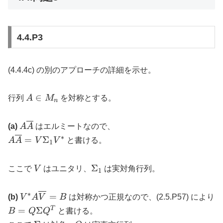
4.4.P3
(4.4.4c) の別のアプローチの詳細を示せ。
A
∈
行列
A
M
を対称とする。
n
\in
M_n
A\overline{A}
(a)
A
A
はエルミートなので、
∗
A\overline{A}
=
Σ
A
A
V
V
と書ける。
1
= V \Sigma_1
V^*
V
\Sigma_1
Σ
ここで
V
はユニタリ、
は実対角行列。
1
∗
V^* A
=
(b)
V
A
V
B
は対称かつ正規なので、(2.5.P57) により
\overline{V}
B = Q
T
=
Σ
B
Q
Q
と書ける。
= B
\Sigma