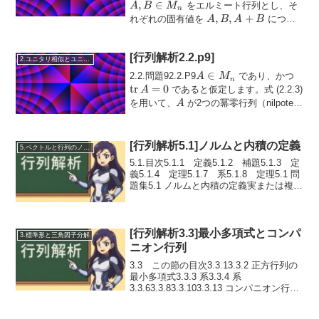
,
∈
∈
をエルミート行列とし、そ
A
B
M
n
M_n
A, B,
,
,
+
れぞれの固有値を
につい
A
B
A
B
A+B
て
\( \{λ_i(A)\}_{i=1}^n, \{λ_i(B)\}_{i=1}^n,
...
[行列解析2.2.p9]
2.ユニタリ相似とユニタリ同値
A
∈
\ma
2.2.問題92.2.P9
であり、かつ
A
M
n
\in
= 0
tr
=
0
であると仮定します。式 (2.2.3)
A
M_n
A
を用いて、
が2つの冪零行列（nilpotent
A
matrix）...
[行列解析5.1]ノルムと内積の定義
5.ベクトルと行列のノルム
5.1.目次5.1.1 定義5.1.2 補題5.1.3 定
義5.1.4 定理5.1.7 系5.1.8 定理5.1 問
題集5.1 ノルムと内積の定義実または複素
ベクトル空間におけるノルムの4つの公理
は次の通りである。
[行列解析3.3]最小多項式とコンパ
3.標準形と三角因子分解
ニオン行列
3.3 この節の目次3.3.13.3.2 正方行列の
最小多項式3.3.3 系3.3.4 系
3.3.63.3.83.3.103.3.13 コンパニオン行列
3.3.143.3.153.3問題集
3.3.P13.3.P23.3.P33.3.P43....