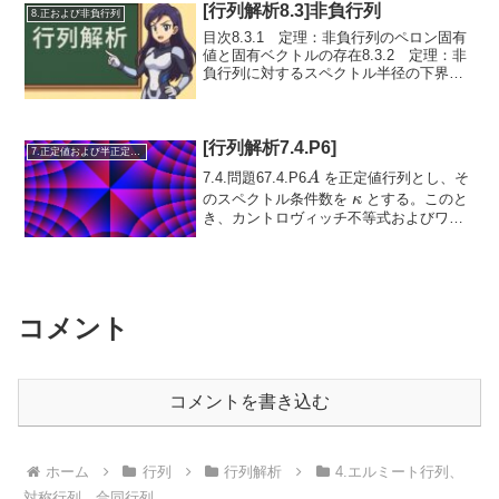
[行列解析8.3]非負行列
8.正および非負行列
目次8.3.1 定理：非負行列のペロン固有
値と固有ベクトルの存在8.3.2 定理：非
負行列に対するスペクトル半径の下界
8.3.3 系：非負行列のスペクトル半径の
「min–max」表現8.3.4 定理：正の固有
ベクトルをもつ非負行列のスペクト...
[行列解析7.4.P6]
7.正定値および半正定値行列
A
7.4.問題67.4.P6
を正定値行列とし、そ
A
\kappa
のスペクトル条件数を
とする。このと
κ
き、カントロヴィッチ不等式およびワイ
ラント不等式はそれぞれ次の形で表され
る：(4.7.12.16)(x^* A x)...
コメント
コメントを書き込む
ホーム
行列
行列解析
4.エルミート行列、
対称行列、合同行列