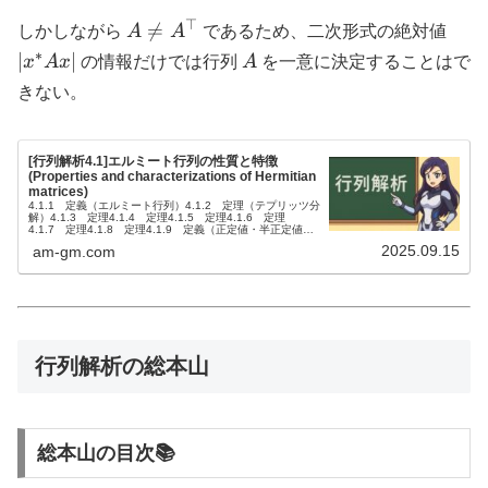
⊤
A \ne
|x^*

=
しかしながら
A
A
であるため、二次形式の絶対値
A^{\top}
∗
A
∣
∣
x
A
x
の情報だけでは行列
A
を一意に決定することはで
きない。
[行列解析4.1]エルミート行列の性質と特徴
(Properties and characterizations of Hermitian
matrices)
4.1.1 定義（エルミート行列）4.1.2 定理（テプリッツ分
解）4.1.3 定理4.1.4 定理4.1.5 定理4.1.6 定理
4.1.7 定理4.1.8 定理4.1.9 定義（正定値・半正定値・
不定値）4.1.10 定理4.1.11 ...
2025.09.15
am-gm.com
行列解析の総本山
総本山の目次📚