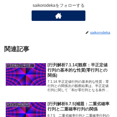
saikorodekaをフォローする
saikorodeka
関連記事
[行列解析7.1.14]観察：半正定値
7.正定値および半正定値行列
行列の基本的な性質(零行列との
関係)
7.1.14.半正定値行列の基本的な性質：零
行列との関係次の観察結果は、半正定値
行列に関して「和が零行列となる条件」
と「階数が正である条件」を示してい
A, B
,
∈
る。観察 7.1.14.
が半正定
A
B
M
n
\in
値であるとする。こ...
[行列解析8.7.5]補題：二重劣確率
8.正および非負行列
M_n
行列と二重確率行列の関係
8.7.5 二重劣確率行列と二重確率行列の