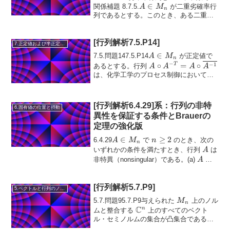
A
∈
関係補題 8.7.5.
が二重劣確率行
A
M
n
\in
列であるとする。このとき、ある二重確
S
∈
A
≤
M_n
率行列
が存在して
が
S
M
A
S
n
\in
\le
成り立つ。証...
[行列解析7.5.P14]
M_n
S
7.正定値および半正定値行列
A
∈
7.5.問題147.5.P14
が正定値で
A
M
n
\in
−
A \circ A^{-T} =
−
1
∘
=
∘
T
あるとする。行列
A
A
A
A
M_n
A \circ
は、化学工学のプロセス制御において
「相対ゲイン配列（...
\overline{A^{-1}}
[行列解析6.4.29]系：行列の非特
6.固有値の位置と摂動
異性を保証する条件とBrauerの
定理の強化版
A
∈
n
≥
2
6.4.29
で
のとき、次の
A
M
n
n
\in
\ge
A
いずれかの条件を満たすとき、行列
は
A
M_n
2
A
非特異（nonsingular）である。(a)
が
A
弱い意味で既約（weakly ir...
[行列解析5.7.P9]
5.ベクトルと行列のノルム
M_n
5.7.問題95.7.P9与えられた
上のノル
M
n
C
\mathbb{C}^n
n
ムと整合する
上のすべてのベクト
ル・セミノルムの集合が凸集合であるこ
とを示してください。実際にはこれは凸