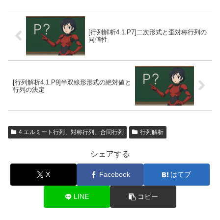
[行列解析4.1.P7]二次形式と歪対称行列の
同値性
[行列解析4.1.P9]半双線形形式の絶対値と
行列の決定
4.エルミート行列、対称行列、合同行列
行列解析
シェアする
X
Facebook
はてブ
LINE
コピー