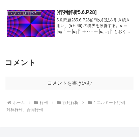
錐（convex cone）であるこ...
[行列解析5.6.P28]
5.ベクトルと行列のノルム
5.6.問題285.6.P28前問の記法を引き続き
s =
=
用い、(5.6.46) の境界を改善する。
s
2
2
2
|a_0|^2
∣
∣
+
∣
∣
+
⋯
+
∣
∣
とおく。
a
a
a
0
1
−
1
n
+
フロベニウスの同伴行列を
\( C(p)...
|a_1|^2
+
\dots
+
コメント
|a_{n-
1}|^2
コメントを書き込む
ホーム
行列
行列解析
4.エルミート行列、
対称行列、合同行列