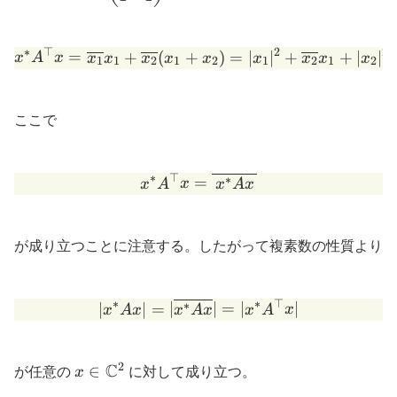
& 0\\ 1 &
1\end{pmatrix}
∗
⊤
2
2
x^* A^{\top} x = \overlin
=
+
(
+
)
=
∣
∣
+
+
∣
∣
x
A
x
x
x
x
x
x
x
x
x
x
1
1
2
1
2
1
2
1
2
ここで
∗
⊤
∗
x^* A^{\top} x = \overlin
=
x
A
x
x
A
x
が成り立つことに注意する。したがって複素数の性質より
∗
∗
⊤
∗
|x^* A x| = |\overline{x^*
∣
∣
=
∣
∣
=
∣
∣
x
A
x
x
A
x
x
A
x
2
x \in
C
∈
が任意の
x
に対して成り立つ。
\mathbb{C}^2