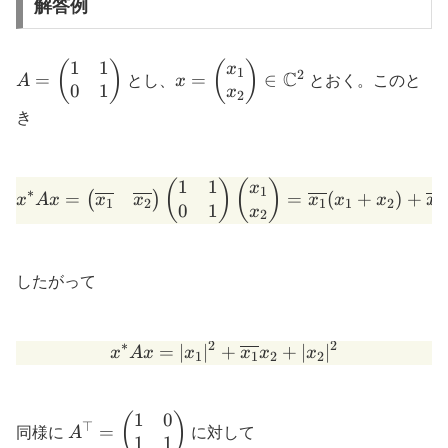
解答例
1
1
A =
x =
(
)
(
)
x
1
2
C
=
=
∈
A
とし、
x
とおく。このと
0
1
\begin{pmatrix}1
\begin{pmatrix}x_1
x
2
& 1\\ 0 &
\\
き
1\end{pmatrix}
x_2\end{pmatrix}
\in \mathbb{C}^2
1
1
x^* A x = \begin{pmatrix
(
)
(
)
x
1
∗
=
=
(
+
)
+
(
)
x
x
x
A
x
x
x
x
x
1
2
1
1
2
2
0
1
x
2
したがって
∗
2
2
=
∣
∣
+
x^* A x = |x_1|^2 + \over
+
∣
∣
x
A
x
x
x
x
x
1
1
2
2
1
0
A^{\top} =
(
)
⊤
=
同様に
A
に対して
1
1
\begin{pmatrix}1