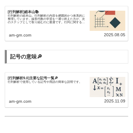
[行列解析]総本山📚
行列解析の総本山。行列解析の内容を網羅的かつ体系的に
整理しています。線形代数の学習を一通り終えた方が、次
のステップとして取り組むのに最適です。行列に関する不
等式を研究するには、行列解析の知識が欠かせません。
2025.08.05
am-gm.com
記号の意味🔎
[行列解析9.0]主要な記号一覧🔎
行列解析で使用している記号や用語の簡単な説明です。
2025.11.09
am-gm.com