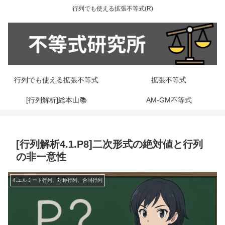
行列でも使える拡張不等式(R)
行列でも使える拡張不等式
拡張不等式
[行列解析]総本山📚
AM-GM不等式
[行列解析4.1.P8]二次形式の絶対値と行列
の非一意性
4.エルミート行列、対称行列、合同行列