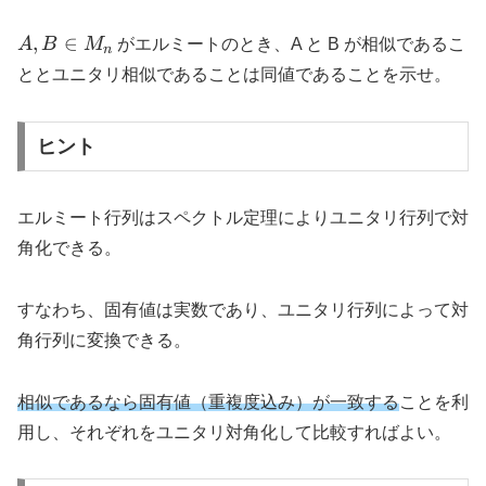
A, B
,
∈
A
B
M
がエルミートのとき、A と B が相似であるこ
n
\in
ととユニタリ相似であることは同値であることを示せ。
M_n
ヒント
エルミート行列はスペクトル定理によりユニタリ行列で対
角化できる。
すなわち、固有値は実数であり、ユニタリ行列によって対
角行列に変換できる。
相似であるなら固有値（重複度込み）が一致する
ことを利
用し、それぞれをユニタリ対角化して比較すればよい。