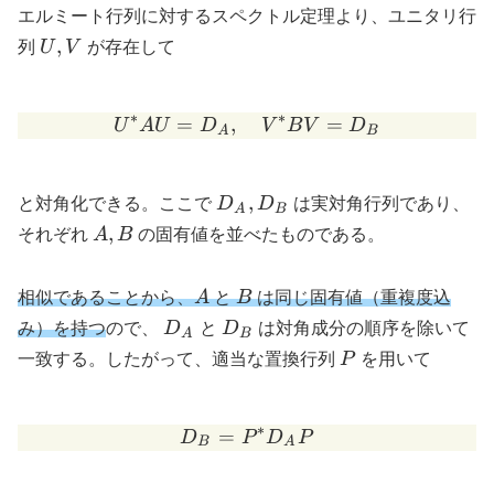
エルミート行列に対するスペクトル定理より、ユニタリ行
U,
,
列
U
V
が存在して
V
∗
∗
=
,
U^* A U = D_A, \quad V
=
U
A
U
D
V
B
V
D
A
B
D_A,
,
と対角化できる。ここで
D
D
は実対角行列であり、
A
B
D_B
A,
,
それぞれ
A
B
の固有値を並べたものである。
B
A
B
相似であることから、
A
と
B
は同じ固有値（重複度込
D_A
D_B
み）を持つ
ので、
D
と
D
は対角成分の順序を除いて
A
B
P
一致する。したがって、適当な置換行列
P
を用いて
∗
=
D_B = P^* D_A P
D
P
D
P
B
A