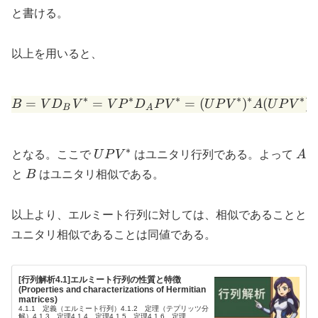
と書ける。
以上を用いると、
∗
∗
∗
∗
∗
∗
=
=
B = V D_B V^* = V P^* D
=
(
)
(
)
B
V
D
V
V
P
D
P
V
U
P
V
A
U
P
V
B
A
∗
U P
A
となる。ここで
U
P
V
はユニタリ行列である。よって
A
V^*
B
と
B
はユニタリ相似である。
以上より、エルミート行列に対しては、相似であることと
ユニタリ相似であることは同値である。
[行列解析4.1]エルミート行列の性質と特徴
(Properties and characterizations of Hermitian
matrices)
4.1.1 定義（エルミート行列）4.1.2 定理（テプリッツ分
解）4.1.3 定理4.1.4 定理4.1.5 定理4.1.6 定理