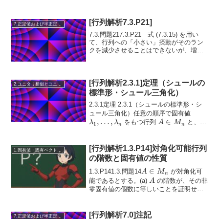
[行列解析7.3.P21]
7.正定値および半正定値行列
7.3.問題217.3.P21 式 (7.3.15) を用い
て、行列への「小さい」摂動がそのラン
クを減少させることはできないが、増加
させることはあり得る理由を説明せよ。
「小さい」とはどの程度かも考察せよ。
[行列解析2.3.1]定理（シュールの
2.ユニタリ相似とユニタリ同値
標準形・シュール三角化）
2.3.1定理 2.3.1（シュールの標準形・シ
\lambd
ュール三角化）任意の順序で固有値
,
…
,
A
∈
\dots,
をもつ行列
と、次
λ
λ
A
M
1
n
n
\in
\lambd
を満たす単位ベクトル
\( x \in ...
M_n
[行列解析1.3.P14]対角化可能行列
1.固有値・固有ベクトル・相似
の階数と固有値の性質
A
∈
1.3.P141.3.問題14
が対角化可
A
M
n
\in
A
能であるとする。(a)
の階数が、その非
A
M_n
零固有値の個数に等しいことを証明せ
よ。(b)
\( \mathrm{rank}\,A =
\mathrm{ran...
[行列解析7.0]注記
7.正定値および半正定値行列