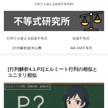
行列でも使える拡張不等式(R)
行列でも使える拡張不等式
拡張不等式
[行列解析]総本山📚
AM-GM不等式
[行列解析4.1.P3]エルミート行列の相似と
ユニタリ相似
4.エルミート行列、対称行列、合同行列