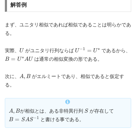
解答例
まず、ユニタリ相似であれば相似であることは明らかであ
る。
−
1
∗
U
U^{-1}
=
実際、
U
がユニタリ行列ならば
U
U
であるから、
= U^*
∗
B =
=
B
U
A
U
は通常の相似変換の形である。
U^*
A U
A,
,
次に、
A
B
がエルミートであり、相似であると仮定す
B
る。
A,B
S
B = S
,
A
B
が相似とは、ある非特異行列
S
が存在して
A
−
1
=
B
S
A
S
と書ける事である。
S^{-1}