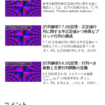
参考文献実対称正定値行列に関する短い
概説としては、以下の文献がある。C. R.
Johnson, “Positive definite matrices,”
Amer. Math. Monthly, 77 (1970), 259–264.
正...
[行列解析7.7.16]定理：正定値行
7.正定値および半正定値行列
列に関する半正定値かつ特異なブ
ロック行列の構成
7.7.16 正定値行列に関する半正定値かつ
A ∈
特異なブロック行列の構成定理 7.7.16
∈
M_n
を正定値行列とする。次の行列
A
M
n
は半正定値かつ特異である：\text{(a)}
\quad \begin{bmatrix} A & X...
[行列解析5.6.15]定理：行列べき
5.ベクトルと行列のノルム
級数と主要行列関数の定義
\sum_
5.6.15定理 5.6.15. スカラーべき級数
∞
R
A
a_k z^
k
∑
の収束半径を
とし、
a
z
R
k
=
0
k
\in
∈
を与える。このとき、行列べき
A
M
n
M_n
級数\sum_{k=0}^{\inf...
コメント