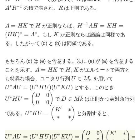
R^{-1}
R^{-1})
= R^{-1}
∗
−
1
A^*
R
A
R
の積で表され、
R
は正則である。
A = A^*
R^{-1}
R^{-1}
−
1
A
H
H^{-1}
=
=
=
A
HK
で
H
が正則ならば、
H
A
H
KH
=
A H =
∗
∗
K
(
)
=
HK
A
。もし
K
が正則ならば議論は同様であ
HK
KH =
る。したがって (d) と (b) は同値である。
(HK)^*
= A^*
もちろん (d) は (e) を含意する。次に (e) が (a) を含意する
A
H,
=
,
ことを示す。
A
HK
で
H
K
がエルミートで両方と
=
K
U
U^*
∈
も特異な場合、ユニタリ行列
U
M
を用いて
n
HK
\in
A U
∗
∗
∗
U^* H U 
=
(
)
(
)
U
A
U
U
H
U
U
K
U
とする。このとき
M_n
=
\begin{p
0
D
(
)
D
∗
=
∈
(U^*
U
H
U
で
D
M
k
は正則かつ実対角行列
D & 0 \\ 
0
0
\in
H U)
\end{pma
′
∗
Mk
U^* K U =
(
)
K
∗
=
(U^*
である。
U
K
U
と分割すると、
∗
∗
\begin{pmatrix}
K U)
K' & * \\ * & *
\end{pmatrix}
′
0
∗
U^* A U = (U^* H U)(U^* 
(
)
(
)
D
K
∗
∗
∗
=
(
)
(
)
=
=
U
A
U
U
H
U
U
K
U