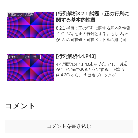
\in
A x
A
（それぞれ非負）であることと、
がエ
A
C^n
ルミートであ...
[行列解析8.2.1]補題：正の行列に
8.正および非負行列
関する基本的性質
A
8.2.1 補題：正の行列に関する基本的性質
∈
\lambda
,
\in
を正の行列とする。もし
A
M
λ
x
n
x
M_
A
が
の固有値・固有ベクトルの組（固有
A
ペア）であり、かつ
\( |\lambda| = \r...
[行列解析4.4.P43]
4.エルミート行列、対称行列、合同行列
ˉ
A
∈
A
4.4.問題434.4.P43
とし、
A
M
A
A
n
\in
\bar{A}
が半正定値であると仮定する。正準形
A
M_n
(4.4.30) から、
は各ブロックが
A
\begin{pmatrix}\sigma\end{pmatr...
コメント
コメントを書き込む