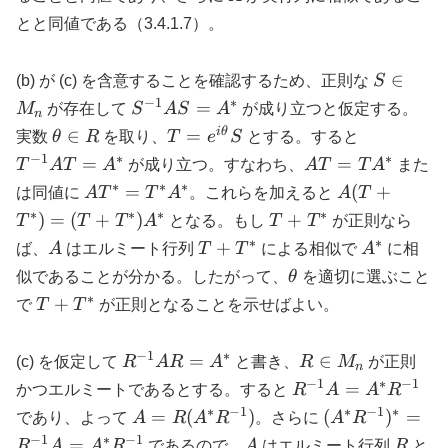
とと同値である（3.4.1.7）。
S
∈
(b) が (c) を含意することを確認するため、正則な
S
\in
−
1
∗
S^{-1}
=
M
が存在して
S
A
S
A
が成り立つと仮定する。
n
M_n
A S =
\theta
T =
T^{-1}
i
θ
∈
=
実数
θ
R
を取り、
T
e
S
とする。すると
A^*
\in R
e^{i\theta}
A T =
−
1
∗
∗
A T
=
=
T
A
T
A
が成り立つ。すなわち、
A
T
T
A
また
S
A^*
= T
∗
∗
∗
A
A(T
=
(
+
は同値に
A
T
T
A
。これらを加えると
A
T
A^*
T^*
+
∗
∗
∗
∗
T +
)
=
(
+
)
+
T
T
T
A
となる。もし
T
T
が正則なら
=
T^*)
T^*
∗
∗
A
T +
A^*
+
ば、
A
はエルミート行列
T
T
による相似で
A
に相
T^*
= (T
T^*
\theta
似であることが分かる。したがって、
θ
を適切に選ぶこと
A^*
+
∗
T +
+
T^*)
で
T
T
が正則となることを示せばよい。
T^*
A^*
−
1
∗
R^{-1}
R
=
∈
(c) を仮定して
R
A
R
A
と書き、
R
M
が正則
n
A R =
\in
−
1
∗
−
1
R^{-1}
=
かつエルミートであるとする。すると
R
A
A
R
A^*
M_n
A =
∗
−
1
∗
−
1
∗
A = R
(A^*
=
(
)
(
)
=
であり、よって
A
R
A
R
。さらに
A
R
A^*
(A^*
R^{-1})^*
−
1
∗
−
1
A
R
=
R
A
A
R
であるので、
A
はエルミート行列
R
と