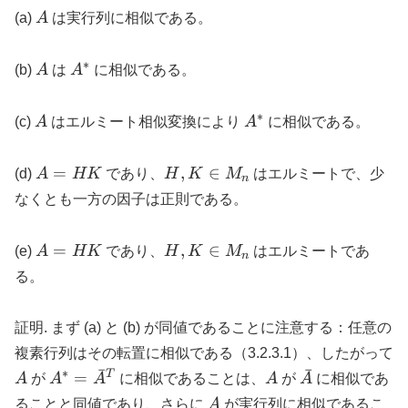
A
(a)
A
は実行列に相似である。
∗
A
A^*
(b)
A
は
A
に相似である。
∗
A
A^*
(c)
A
はエルミート相似変換により
A
に相似である。
A
H,
=
,
∈
(d)
A
HK
であり、
H
K
M
はエルミートで、少
n
=
K
なくとも一方の因子は正則である。
HK
\in
M_n
A
H,
=
,
∈
(e)
A
HK
であり、
H
K
M
はエルミートであ
n
=
K
る。
HK
\in
M_n
証明. まず (a) と (b) が同値であることに注意する：任意の
複素行列はその転置に相似である（3.2.3.1）、したがって
ˉ
ˉ
∗
A
A^* =
A
\bar{A}
T
=
A
が
A
A
に相似であることは、
A
が
A
に相似であ
\bar{A}^T
A
ることと同値であり、さらに
A
が実行列に相似であるこ