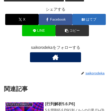
シェアする
X
Facebook
はてブ
LINE
コピー
saikorodekaをフォローする
saikorodeka
関連記事
[行列解析5.6.P6]
5.ベクトルと行列のノルム
5.6.問題65.6.P6行列ノルムの公理 (1)–(3)