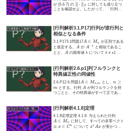
\lVert
∥
∣
⋅
∣
∥
が (5.6.7) の
に対しても成り立つ
S
ことを確認せよ。したがって、「行列ノ
\!|\cdot|\!
ルム」という仮定と結論を「行列上のノ
\rVert_S
ル...
[行列解析3.1.P17]行列が逆行列と
3.標準形と三角因子分解
相似となる条件
A
∈
3.1.P173.1問題17
が正則である
A
M
n
−
1
\in
A
A^{-1}
と仮定する。
が
と相似であるこ
A
A
M_n
A
とと、
の固有値 λ について λ ≠ ±1 の
A
場合に、ジョルダン標準形における ...
[行列解析2.6.p1]列フルランクと
2.ユニタリ相似とユニタリ同値
特異値正性の同値性
A \in
∈
n
≥
2.6.P12.6.問題1
とし、
A
M
n
,
n
m
M_{n,m}
\ge
A
とする。行列
が列フルランクを持
m
A
m
つことと、その特異値がすべて正である
ことが同値であることを示せ。ヒント特
A
異値は行列
に対...
A
[行列解析4.1.8]定理
4.エルミート行列、対称行列、合同行列
A
4.1.8定理定理 4.1.8. 与えられた行列
∈
\in
に対して、すべての非零ベクト
A
M
n
∗
M_n
x
∈
x^*
n
ル
について
が実かつ正
x
C
x
A
x