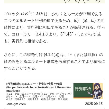
0
0
∗
∗
′
DK'
∈
ブロック
D
K
M
k
は、少なくとも一方が正則である
\in
二つのエルミート行列の積であるため、(d)、(b)、(a) の同
Mk
値性により、実行列に相似であることが保証される。従っ
∗
U^*
A
て、コローラリー 3.4.1.8 より、
U
A
U
（したがって
A
A U
も）実行列に相似である。
さらに、この特徴付け (4.1.4(a)) は、正（または非負）の
値のみをとるエルミート形式を考慮することでより精密に
することができる。
[行列解析4.1]エルミート行列の性質と特徴
(Properties and characterizations of Hermitian
matrices)
4.1.1 定義（エルミート行列）4.1.2 定理（テプリッツ分
解）4.1.3 定理4.1.4 定理4.1.5 定理4.1.6 定理
4.1.7 定理4.1.8 定理4.1.9 定義（正定値・半正定値・
不定値）4.1.10 定理4.1.11 ...
2025.09.15
am-gm.com