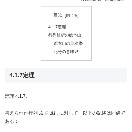
目次
4.1.7定理
行列解析の総本山
総本山の目次📚
記号の意味🔎
4.1.7定理
定理 4.1.7.
A
∈
与えられた行列
A
M
に対して、以下の記述は同値で
n
\in
ある：
M_n