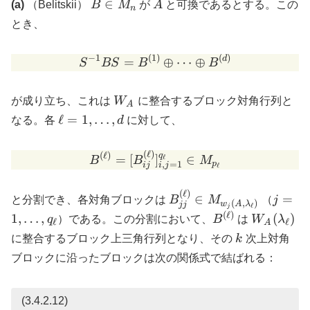
B
A
∈
(a)
（Belitskii）
B
M
が
A
と可換であるとする。この
n
\in
とき、
M_n
−
1
(
1
)
(
)
S^{-1} B S = B^{(1)} \opl
d
=
⊕
⋯
⊕
S
BS
B
B
W_A
が成り立ち、これは
W
に整合するブロック対角行列と
A
\ell =
ℓ
=
1
,
…
,
なる。各
d
に対して、
1,
\ldots,
(
ℓ
)
B^{(\ell)} = [ B^{(\ell)}_
(
ℓ
)
q
=
[
]
∈
ℓ
B
B
M
d
p
,
=
1
ij
i
j
ℓ
(
ℓ
)
B^{(\ell)}_{jj} \in
j = 1,
∈
=
と分割でき、各対角ブロックは
B
M
（
j
(
,
)
w
A
λ
jj
ℓ
j
M_{w_j(A,\lambda_\ell
\ldots
(
ℓ
)
B^{(\ell)}
W_A(\lam
1
,
…
,
(
)
q
）である。この分割において、
B
は
W
λ
ℓ
ℓ
A
q_\ell
k
に整合するブロック上三角行列となり、その
k
次上対角
ブロックに沿ったブロックは次の関係式で結ばれる：
(3.4.2.12)