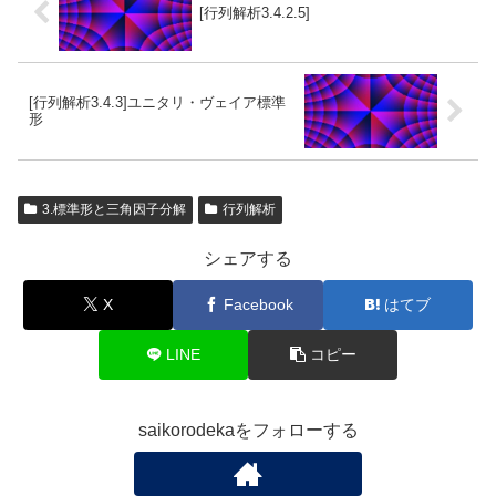
[行列解析3.4.2.5]
[行列解析3.4.3]ユニタリ・ヴェイア標準
形
3.標準形と三角因子分解
行列解析
シェアする
X
Facebook
はてブ
LINE
コピー
saikorodekaをフォローする