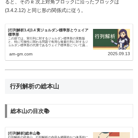
k
ると、その
k
次上対角ブロックに沿ったブロックは
(A,\lambda_\
(3.4.2.12) と同じ形の関係式に従う。
[行列解析3.4]3.4 実ジョルダン標準形とウェイア
標準形
この節では、実行列に対するジョルダン標準形の実数版
と、特に可換性に関わる問題で有用な複素行列に対するジ
ョルダン標準形の代替であるウェイア標準形について議論
します。3.4 この節の目次3.4.13.4.1.53.4.1.7注釈と参考
文献Edu...
2025.09.13
am-gm.com
行列解析の総本山
総本山の目次📚
[行列解析]総本山📚
行列解析の総本山。行列解析の内容を網羅的かつ体系的に