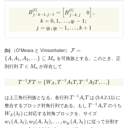
[
]
B^{(\ell)}_{\,j-k-1,\,j-1} 
(
ℓ
)
(
ℓ
)
=
,
0
B
B
−
−
1
,
−
1
−
,
j
k
j
j
k
j
=
0
,
1
,
…
,
−
1
;
k
q
ℓ
=
,
−
1
,
…
,
+
1
j
q
q
k
ℓ
ℓ
\mathcal{F}
=
F
(b)
（O’Meara と Vinsonhaler）
= \{ A, A_1,
{
,
,
,
…
}
⊆
A
A
A
M
を可換族とする。このとき、正
1
2
n
A_2, \ldots
T
∈
則行列
T
M
が存在して
n
\} \subseteq
\in
M_n
M_n
−
1
−
1
−
1
=
{
,
T^{-1} \mathcal{F} T = \
,
,
…
}
F
T
T
W
T
A
T
T
A
T
1
2
A
−
1
T^{-1}
は上三角行列族となる。各行列
T
A
T
は (3.4.2.11) に
i
A_i T
−
1
T^{-1}
W_
整合するブロック対角行列である。もし
T
A
T
のうち
i
A_i T
w_1(A,\lamb
(
)
W
λ
に対応する対角ブロックを、サイズ
ℓ
A
w_2(A,\lamb
(
,
)
,
(
,
)
,
…
,
(
,
)
w
A
λ
w
A
λ
w
A
λ
に従って分割す
1
ℓ
2
ℓ
ℓ
q
ℓ
\ldots, w_{q