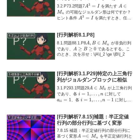
3
A^3
=
A
∈
3.2.P73.2問題7
を満たす
A
I
A
= I
\in
の可能なジョルダン形は何ですか？
M
n
M_n
3
A^3=I
=
ヒント条件
を満たすとき、任意
A
I
\lambda
の固有値
は
\( \lambd...
λ
[行列解析8.1.P8]
8.正および非負行列
A, B
,
∈
8.1.問題88.1.P8
が非負行列
A
B
M
n
\in
A
≥
≥
0
であり、
であるとする。こ
A
B
M_n
\ge
のとき、次を示せ：\|A\|_2 \ge \|B\|_2
B
\ge
0
[行列解析3.1.P29]特定の上三角行
3.標準形と三角因子分解
列がジョルダンブロックに相似
A
∈
3.1.P293.1問題29
が上三角行列
A
M
k
\in
i = 1,
=
1
,
…
,
a_{ii}
であり、各
に対して
i
n
M_k
\ldots,
= 1
=
1
i = 1,
=
1
,
…
,
−
1
、各
に対して
a
i
n
ii
n
\ldots,
\...
n-1
[行列解析7.8.15]補題：半正定値
7.正定値および半正定値行列
行列の部分行列に基づく変形
7.8.15 補題：半正定値行列の部分行列に
A =
=∈
基づく変形
を半正定値行列と
A
M
n