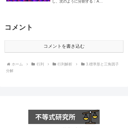
\in
し、次のように分割する：A
=\begin{bmatrix}a_{11} & x^{*} \\x &
M_n
A_{22}\end{bmatr...
コメント
コメントを書き込む
ホーム
行列
行列解析
3.標準形と三角因子
分解