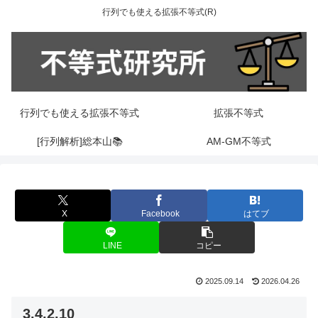
行列でも使える拡張不等式(R)
行列でも使える拡張不等式
拡張不等式
[行列解析]総本山📚
AM-GM不等式
X
Facebook
はてブ
LINE
コピー
2025.09.14
2026.04.26
3.4.2.10