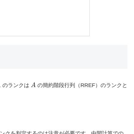
A
A
A
のランクは
A
の簡約階段行列（RREF）のランクと
。
ランクを判定するのは注意が必要です。中間計算での