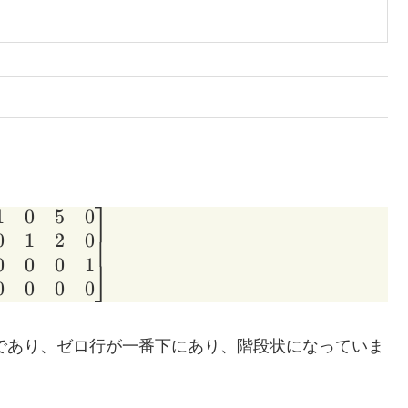
⎤
1
0
5
0
A = \begin{bmatrix} 1 & 0 & 5 & 0 \\ 0 & 
0
1
2
0
0
0
0
1
⎦
0
0
0
0
0 であり、ゼロ行が一番下にあり、階段状になっていま