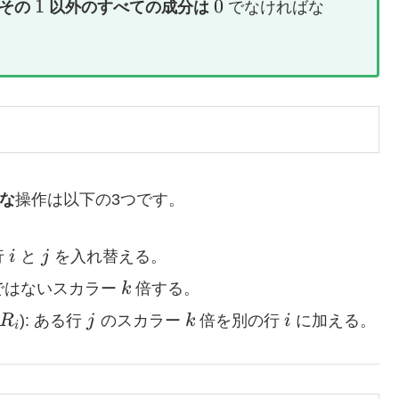
1
0
1
0
その
以外のすべての成分は
でなければな
な
操作は以下の3つです。
i
j
行
i
と
j
を入れ替える。
k
ではないスカラー
k
倍する。
j
k
i
R
): ある行
j
のスカラー
k
倍を別の行
i
に加える。
i