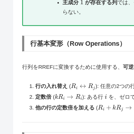
1
1
主成分
が存在する列
では、
らない。
行基本変形（Row Operations）
行列をRREFに変換するために使用する、
可逆
R_i
↔
行の入れ替え
(
R
R
): 任意の2つの
i
j
\leftrightarrow
k
i
→
定数倍
(
k
R
R
): ある行
i
を、ゼロ
i
i
R_j
R_i
R_i
+
→
他の行の定数倍を加える
(
R
k
R
i
j
\to
+
R_i
k
R_j