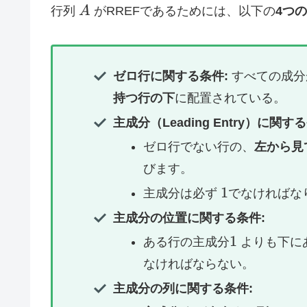
A
行列
A
がRREFであるためには、以下の
4つ
ゼロ行に関する条件:
すべての成
持つ行の下
に配置されている。
主成分（Leading Entry）に関す
ゼロ行でない行の、
左から見
びます。
1
1
主成分は必ず
でなければな
主成分の位置に関する条件:
1
1
ある行の主成分
よりも下に
なければならない。
主成分の列に関する条件: