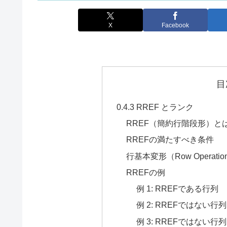
X
Facebook
目
0.4.3 RREF とランク
RREF（簡約行階段形）と
RREFの満たすべき条件
行基本変形（Row Operatio
RREFの例
例 1: RREFである行列
例 2: RREFではない
例 3: RREFではな