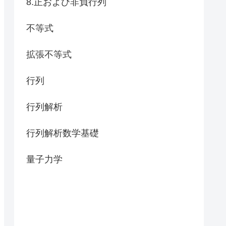
8.正および非負行列
不等式
拡張不等式
行列
行列解析
行列解析数学基礎
量子力学