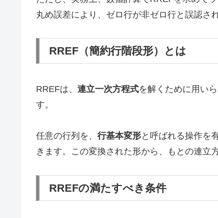
丸め誤差により、ゼロ行が非ゼロ行と誤認さ
RREF（簡約行階段形）とは
RREFは、
連立一次方程式
を解くために用いら
す。
任意の行列を、
行基本変形
と呼ばれる操作を有
きます。この変換された形から、もとの連立
RREFの満たすべき条件