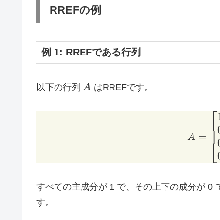
\to
RREFの例
R_i
例 1: RREFである行列
A
以下の行列
A
はRREFです。
⎡
=
A
⎣
すべての主成分が 1 で、その上下の成分が 
す。