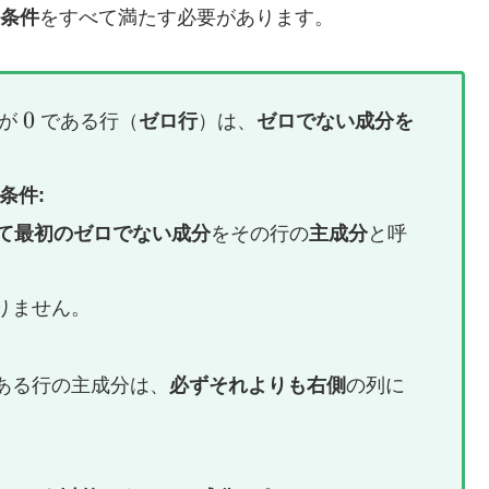
の条件
をすべて満たす必要があります。
0
0
分が
である行（
ゼロ行
）は、
ゼロでない成分を
る条件:
て最初のゼロでない成分
をその行の
主成分
と呼
りません。
ある行の主成分は、
必ずそれよりも右側
の列に