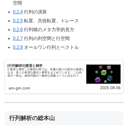
空間
0.2.4
行列の演算
0.2.5
転置、共役転置、トレース
0.2.6
行列積のメタ力学的見方
0.2.7
行列の列空間と行空間
0.2.8
オールワン行列とベクトル
[行列解析0]復習と雑学
0.復習と雑学この最初の章では、本書の残りの部分の基礎と
なる、多くの有用な概念と事実をまとめています。この内
容の一部は、線形代数の一般的な初級コースに含まれてい
ますが、以降の説明では取り上げない追加の有用な項目も
含まれています。読者は、第 ...
2025.08.06
am-gm.com
行列解析の総本山