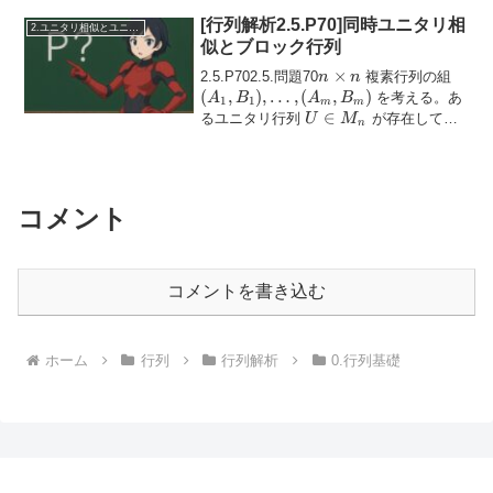
しながら、定理8.5節の...
[行列解析2.5.P70]同時ユニタリ相
2.ユニタリ相似とユニタリ同値
似とブロック行列
n
×
(A_1
2.5.P702.5.問題70
複素行列の組
n
n
\times
B_1)
(
,
)
,
…
,
(
,
)
を考える。あ
A
B
A
B
1
1
m
m
n
\ldot
U
∈
るユニタリ行列
が存在して、
U
M
n
(A_
\in
各
\( j = 1...
B_m
M_n
コメント
コメントを書き込む
ホーム
行列
行列解析
0.行列基礎