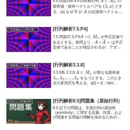
A
∈
4.4.問題254.4.P25対称行列
の
A
M
n
\in
(\lambda,
(
,
)
固有値・固有ベクトルペアを
とす
λ
x
M_n
x)
\overline{x}
A
る。(a) なぜ
が
の左固有ベクトルと
x
A
なるか説明せよ。(...
[行列解析7.5.P4]
7.正定値および半正定値行列
A =
=∈
7.5.問題47.5.P4
が半正定値で
A
M
n
ˉ
\in
A \circ
∘
=
あるとする。前問より、
は半正
A
A
M_n
\bar{A}
定値であることが保証されるが、アダマ
|A|
∣
∣
=
=
ール絶対値行列
についてはどう...
A
=
[行列解析3.3.8]
3.標準形と三角因子分解
A
∈
\la
3.3.8系 3.3.8.
が異なる固有値
A
M
n
\in
\la
,
,
…
,
をもつとする。このとき
λ
λ
λ
1
2
d
M_n
\ldo
次の多項式を考える。q(t) = (t - \lam...
\la
[行列解析8.5]問題集（原始行列）
8.正および非負行列
8.5.以下の問題は、非負行列の原始性
（primitivity）に関する定義、性質、およ
び関連する理論の理解を深めるための演
習である。 既約性（irreducibility）やスペ
クトル半径、冪乗行列の挙動などを確認