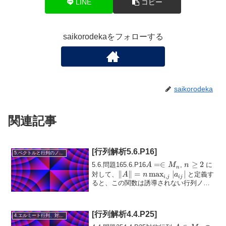
LINE
コピー
saikorodekaをフォローする
saikorodeka
関連記事
[行列解析5.6.P16]
5.ベクトルと行列のノルム
A =
=∈
n
≥
2
5.6.問題165.6.P16
,
に
A
M
n
n
\in
\ge
\lVert A
∥
∥
=
m
a
x
∣
∣
対して、
と定義す
A
n
a
,
i
j
ij
M_n
2
\rVert = n
ると、この関数は誘導されない行列ノル
ム...
\max_{i,j}
|a_{ij}|
[行列解析4.4.P25]
4.エルミート行列、対称行列、合同行列