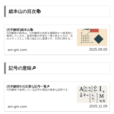
総本山の目次📚
[行列解析]総本山📚
行列解析の総本山。行列解析の内容を網羅的かつ体系的に
整理しています。線形代数の学習を一通り終えた方が、次
のステップとして取り組むのに最適です。行列に関する不
等式を研究するには、行列解析の知識が欠かせません。
2025.08.05
am-gm.com
記号の意味🔎
[行列解析9.0]主要な記号一覧🔎
行列解析で使用している記号や用語の簡単な説明です。
2025.11.09
am-gm.com