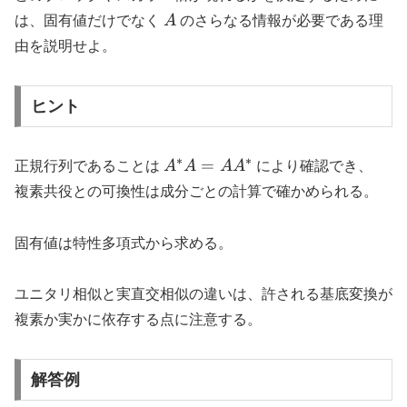
A
は、固有値だけでなく
A
のさらなる情報が必要である理
由を説明せよ。
ヒント
∗
∗
A^*A=AA^*
=
正規行列であることは
A
A
A
A
により確認でき、
複素共役との可換性は成分ごとの計算で確かめられる。
固有値は特性多項式から求める。
ユニタリ相似と実直交相似の違いは、許される基底変換が
複素か実かに依存する点に注意する。
解答例