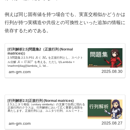
例えば同じ固有値を持つ場合でも、実直交相似かどうかは
行列が持つ実構造や共役との可換性といった追加の情報に
依存するためである。
[行列解析2.5]問題集2（正規行列 (Normal
matrices)）
A
∈
2.5問題集２2.5.P51
A
M
を正規行列とし、スペクト
n
∗
\i
A
=
Λ
ル分解
A
U
U
を考える。ただし
\(\Lambda =
n
=
\mathrm{diag}(\lambda_1, \ld...
M
U
2025.08.30
am-gm.com
_
\
n
L
a
m
b
d
a
[行列解析2.5]正規行列 (Normal matrices)
U
2.5ユニタリ相似（unitary similarity）の文脈で自然に現れる
^
正規行列のクラスは、行列解析において広く重要な役割を
*
果たします。正規行列には、ユニタリ行列、エルミート行
列、反エルミート行列、実直交行列、実対称行列、および
実反対...
2025.08.27
am-gm.com