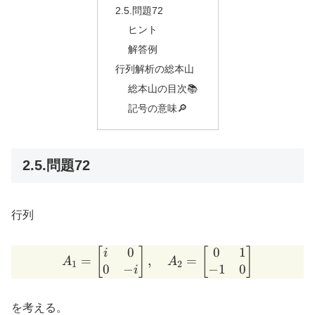
2.5.問題72
ヒント
解答例
行列解析の総本山
総本山の目次📚
記号の意味🔎
2.5.問題72
行列
0
0
1
A_1 = \begin{bmatrix} i &
[
]
[
]
i
=
,
=
A
A
1
2
0
−
−
1
0
i
を考える。