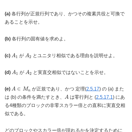
(a)
各行列が正規行列であり、かつその複素共役と可換で
あることを示せ。
(b)
各行列の固有値を求めよ。
A_1
A_2
(c)
A
が
A
とユニタリ相似である理由を説明せよ。
1
2
A_1
A_2
(d)
A
が
A
と実直交相似ではないことを示せ。
1
2
A
∈
(e)
A
M
が正規であり、かつ 定理(
2.5.17
) の (a) また
n
\in
A
は (b) の条件を満たすとき、
A
は零行列と (
2.5.17.1
) にあ
M_n
る4種類のブロックの非零スカラー倍との直和に実直交相
似である。
どのブロックやスカラー倍が現れるかを決定するために