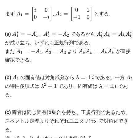
0
0
1
A_1=\begin{bmatrix}
A_2=\begin{bmatrix}0&1\\-1
[
]
[
]
i
=
=
まず
A
,
A
とする。
1
2
0
−
−
1
0
i&0\\0&-
i
i\end{bmatrix}
∗
∗
∗
∗
A_1^*=-
A_2^*=-
A_k^*A_k=A_k
=
−
=
−
=
(a)
A
A
、
A
A
であるから
A
A
A
A
1
2
1
2
k
k
k
k
A_1
A_2
が成り立ち、いずれも正規行列である。
\overline{A_1}=-
\overline{A_2}=A_2
\overline{A_k}A_k=A
=
−
=
=
また
A
A
,
A
A
より
A
A
A
A
が直接
1
1
2
2
k
k
k
k
A_1
確認できる。
A_1
\lambda=\pm
A_2
=
±
(b)
A
の固有値は対角成分から
λ
i
である。一方
A
1
2
i
2
\lambda^2+1
\lambda=\pm
+
1
=
±
の特性多項式は
λ
であり、固有値は
λ
i
であ
i
る。
(c)
両者は同じ固有値集合を持ち、正規行列であるため、
スペクトル定理よりそれぞれユニタリ行列で対角化でき
る。
A_1
A_2