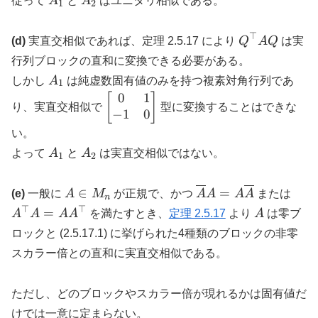
従って
A
と
A
はユニタリ相似である。
1
2
⊤
Q^{\top}AQ
(d)
実直交相似であれば、定理 2.5.17 により
Q
A
Q
は実
行列ブロックの直和に変換できる必要がある。
A_1
しかし
A
は純虚数固有値のみを持つ複素対角行列であ
1
0
1
\begin{bmatrix}0&1\\-1&0\end{b
[
]
り、実直交相似で
型に変換することはできな
−
1
0
い。
A_1
A_2
よって
A
と
A
は実直交相似ではない。
1
2
A\in
\overline{A}A=A\o
A^{
∈
=
(e)
一般に
A
M
が正規で、かつ
A
A
A
A
または
n
M_n
⊤
⊤
A
=
A
A
A
A
を満たすとき、
定理 2.5.17
より
A
は零ブ
ロックと (2.5.17.1) に挙げられた4種類のブロックの非零
スカラー倍との直和に実直交相似である。
ただし、どのブロックやスカラー倍が現れるかは固有値だ
けでは一意に定まらない。