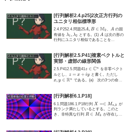
[行列解析2.4.p25]2次正方行列の
2.ユニタリ相似とユニタリ同値
ユニタリ相似標準形
M
A, B \in
,
∈
A
2.4.P252.4.問題25
、
の固
A
B
A
2
\mathbb{M}_2
\lambda_1,
,
A
有値を
とする。(1)
は次の形の
λ
λ
A
1
2
\lambda_2
行列にユニタリ相似であることを...
[行列解析2.5.P41]複素ベクトルと
2.ユニタリ相似とユニタリ同値
実部・虚部の線形関係
C
z \in
∈
n
2.5.P412.5.問題41
を非零ベクト
z
\mathbb{C}^n
z
=
+
x, y \i
ルとし、
と書く。ただし
z
x
i
y
R
=
\mat
,
∈
n
である。(a) 次の3つの命題
x
y
x
が同...
+
iy
[行列解析6.1.P18]
6.固有値の位置と摂動
X = \in
=∈
6.1.問題186.1.P18行列
が
X
M
,
n
k
M_{n,k}
列ランク満たしているとする。このと
R
∈
き、非特異な行列
が存在し、
R
M
k
\in
Y
===
行列
が次の性質を持つこ
Y
XR
M_k
=
とを示す：k 個の...
=