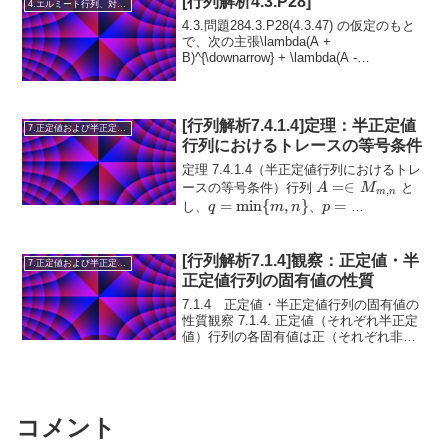
[行列解析4.3.P28]
4.エルミート行列、対称行列、合同行列
=
4.3.問題284.3.P28(4.3.47) の仮定のもと
XR
で、次の主張\lambda(A +
B)^{\downarrow} + \lambda(A -
B)^{\downarrow} \succeq 2\lambda(A)が、
ファンの不...
[行列解析7.4.1.4]定理：半正定値
7.正定値および半正定値行列
行列におけるトレースの等号条件
定理 7.4.1.4（半正定値行列におけるトレ
A = \in
=∈
ースの等号条件）行列
と
A
M
,
m
n
M_{m,n}
q =
=
m
i
n
{
,
}
p =
=
し、
、
q
m
n
p
\min\
\max\
m
a
x
{
,
}
、
\( \alpha = \{1...
m
n
{m,
{m,
n\}
n\}
[行列解析7.1.4]観察：正定値・半
7.正定値および半正定値行列
正定値行列の固有値の性質
7.1.4 正定値・半正定値行列の固有値の
性質観察 7.1.4. 正定値（それぞれ半正定
値）行列の各固有値は正（それぞれ非
A
負）の実数である。証明半正定値行列
A
(\lambda,
(
,
)
の固有値・固有ベクトルの組を
...
λ
x
x)
コメント