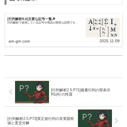
[行列解析9.0]主要な記号一覧🔎
行列解析で使用している記号や用語の簡単な説明です。
2025.11.09
am-gm.com
[行列解析2.5.P71]複素行列の実表示
R1(A) の性質
[行列解析2.5.P73]実正規行列の非実固有
値と直交分解