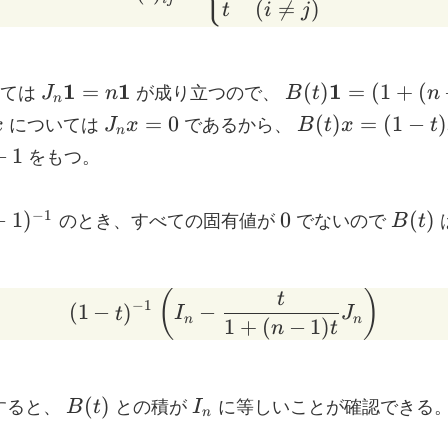
(

=
)
t
i
j
J_n\mathbf{1}=n\mathbf{1}
B(t)\mathbf{1}
1
1
1
=
(
)
=
(
1
+
(
しては
J
n
が成り立つので、
B
t
n
n
(1+(n-
x
J_n
B(t)x=
=
0
(
)
=
(
1
−
)
x
については
J
x
であるから、
B
t
x
t
n
1)t)\mathbf{1}
x=0
(1-t)x
−
1
をもつ。
0
B(t)
−
1
−
1
)
0
(
)
のとき、すべての固有値が
でないので
B
t
(
)
(1-t)^{-1}\left(I_n-\f
t
−
1
(
1
−
)
−
t
I
J
n
n
1
+
(
−
1
)
n
t
B(t)
I_n
(
)
すると、
B
t
との積が
I
に等しいことが確認できる
n