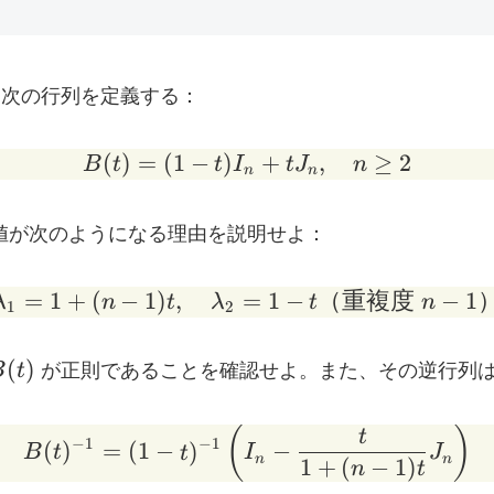
、次の行列を定義する：
(
)
=
(
1
−
)
B(t) = (1 - t) I_n + t 
+
,
≥
2
B
t
t
I
t
J
n
n
n
値が次のようになる理由を説明せよ：
=
1
+
(
−
1
)
,
=
\lambda_1 = 1 + (n-1
1
−
（重複度
−
1
λ
n
t
λ
t
n
1
2
(t)
(
)
B
t
が正則であることを確認せよ。また、その逆行列
(
)
B(t)^{-1} = (1 - t)^{-1
t
−
1
−
1
(
)
=
(
1
−
)
−
B
t
t
I
J
n
n
1
+
(
−
1
)
n
t