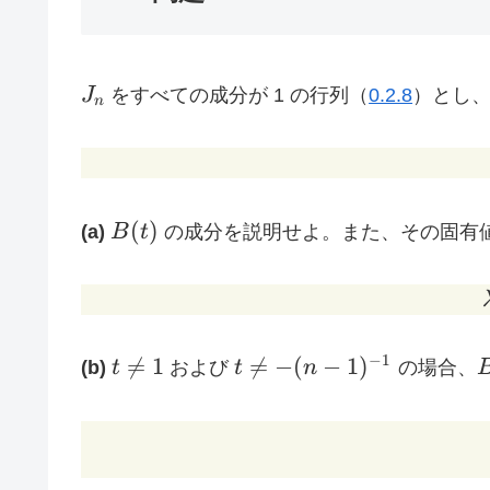
J_n
J
をすべての成分が 1 の行列（
0.2.8
）とし
n
B(t)
(
)
(a)
B
t
の成分を説明せよ。また、その固有
t
t \neq
B
−
1

=
1

=
−
(
−
1
)
(b)
t
および
t
n
の場合、
\neq
-(n-
1
1)^{-1}