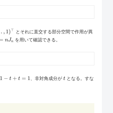
dots,1)^{\top}
⊤
…
,
1
)
とそれに直交する部分空間で作用が異
^2
=
n
J
を用いて確認できる。
n
n
1-
t
1
−
+
=
1
t
t
、非対角成分が
t
となる。すな
t+t=1
} 1 & (i=j),\\ t & (i\ne j) \end{cases}