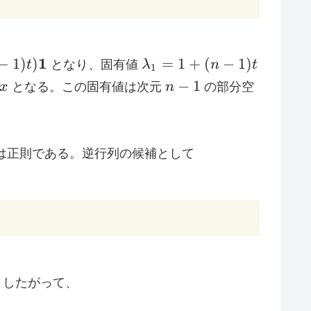
=
\lambda_1=1+
1
−
1
)
)
=
1
+
(
−
1
)
t
となり、固有値
λ
n
t
1
(n-1)t
n-
−
1
x
となる。この固有値は次元
n
の部分空
1
は正則である。逆行列の候補として
rac{t}{1+(n-1)t}J_n\right)
。したがって、