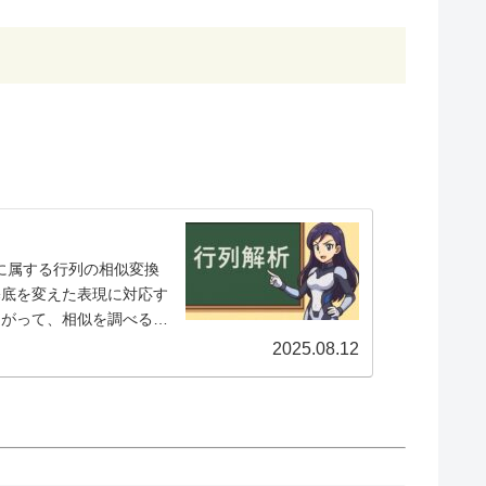
eft(I_n-\frac{t}{1+(n-1)t}J_n\right)
に属する行列の相似変換
底を変えた表現に対応す
たがって、相似を調べるこ
質や、その線形...
2025.08.12