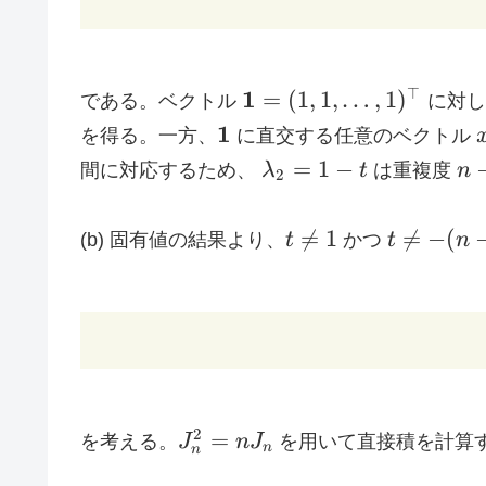
\mathbf{1}=
⊤
1
=
(
1
,
1
,
…
,
1
)
である。ベクトル
に対
(1,1,\dots,1)^{\top}
\mathbf{1}
1
を得る。一方、
に直交する任意のベクトル
\lambda_2=1-
n-
=
1
−
間に対応するため、
λ
t
は重複度
n
2
t
1
t\neq
t\neq -

=
1

=
−
(
(b) 固有値の結果より、
t
かつ
t
n
1
(n-
1)^{-1}
J_n^2=nJ_n
2
=
を考える。
J
n
J
を用いて直接積を計算
n
n