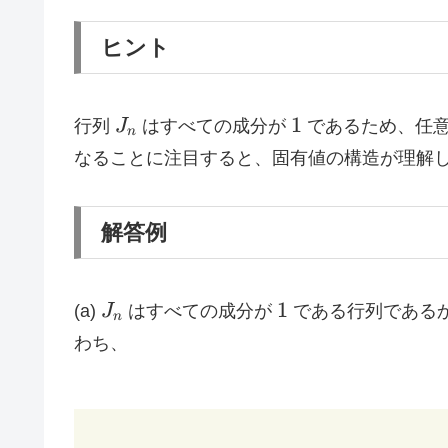
ヒント
J_n
1
1
行列
J
はすべての成分が
であるため、任意
n
なることに注目すると、固有値の構造が理解
解答例
J_n
1
1
(a)
J
はすべての成分が
である行列である
n
わち、