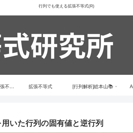
行列でも使える拡張不等式(R)
行列でも使える拡張不等式
拡張不等式
[行列解析]総本山📚
行列を用いた行列の固有値と逆行列