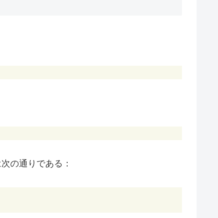
J_n, \quad n \ge 2
)t, \quad \lambda_2 = 1 - t \text{（重複度 } n
）
は次の通りである：
} \left( I_n - \frac{t}{1 + (n-1)t} J_n \right)