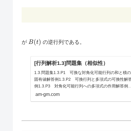
B(t)
(
)
が
B
t
の逆行列である。
[行列解析1.3]問題集（相似性）
1.3.問題集1.3.P1 可換な対角化可能行列の和と積の
固有値解答例1.3.P2 可換行列と多項式の可換性解
例1.3.P3 対角化可能行列への多項式の作用解答例
1.3.P4 可換行列と多項式表示の定理解答例1.3.P
am-gm.com
可換だが同時対角...