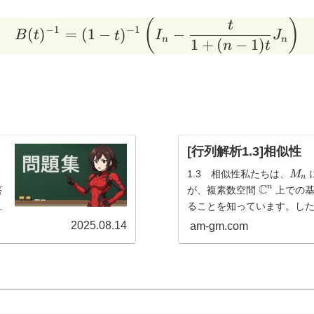
(
)
B(t)^{-1}=(1-t)^{-1}\l
t
−
1
−
1
(
)
=
(
1
−
)
−
B
t
t
I
J
n
n
1
+
(
−
1
)
n
t
[行列解析1.3]相似性
M
1.3 相似性私たちは、
M
n
_
\
C
n
答
が、複素数空間
上での基
n
m
ることを知っています。し
a
5
とは、ある線形変換に固有の性
2025.08.14
am-gm.com
t
h
b
b
{
C