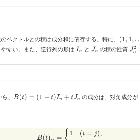
(1,1,\
(
1
,
1
,
のベクトルとの積は成分和に依存する。特に、
I_n
J_n
J_n
2
しやすい。また、逆行列の形は
I
と
J
の積の性質
J
n
n
n
= 
J_n
B(t)=(1-
(
)
=
(
1
−
)
+
から、
B
t
t
I
t
J
の成分は、対角成分が
n
n
t)I_n+tJ_n
B(t)_{ij}= \begin{cases
{
1
(
=
)
,
i
j
(
)
=
B
t
ij