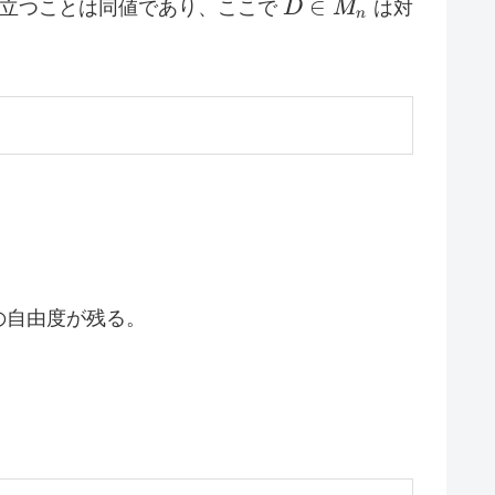
D
∈
立つことは同値であり、ここで
D
M
は対
n
\in
M_n
の自由度が残る。