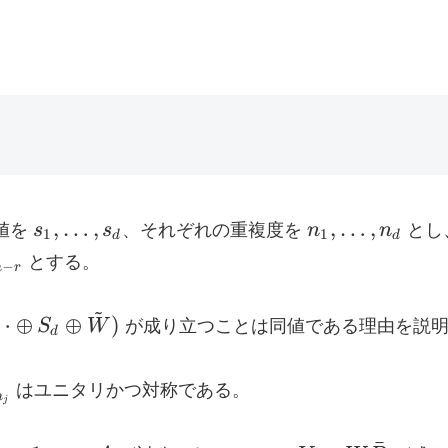
s_1,
n_1,
,
…
,
,
…
,
異値を
s
s
、それぞれの重複度を
n
n
とし
1
1
d
d
\ldots,
\ldots,
とする。
−
n
r
s_d
n_d
~
⋯
⊕
⊕
)
S
W
が成り立つことは同値である理由を説
d
はユニタリかつ対称である。
n
j
}