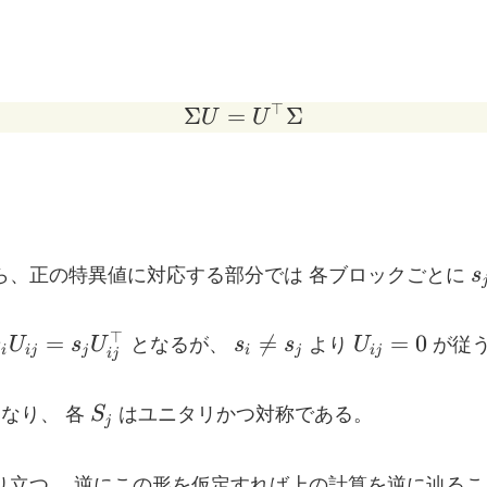
⊤
Σ
=
\Sigma U = U^{\top} 
Σ
U
U
s
ら、正の特異値に対応する部分では 各ブロックごとに
s
s
U
s_i U_{ij} =
s_i
U_{ij}=0
⊤
=

=
=
0
s
U
s
U
となるが、
s
s
より
U
が従
i
ij
j
i
j
ij
ij
_j
\ne
U_{ij}^{\top}
s_j
S_j
なり、 各
S
はユニタリかつ対称である。
j
り立つ。 逆にこの形を仮定すれば上の計算を逆に辿る