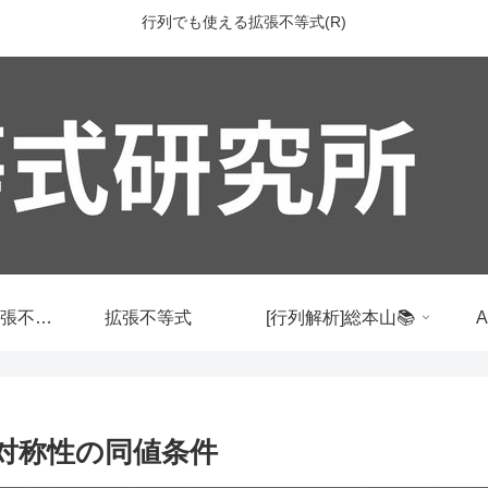
行列でも使える拡張不等式(R)
行列でも使える拡張不等式
拡張不等式
[行列解析]総本山📚
解と対称性の同値条件