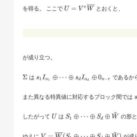
U = V^*
∗
=
を得る。 ここで
U
V
W
とおくと、
\overline{W}
が成り立つ。
\Sigma
s_1
Σ
⊕
⋯
⊕
⊕
0
は
s
I
s
I
であるか
1
−
n
d
n
n
r
1
d
I_{n_1}
\oplus
また異なる特異値に対応するブロック間では
\cdots
s
\oplus
~
U
S_1
s_d
⊕
⋯
⊕
⊕
したがって
U
は
S
S
W
の形と
1
d
\oplus
I_{n_d}
\cdots
\oplus
~
V =
=
(
⊕
⋯
⊕
⊕
)
ゆえに
V
W
S
S
W
が成