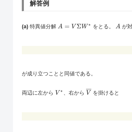
解答例
A = V
A
∗
=
Σ
(a)
特異値分解
A
V
W
をとる。
A
が対
\Sigma
W^*
が成り立つことと同値である。
V^*
\overline{V}
∗
両辺に左から
V
、右から
V
を掛けると