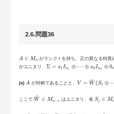
2.6.問題36
A
∈
A
M
がランク r を持ち、正の異なる特
n
\in
\Sigma
Σ
=
⊕
⋯
⊕
⊕
0
がユニタリ、
s
I
s
I
1
n
d
n
1
d
M_n
= s_1
I_{n_1}
ˉ
A
V =
=
(
⊕
(a)
A
が対称であることと、
V
W
S
1
\oplus
\bar
\cdots
W
~
\tilde
S_j \in
\oplus
∈
∈
ここで
W
M
はユニタリ、各
S
M
−
(S_1
n
r
j
W \in
M_{n_j
s_d
\oplus
M_{n-
I_{n_d}