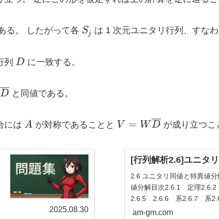
S_j
ある。 したがって各
S
は 1 次元ユニタリ行列、すなわ
j
D
行列
D
に一致する。
D
と同値である。
ine{D}
A
V = W
=
合には
A
が対称であることと
V
W
D
が成り立つこ
\overline{D}
[行列解析2.6]ユニ
2.6 ユニタリ同値と特異値分
値分解目次2.6.1 定理2.6.2
2.6.5 2.6.6 系2.6.7
A
n
2025.08.30
ョンある行列
が、
次元複
A
n
am-gm.com