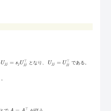
\Sigma
_j U_{jj} =
U_{jj} =
⊤
⊤
=
=
U
s
U
となり、
U
U
である。
j
jj
j
jj
jj
jj
_j
U_{jj}^{\top}
_{jj}^{\top}
う。
A =
⊤
=
ことで
A
A
が従う。