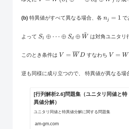
1
\oplus
d
0_{n-r}
\overline{W}
S_d
(S_1 \oplus
n_j
\oplus
=
1
(b)
特異値がすべて異なる場合、各
n
で
\cdots \oplus
j
=
\tilde
S_d \oplus
1
W
~
S_1
\tilde W)
⊕
⋯
⊕
⊕
よって
S
S
W
は対角ユニタリ
1
d
\oplus
\cdots
V =
V = W
=
=
このとき条件は
V
W
D
すなわち
V
W
\oplus
\overline{W}
\overl
S_d
D
\oplus
逆も同様に成り立つので、 特異値が異なる場
\tilde
W
[行列解析2.6]問題集（ユニタリ同値と特
異値分解）
ユニタリ同値と特異値分解に関する問題集
am-gm.com