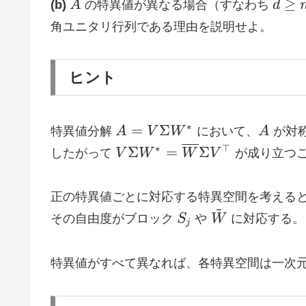
A
d
\cdots
≥
(b)
A
の特異値が異なる場合（すなわち
d
r}
\oplus
\ge
\oplus
角ユニタリ行列である理由を説明せよ。
0_{n-r}
n-1
S_d
\oplus
\tilde
ヒント
W)
A = V
A
∗
=
Σ
特異値分解
A
V
W
において、
A
が対
\Sigma
V \Sigma
∗
⊤
Σ
=
Σ
したがって
V
W
W
V
が成り立つ
W^*
W^* =
\overline{W}
正の特異値ごとに対応する特異空間を考える
\Sigma
~
S_j
\tilde
その自由度がブロック
S
や
W
に対応する。
V^{\top}
j
W
特異値がすべて異なれば、各特異空間は一次