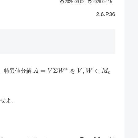
2025.09.02
2026.02.15
2.6.P36
A = V
V,
∗
=
Σ
,
∈
、特異値分解
A
V
W
を
V
W
M
n
\Sigma
W
W^*
\in
M_n
明せよ。