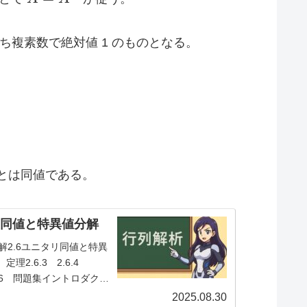
A^{\top}
ち複素数で絶対値 1 のものとなる。
とは同値である。
タリ同値と特異値分解
解2.6ユニタリ同値と特異
 定理2.6.3 2.6.4
 系2.6 問題集イントロダクシ
素...
2025.08.30