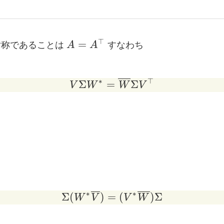
A =
⊤
=
称であることは
A
A
すなわち
A^{\top}
∗
⊤
Σ
=
V \Sigma W^* = \over
Σ
V
W
W
V
∗
∗
Σ
(
)
=
\Sigma (W^* \overlin
(
)
Σ
W
V
V
W