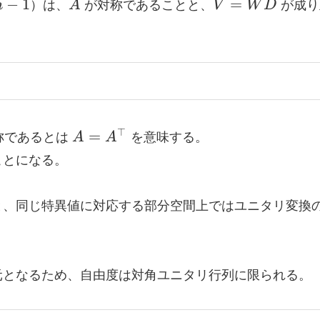
ˉ
A
V =
−
1
=
n
）は、
A
が対称であることと、
V
W
D
が成り
W
\bar
D
A =
⊤
=
称であるとは
A
A
を意味する。
A^{\top}
ことになる。
と、同じ特異値に対応する部分空間上ではユニタリ変換
元となるため、自由度は対角ユニタリ行列に限られる。