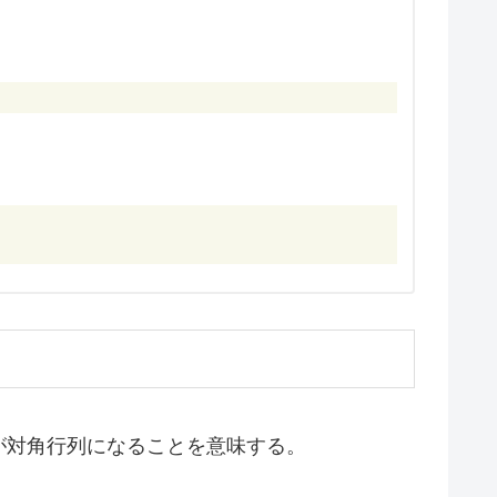
rix} \Sigma_q & 0 \end{bmatrix} \in M_{m,n
ix} \Sigma_q \\ 0 \end{bmatrix} \in M_{m,n
が対角行列になることを意味する。