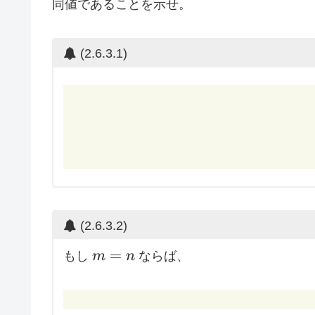
同値であることを示せ。
\Delta
M_{m,n}
Y^*
(2.6.3.1)
(2.6.3.2)
m
=
もし
m
n
ならば、
=
n