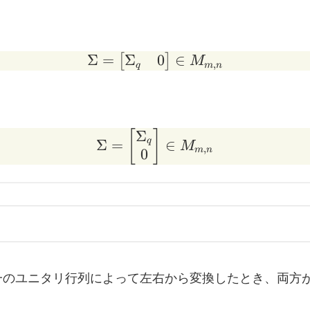
Σ
0
Σ
=
\Sigma = \begin{bmat
∈
[
]
M
,
q
m
n
Σ
[
]
\Sigma = \begin{bmatr
q
Σ
=
∈
M
,
m
n
0
一のユニタリ行列によって左右から変換したとき、両方