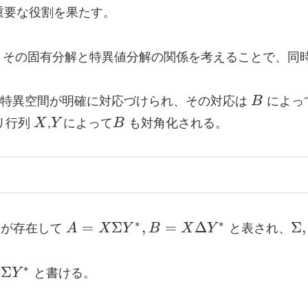
重要な役割を果たす。
、その固有分解と特異値分解の関係を考えることで、同
B
特異空間が明確に対応づけられ、その対応は
B
によっ
X
Y
B
リ行列
X
,
Y
によって
B
も対角化される。
A = X
\S
∗
∗
=
Σ
,
=
Δ
Σ
,
が存在して
A
X
Y
B
X
Y
と表され、
\Sigma
\D
Y^*, B
\i
∗
Σ
Y
と書ける。
= X
M
\Delta