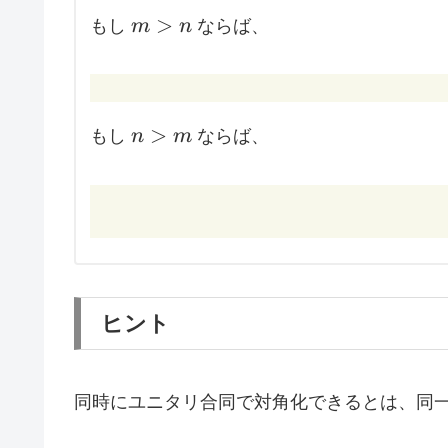
m
>
もし
m
n
ならば、
\gt
n
n
>
もし
n
m
ならば、
\gt
m
ヒント
同時にユニタリ合同で対角化できるとは、同