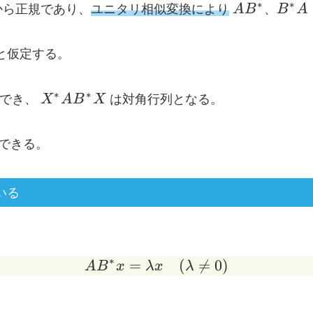
AB^*
B^*
∗
∗
Y^*
から正規であり、
ユニタリ相似変換により
A
B
、
B
A
と仮定する。
X^*
∗
∗
化でき、
X
A
B
X
は対角行列となる。
AB^*
X
できる。
いる
∗
=
AB^*x=\lambda x \qua
(

=
0
)
A
B
x
λ
x
λ