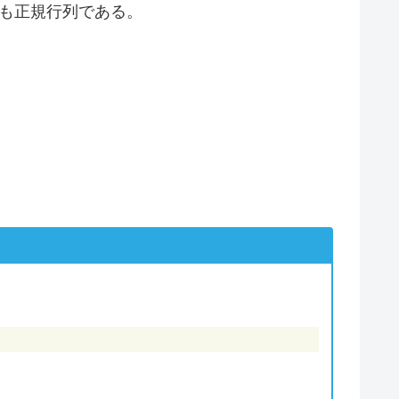
A
も正規行列である。
d (\lambda \ne 0 )