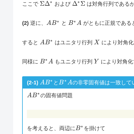
\Sigma
\Delta^*
∗
∗
Σ
Δ
Δ
Σ
ここで
および
は対角行列である
\Delta^*
\Sigma
\Delta^*
\Sigma
X^*
Y^*
AB^*
B^*A
∗
∗
(2)
逆に、
A
B
と
B
A
がともに正規である
AB^*
X
∗
すると
A
B
はユニタリ行列
X
により対角
B^*A
Y
∗
同様に
B
A
もユニタリ行列
Y
により対角化
AB^*
B^*A
∗
∗
(2-1)
A
B
と
B
A
の非零固有値は一致して
AB^*
∗
A
B
の固有値問題
B^*
∗
を考えると、両辺に
B
を掛けて