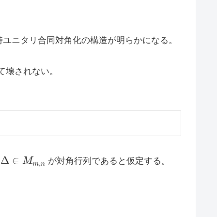
時ユニタリ合同対角化の構造が明らかになる。
て壊されない。
igma,
Δ
∈
M
が対角行列であると仮定する。
,
m
n
elta
n
_{m,n}