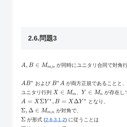
2.6.問題3
A, B \in
,
∈
A
B
M
が同時にユニタリ合同で対角
,
m
n
M_{m,n}
AB^*
B^*A
∗
∗
A
B
および
B
A
が両方正規であることと
X
Y
∈
∈
ユニタリ行列
X
M
、
Y
M
が存在し
m
n
\in
\in
A = X
∗
∗
=
Σ
,
=
Δ
A
X
Y
B
X
Y
となり、
M_m
M_n
\Sigma
\Sigma,
Σ
,
Δ
∈
M
が対角で、
,
m
n
Y^*, B
\Delta
\Sigma
Σ
が形式 (
2.6.3.1,2
) に従うことは
= X
\in