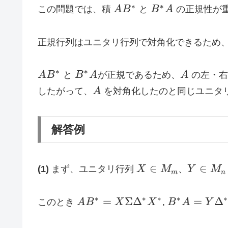
AB^*
B^*A
∗
∗
この問題では、積
A
B
と
B
A
の正規性が
正規行列はユニタリ行列で対角化できるため
AB^*
B^*A
A
∗
∗
A
B
と
B
A
が正規であるため、
A
の左・右
A
したがって、
A
を対角化したのと同じユニタ
解答例
X
Y
∈
∈
(1)
まず、ユニタリ行列
X
M
、
Y
M
m
n
\in
\in
M_m
M_n
AB^* =
B^*A =
∗
∗
∗
∗
∗
=
Σ
Δ
=
Δ
このとき
A
B
X
X
,
B
A
Y
X
Y
\Sigma
\Delta^*