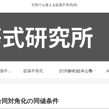
行列でも使える拡張不等式(R)
行列でも使える拡張不等式
拡張不等式
[行列解析]総本山📚
リ合同対角化の同値条件