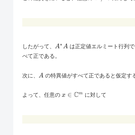
0
\neq
0
A^{*}A
∗
したがって、
A
A
は正定値エルミート行列で
べて正である。
A
次に、
A
の特異値がすべて正であると仮定す
x \in
C
∈
m
よって、任意の
x
に対して
\mathbb{C}^{m}