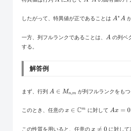
A^{*
∗
したがって、特異値が正であることは
A
A
が
A
一方、列フルランクであることは、
A
の列ベ
する。
解答例
A \in
∈
まず、行列
A
M
が列フルランクをも
,
n
m
M_{n,m}
x \in
C
A
∈
=
0
m
このとき、任意の
x
に対して
A
x
\mathbb{C}^{m}
x
=
x

=
0
この性質を用いると、任意の
x
に対して