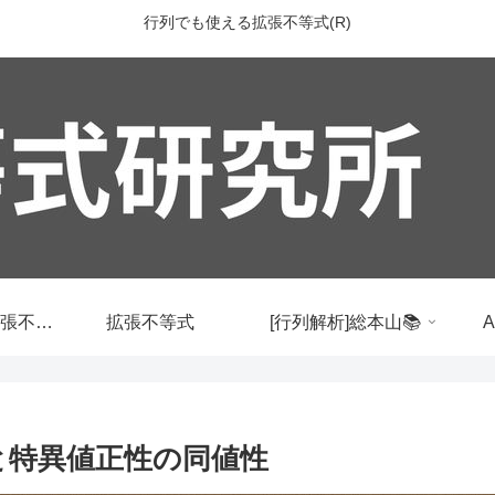
行列でも使える拡張不等式(R)
行列でも使える拡張不等式
拡張不等式
[行列解析]総本山📚
ンクと特異値正性の同値性