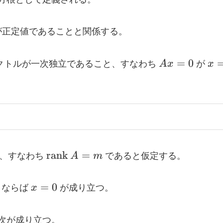
}A
正定値であることと関係する。
A
x
=
0
クトルが一次独立であること、すなわち
A
x
が
x
x
=
=
0
0
\operatorname{rank}
rank
=
つ、すなわち
A
m
であると仮定する。
A = m
x
=
0
ならば
x
が成り立つ。
=
0
次が成り立つ。