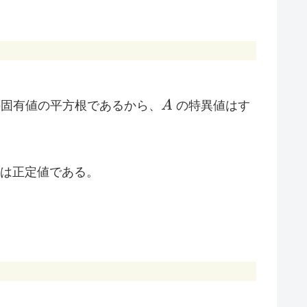
A x \|^{2} > 0
A
A
固有値の平方根であるから、
A
の特異値はす
*}A
は正定値である。