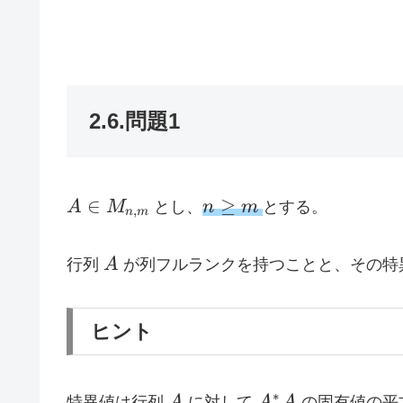
2.6.問題1
A \in
n
∈
≥
A
M
とし、
n
m
とする。
,
n
m
M_{n,m}
\ge
m
A
行列
A
が列フルランクを持つことと、その特
ヒント
A
A^{*}A
∗
特異値は行列
A
に対して
A
A
の固有値の平