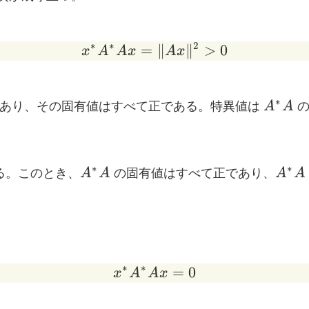
∗
∗
2
=
x^{*} A^{*} A x = \| 
∥
∥
>
0
x
A
A
x
A
x
A^{*}
∗
あり、その固有値はすべて正である。特異値は
A
A
の
A^{*}A
A^{
∗
∗
る。このとき、
A
A
の固有値はすべて正であり、
A
A
∗
∗
x^{*} A^{*} A x = 0
=
0
x
A
A
x