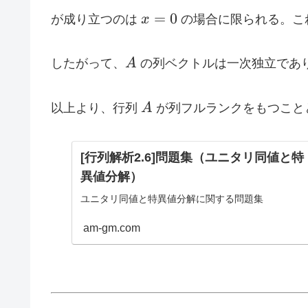
x
=
0
が成り立つのは
x
の場合に限られる。こ
=
0
A
したがって、
A
の列ベクトルは一次独立であ
A
以上より、行列
A
が列フルランクをもつこと
[行列解析2.6]問題集（ユニタリ同値と特
異値分解）
ユニタリ同値と特異値分解に関する問題集
am-gm.com