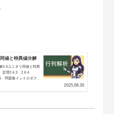
。
タリ同値と特異値分解
解2.6ユニタリ同値と特異
 定理2.6.3 2.6.4
 系2.6 問題集イントロダクシ
素...
2025.08.30