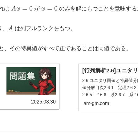
A
x
=
0
=
0
れは
A
x
が
x
のみを解にもつことを意味する
x
=
=
0
A
り、
A
は列フルランクをもつ。
0
と、その特異値がすべて正であることは同値である。
[行列解析2.6]ユニ
2.6 ユニタリ同値と特異値分
値分解目次2.6.1 定理2.6.2
2.6.5 2.6.6 系2.6.7
A
n
2025.08.30
ョンある行列
が、
次元複
A
n
am-gm.com