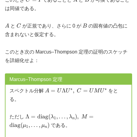
=
は同値である。
I
A
C
B
A
と
C
が正規であり、さらに 0 が
B
の固有値の凸包に
含まれないと仮定する。
このとき次の Marcus–Thompson 定理の証明のスケッチ
を詳細化せよ：
Marcus–Thompson 定理
∗
∗
A = U
=
Λ
,
=
スペクトル分解
A
U
U
C
U
M
U
をと
\Lambda
る。
U^*, \ C
= U M
\Lambda =
Λ
=
diag
(
,
…
,
)
,
=
ただし
λ
λ
M
U^*
1
n
\mathrm{diag}
diag
(
,
…
,
)
μ
μ
である。
1
n
(\lambda_1,
\ldots,