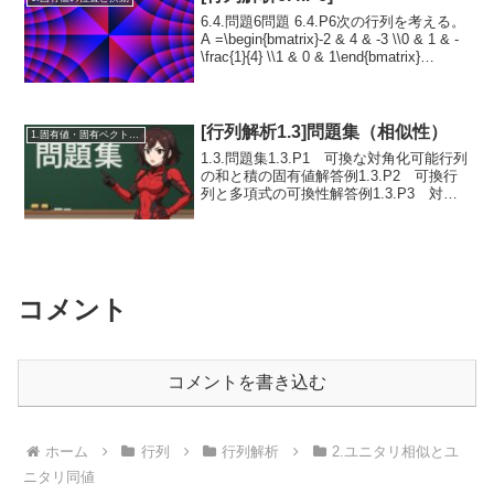
6.4.問題6問題 6.4.P6次の行列を考える。
A =\begin{bmatrix}-2 & 4 & -3 \\0 & 1 & -
\frac{1}{4} \\1 & 0 & 1\end{bmatrix}
(6.4.12)\bigcup_{i...
[行列解析1.3]問題集（相似性）
1.固有値・固有ベクトル・相似
1.3.問題集1.3.P1 可換な対角化可能行列
の和と積の固有値解答例1.3.P2 可換行
列と多項式の可換性解答例1.3.P3 対角
化可能行列への多項式の作用解答例
1.3.P4 可換行列と多項式表示の定理解
答例1.3.P5 可換だが同時対角...
コメント
コメントを書き込む
ホーム
行列
行列解析
2.ユニタリ相似とユ
ニタリ同値