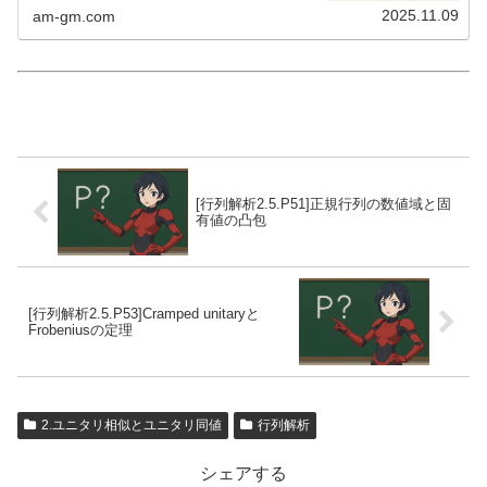
2025.11.09
am-gm.com
[行列解析2.5.P51]正規行列の数値域と固
有値の凸包
[行列解析2.5.P53]Cramped unitaryと
Frobeniusの定理
2.ユニタリ相似とユニタリ同値
行列解析
シェアする