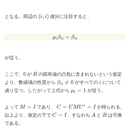
(i,i)
(
,
)
となる。両辺の
i
i
成分に注目すると、
\mu_i \beta_{ii} = \beta_
=
μ
β
β
i
ii
ii
が従う。
B
ここで、0 が
B
の固有値の凸包に含まれないという仮定
\beta_{ii}
i

=
0
より、数値域の性質から
β
がすべての
i
について
ii
\neq 0
\mu_i
=
1
成り立つ。したがって上式から
μ
が従う。
i
= 1
∗
M
C =
=
=
=
よって
M
I
であり、
C
U
M
U
I
が得られる。
=
U
C
A
B
=
以上より、仮定の下で
C
I
、すなわち
A
と
B
は可換
I
M
=
である。
U^*
I