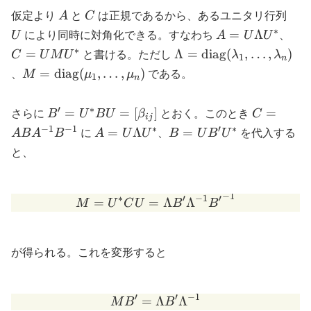
I
A
C
U
仮定より
A
と
C
は正規であるから、あるユニタリ行列
∗
A = U
C 
=
Λ
U
により同時に対角化できる。すなわち
A
U
U
、
\Lambda
U
∗
\Lambda = \mathrm{
=
Λ
=
diag
(
,
…
,
)
C
U
M
U
と書ける。ただし
λ
λ
1
n
U^*
M
(\lambda_1,\ldots,\la
M = \mathrm{diag}
=
diag
(
,
…
,
)
、
M
μ
μ
である。
1
n
U^
(\mu_1,\ldots,\mu_n)
′
∗
B' = U^* B
C =
=
=
[
]
=
さらに
B
U
B
U
β
とおく。このとき
C
ij
U =
ABA^{-1}
−
1
−
1
∗
′
∗
A =
B =
=
Λ
=
A
B
A
B
に
A
U
U
、
B
U
B
U
を代入する
[\beta_{ij}]
U\Lambda
U
と、
U^*
B'
U^*
−
1
∗
′
−
1
′
M = U^* C U = \Lambda 
=
=
Λ
Λ
M
U
C
U
B
B
が得られる。これを変形すると
′
′
−
1
=
M B' = \Lambda B' \Lam
Λ
Λ
M
B
B