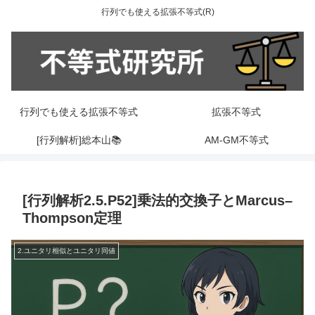
行列でも使える拡張不等式(R)
行列でも使える拡張不等式
拡張不等式
[行列解析]総本山📚
AM-GM不等式
[行列解析2.5.P52]乗法的交換子とMarcus–
Thompson定理
2.ユニタリ相似とユニタリ同値