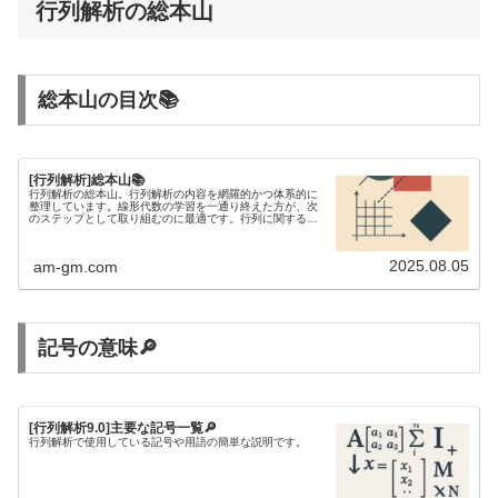
行列解析の総本山
総本山の目次📚
[行列解析]総本山📚
行列解析の総本山。行列解析の内容を網羅的かつ体系的に
整理しています。線形代数の学習を一通り終えた方が、次
のステップとして取り組むのに最適です。行列に関する不
等式を研究するには、行列解析の知識が欠かせません。
2025.08.05
am-gm.com
記号の意味🔎
[行列解析9.0]主要な記号一覧🔎
行列解析で使用している記号や用語の簡単な説明です。