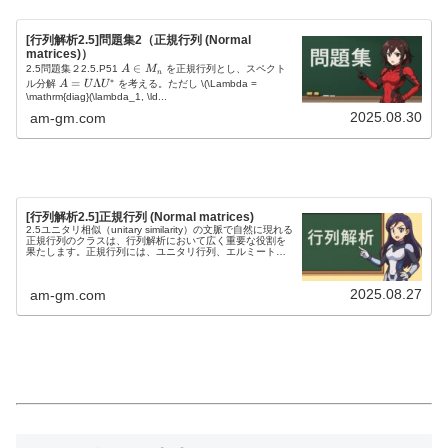
= I
[行列解析2.5]問題集2（正規行列 (Normal
matrices)）
A
∈
2.5問題集２2.5.P51
A
M
を正規行列とし、スペクト
n
∗
\i
A
=
Λ
ル分解
A
U
U
を考える。ただし
\(\Lambda =
n
=
\mathrm{diag}(\lambda_1, \ld...
M
U
2025.08.30
am-gm.com
_
\
n
L
a
m
b
d
a
[行列解析2.5]正規行列 (Normal matrices)
U
2.5ユニタリ相似（unitary similarity）の文脈で自然に現れる
^
正規行列のクラスは、行列解析において広く重要な役割を
*
果たします。正規行列には、ユニタリ行列、エルミート行
列、反エルミート行列、実直交行列、実対称行列、および
実反対...
2025.08.27
am-gm.com