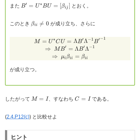
′
∗
B' = U^* B
=
=
[
]
また
B
U
B
U
β
とおく。
\lambda_n), \
ij
U =
M =
[\beta_{ij}]
\mathrm{diag}
\beta_{ii}

=
0
このとき
β
が成り立ち、さらに
ii
(\mu_1, \ldots,
\neq 0
\mu_n)
−
1
∗
′
−
1
′
M = U^* C U = \Lambda B
=
=
Λ
Λ
M
U
C
U
B
B
′
′
−
1
⇒
=
Λ
Λ
M
B
B
⇒
=
μ
β
β
i
ii
ii
が成り立つ。
M
C
=
=
したがって
M
I
、すなわち
C
I
である。
=
=
I
I
(
2.4.P12(c)
) と比較せよ
ヒント