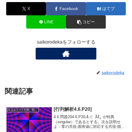
X
Facebook
はてブ
LINE
コピー
saikorodekaをフォローする
saikorodeka
関連記事
[行列解析4.6.P20]
4.エルミート行列、対称行列、合同行列
A
∈
4.6.問題204.6.P20
が特異
A
M
n
\in
（singular）であるとする。次を説明せ
よ：零の共役-固有値に対応する共役-固有
M_n
空間
\(N = \{x \in \mathbb{C}^n : A \bar{x}