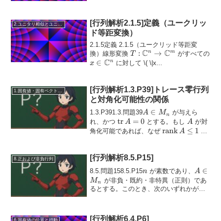
= 0\...
[行列解析2.1.5]定義（ユークリッ
2.ユニタリ相似とユニタリ同値
ド等距変換）
2.1.5定義 2.1.5（ユークリッド等距変
C
C
T :
:
→
n
m
換）線形変換
がすべての
T
C
\mathbb{C}^n
x \in
∈
n
に対して
\( \|x...
x
\rightarrow
\mathbb{C}^n
\mathbb{C}^m
[行列解析1.3.P39]トレース零行列
1.固有値・固有ベクトル・相似
と対角化可能性の関係
A
∈
1.3.P391.3.問題39
が与えら
A
M
n
\in
\mathrm{tr}\,A
tr
=
0
A
れ、かつ
とする。もし
が対
A
A
M_n
= 0
\mathrm{rank}\
rank
≤
1
角化可能であれば、なぜ
と
A
\le 1
なるのか...
[行列解析8.5.P15]
8.正および非負行列
n
A
∈
8.5.問題158.5.P15
が素数であり、
n
A
\in
が非負・既約・非特異（正則）であ
M
n
M_n
るとする。このとき、次のいずれかが成
A
り立つことを示せ。(a)
は原始行列であ
A
る。(b)
\( A \...
[行列解析6.4.P6]
6.固有値の位置と摂動