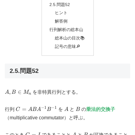
2.5.問題52
ヒント
解答例
行列解析の総本山
総本山の目次📚
記号の意味🔎
2.5.問題52
A, B
,
∈
A
B
M
を非特異行列とする。
n
\in
M_n
−
1
−
1
C =
A
B
=
行列
C
A
B
A
B
を
A
と
B
の
乗法的交換子
ABA^{-1}B^{-1}
（multiplicative commutator）と呼ぶ。
C
A
B
=
このとき
C
I
であることと
A
と
B
が可換であること