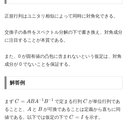
正規行列はユニタリ相似によって同時に対角化できる。
交換子の条件をスペクトル分解の下で書き換え、対角成分
に注目することが本質である。
また、0 が固有値の凸包に含まれないという仮定は、対角
成分が 0 でないことを保証する。
解答例
−
1
−
1
C =
C
=
まず
C
A
B
A
B
で定まる行列
C
が単位行列であ
ABA^{-1}B^{-1}
A
B
ることと、
A
と
B
が可換であることは定義から直ちに同
C
=
値である。以下では仮定の下で
C
I
を示す。
=