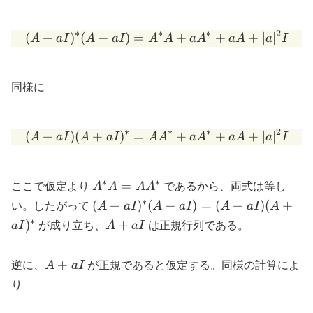
∗
∗
∗
2
(
+
)
(
+
)
=
(A+aI)^{*}(A+aI) = A^{*
+
+
+
∣
∣
A
a
I
A
a
I
A
A
a
A
a
A
a
I
同様に
∗
∗
∗
2
(
+
)
(
+
)
=
(A+aI)(A+aI)^{*} = AA^{
+
+
+
∣
∣
A
a
I
A
a
I
A
A
a
A
a
A
a
I
∗
∗
A^{*}A
=
ここで仮定より
A
A
A
A
であるから、両式は等し
=
∗
(A+aI)^{*}
(
+
)
(
+
)
=
(
+
)
(
+
い。したがって
A
a
I
A
a
I
A
a
I
A
AA^{*}
(A+aI) =
∗
A+aI
)
+
a
I
が成り立ち、
A
a
I
は正規行列である。
(A+aI)
(A+aI)^{*}
A+aI
+
逆に、
A
a
I
が正規であると仮定する。同様の計算によ
り