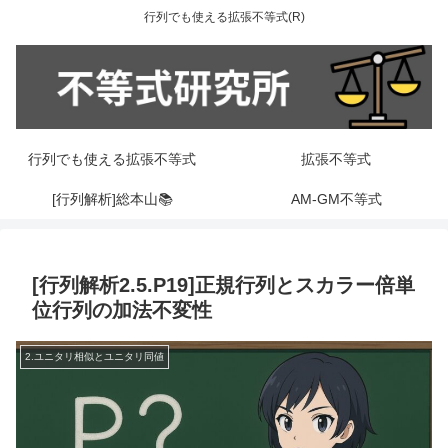
行列でも使える拡張不等式(R)
行列でも使える拡張不等式
拡張不等式
[行列解析]総本山📚
AM-GM不等式
[行列解析2.5.P19]正規行列とスカラー倍単
位行列の加法不変性
2.ユニタリ相似とユニタリ同値