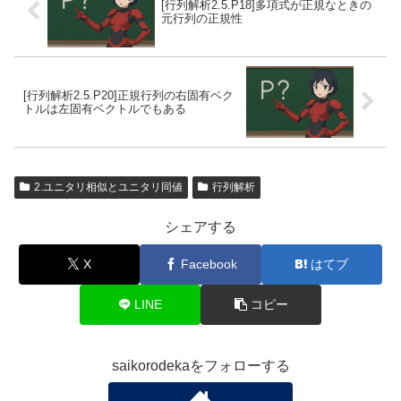
[行列解析2.5.P18]多項式が正規なときの
元行列の正規性
[行列解析2.5.P20]正規行列の右固有ベク
トルは左固有ベクトルでもある
2.ユニタリ相似とユニタリ同値
行列解析
シェアする
X
Facebook
はてブ
LINE
コピー
saikorodekaをフォローする