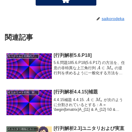
saikorodeka
関連記事
[行列解析5.6.P18]
5.ベクトルと行列のノルム
5.6.問題185.6.P18(5.6.P17) の方法を、任
A
∈
意の非特異な上三角行列
の逆
A
M
n
\in
行列を求めるように一般化する方法を説
明せよ。
M_n
[行列解析4.4.15]補題
4.エルミート行列、対称行列、合同行列
A
∈
4.4.15補題 4.4.15.
が次のよう
A
M
n
\in
に分割されているとする：A =
\begin{bmatrix}A_{11} & A_{12} \\0 &
M_n
A_{22}\end{bmatrix}ただし
\( A_{...
[行列解析2.3]ユニタリおよび実直
2.ユニタリ相似とユニタリ同値