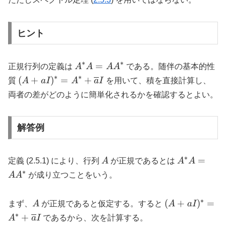
ヒント
∗
∗
A^{*}A
=
正規行列の定義は
A
A
A
A
である。随伴の基本的性
=
∗
∗
(A+aI)^{*}=A^{*}+\overline{a}I
(
+
)
=
+
質
A
a
I
A
a
I
を用いて、積を直接計算し、
AA^{*}
両者の差がどのように簡単化されるかを確認するとよい。
解答例
∗
A
A^{*}A
=
定義 (2.5.1) により、行列
A
が正規であるとは
A
A
=
∗
A
A
が成り立つことをいう。
AA^{*}
∗
A
(A+aI)^{*}=A
(
+
)
=
まず、
A
が正規であると仮定する。すると
A
a
I
∗
+
A
a
I
であるから、次を計算する。