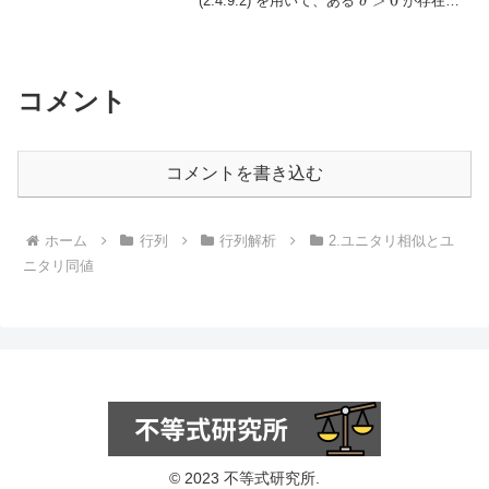
(2.4.9.2) を用いて、ある
が存在
δ
> 0
し、すべての行列
\( B ...
コメント
コメントを書き込む
ホーム
行列
行列解析
2.ユニタリ相似とユ
ニタリ同値
© 2023 不等式研究所.