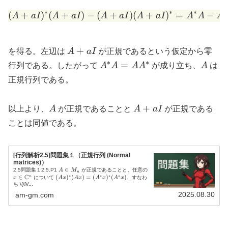
∗
∗
∗
(
+
)
(
+
)
−
(
+
(A+aI)^{*}(A+aI) - (A+a
)
(
+
)
=
−
A
a
I
A
a
I
A
a
I
A
a
I
A
A
A
A+aI
+
を得る。左辺は
A
a
I
が正規であるという仮定から零
∗
∗
A^{*}A
A
=
行列である。したがって
A
A
A
A
が成り立ち、
A
は
=
正規行列である。
AA^{*}
A
A+aI
+
以上より、
A
が正規であることと
A
a
I
が正規である
ことは同値である。
[行列解析2.5]問題集１（正規行列 (Normal
matrices)）
A
∈
x
2.5問題集１2.5.P1
A
M
が正規であることと、任意の
n
∗
∗
∗
∗
C
\i
\
∈
(
(
)
(
)
=
(
)
(
)
n
x
について
A
x
A
x
A
x
A
x
、すなわ
n
i
A
ち
\(\lV...
M
n
x
2025.08.30
am-gm.com
_
\
)
n
m
^
a
{
t
*
h
}