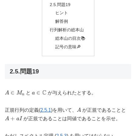
2.5.問題19
ヒント
解答例
行列解析の総本山
総本山の目次📚
記号の意味🔎
2.5.問題19
A \in
a \in
C
∈
∈
A
M
と
a
が与えられたとする。
n
M_{n}
\mathbb{C}
A
A
正規行列の定義(
2.5.1
)を用いて、
A
が正規であることと
+
+
A
a
I
が正規であることは同値であることを示せ。
aI
ただしスペクトル定理 (
2.5.3
) を用いてはならない。