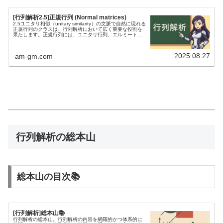
b
(
b
A
[行列解析2.5]正規行列 (Normal matrices)
{
x
2.5ユニタリ相似（unitary similarity）の文脈で自然に現れる
C
)
正規行列のクラスは、行列解析において広く重要な役割を
}
=
果たします。正規行列には、ユニタリ行列、エルミート行
^
列、反エルミート行列、実直交行列、実対称行列、および
(
実反対...
n
A
^
2025.08.27
am-gm.com
{
*
}
x
)
^
{
*
}
(
A
行列解析の総本山
^
{
*
}
x
)
総本山の目次📚
[行列解析]総本山📚
行列解析の総本山。行列解析の内容を網羅的かつ体系的に