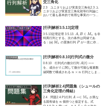
交三角化
2.3 ユニタリおよび実直交三角化2.3 ユ
ニタリおよび実直交三角化初等行列論に
おいて最も基本的で有用な事実の一つ
は、I. Schur による定理である。すなわ
A
ち、任意の正方複素行列
は、ユニタリ
A
相似変換によって三角行列に変換で...
[行列解析3.5.13]定理
3.標準形と三角因子分解
A, B
,
∈
3.5.13定理定理 3.5.13.
を非
A
B
M
n
\in
特異行列とする。次の条件は同値であ
M_n
P
M_n
る：(a)
の置換行列
が一意に存在
M
P
n
A
B
して、
と
の両方が \...
A
B
[行列解析0.8.10]行列式の微分
0.行列基礎
A(t)
(
)
==
0.8.10 行列式の微分行列
A
t
= =
t
を、成分が
に関して微分可能な複素数
t
n
×
値関数で構成される
行列としま
n
n
′
\times
A'(t)
(
)
=
す。ここで、
と定義します。行
A
t
n
=
列式の...
[行列解析2.4]問題集（シュールの
2.ユニタリ相似とユニタリ同値
三角化定理の帰結）
M
A = \in
=∈
2.4 問題2.4.P1行列
が異な
A
n
\mathbb{M}_n
n
る固有値を
個持つと仮定する。式
n
\delta
>
0