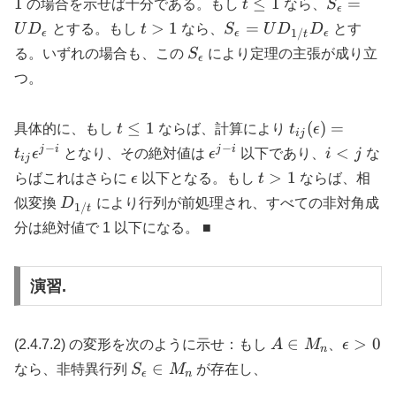
t
S_\epsilo
1
≤
1
=
の場合を示せば十分である。もし
t
なら、
S
ϵ
\lt j}
\leq
= U
t
S_\epsilon
>
1
=
U
D
とする。もし
t
なら、
S
U
D
D
とす
1/
ϵ
ϵ
ϵ
t
|t_{ij}|
1
D_\epsil
\gt
= U
S_\epsilon
る。いずれの場合も、この
S
により定理の主張が成り立
ϵ
1
D_{1/t}
つ。
D_\epsilon
t
t_{ij}
≤
1
(
)
=
具体的に、もし
t
ならば、計算により
t
ϵ
ij
\leq
(\epsilon)
−
−
\epsilon^{j-
i
j
i
j
i
<
t
ϵ
となり、その絶対値は
ϵ
以下であり、
i
j
な
ij
1
= t_{ij}
i}
\lt
\epsilon
t
>
1
らばこれはさらに
ϵ
以下となる。もし
t
ならば、相
\epsilon^{j-
j
\gt
D_{1/t}
似変換
D
により行列が前処理され、すべての非対角成
i}
1/
t
1
分は絶対値で 1 以下になる。 ■
演習.
A
\epsilo
∈
>
0
(2.4.7.2) の変形を次のように示せ：もし
A
M
、
ϵ
n
\in
\gt 0
S_\epsilon
∈
なら、非特異行列
S
M
が存在し、
ϵ
n
M_n
\in M_n