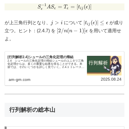
−
1
=
S_\epsilon^{-1} A S_\epsil
=
[
(
)]
S
A
S
T
t
ϵ
ϵ
ϵ
ij
ϵ
j
|t_{ij}
>
∣
(
)
∣
≤
が上三角行列となり、
j
i
について
t
ϵ
ϵ
が成り
ij
\gt
(\epsilon)|
[2/n(n-
[
2/
(
−
1
)]
立つ。ヒント：(2.4.7) を
n
n
ϵ
を用いて適用せ
i
\leq
1)]
よ。
\epsilon
\epsilon
[行列解析2.4]シュールの三角化定理の帰結
2.4 シュールの三角化定理の帰結シュールのユニタリ三角
化定理からは、多くの重要な結果を得ることができる。本
節では、そのいくつかを詳しく見ていく。2.4.1 トレースと
行列式2.4.2 多項式の固有値2.4.3 ケイリー–ハミルトンの
定理2...
2025.08.24
am-gm.com
行列解析の総本山