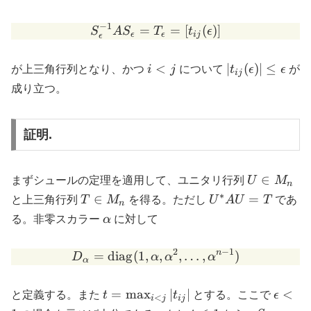
M_n
−
1
=
S_\epsilon^{-1} A S_\epsil
=
[
(
)]
S
A
S
T
t
ϵ
ϵ
ϵ
ij
ϵ
i
|t_{ij}
<
∣
(
)
∣
≤
が上三角行列となり、かつ
i
j
について
t
ϵ
ϵ
が
ij
\lt
(\epsilon)|
成り立つ。
j
\leq
\epsilon
証明.
U
∈
まずシュールの定理を適用して、ユニタリ行列
U
M
n
\in
∗
T
U^*
∈
=
と上三角行列
T
M
を得る。ただし
U
A
U
T
であ
n
M_n
\in
A U
\alpha
る。非零スカラー
α
に対して
M_n
= T
2
−
1
n
=
diag
(
1
,
D_\alpha = \mathrm{diag}
,
,
…
,
)
D
α
α
α
α
t =
\epsil
=
m
a
x
∣
∣
<
と定義する。また
t
t
とする。ここで
ϵ
<
i
j
ij
\max_{i
\lt 1