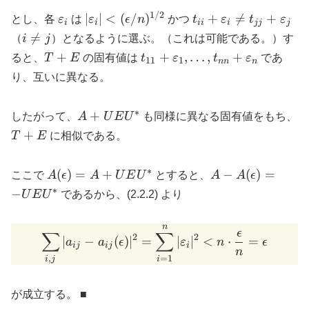
1/2
\varepsilon_i
|\varepsilon_i| \lt
t_{ii} +
∣
∣
<
(
/
)
+

=
+
とし、各
ε
は
ε
ϵ
n
かつ
t
ε
t
ε
i
i
ii
i
jj
j
(\epsilon/n)^{1/2}
\varepsilon_i
i

=
（
i
j
）となるように選ぶ。（これは可能である。）す
\neq t_{jj}
\neq
T+E
t_{11}+\varepsilon_1,
+
+
,
…
,
+
ると、
T
E
の固有値は
t
ε
t
ε
であ
11
1
nn
n
+
j
\ldots,
り、互いに異なる。
\varepsilon_j
t_{nn}+\varepsilon_n
∗
A+UEU^*
T
+
したがって、
A
U
E
U
も同様に異なる固有値をもち、
+
T
E
に相似である。
∗
A(\epsilon)
A -
(
)
=
+
−
(
)
=
ここで
A
ϵ
A
U
E
U
とすると、
A
A
ϵ
= A + U E
A(\epsilon)
∗
−
U
E
U
であるから、(2.2.2) より
U^*
= -UEU^*
n
\sum_{i,j} |a_{ij} - a_{ij
ϵ
∑
∑
2
2
∣
−
(
)
∣
=
∣
∣
<
⋅
=
a
a
ϵ
ε
n
ϵ
ij
ij
i
n
,
=
1
i
j
i
が成立する。 ■