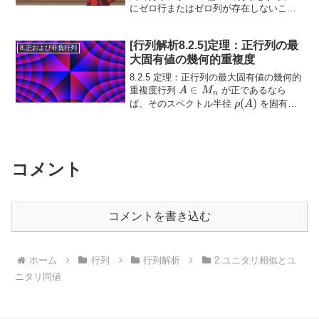
M_n
\ge
にゼロ行またはゼロ列が存在しないこと
を示せ。 6.2.P2 例を用いて、(6.2.28) に
2
おける不可約性...
[行列解析8.2.5]定理：正行列の最
8.正および非負行列
大固有値の幾何的重複度
8.2.5 定理：正行列の最大固有値の幾何的
A
∈
重複度行列
が正であるなら
A
M
n
\in
\rho(A)
(
)
ば、そのスペクトル半径
を固有値
ρ
A
M_n
としてもつときの幾何的重複度は 1 であ
る。証明
\( w, z \in \ma...
コメント
コメントを書き込む
ホーム
行列
行列解析
2.ユニタリ相似とユ
ニタリ同値