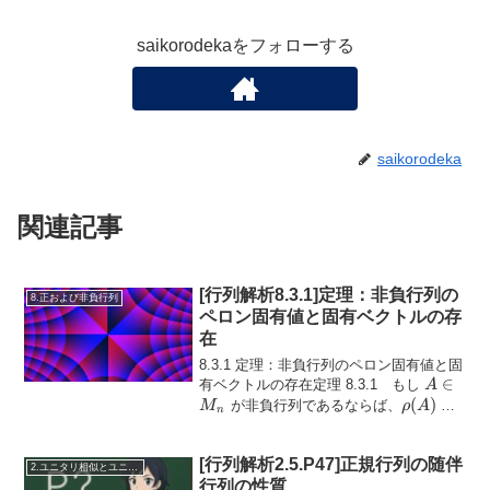
saikorodekaをフォローする
saikorodeka
関連記事
[行列解析8.3.1]定理：非負行列の
8.正および非負行列
ペロン固有値と固有ベクトルの存
在
8.3.1 定理：非負行列のペロン固有値と固
A
∈
有ベクトルの存在定理 8.3.1 もし
A
\in
\rho(A)
(
)
A
が非負行列であるならば、
は
M
ρ
A
n
M_n
の固有値であり、次を満たす非負で零
A
でないベクトル \...
[行列解析2.5.P47]正規行列の随伴
2.ユニタリ相似とユニタリ同値
行列の性質