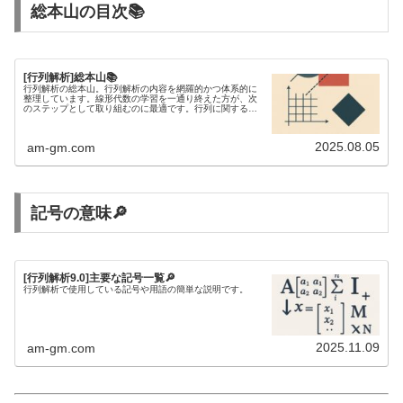
総本山の目次📚
[行列解析]総本山📚
行列解析の総本山。行列解析の内容を網羅的かつ体系的に
整理しています。線形代数の学習を一通り終えた方が、次
のステップとして取り組むのに最適です。行列に関する不
等式を研究するには、行列解析の知識が欠かせません。
2025.08.05
am-gm.com
記号の意味🔎
[行列解析9.0]主要な記号一覧🔎
行列解析で使用している記号や用語の簡単な説明です。
2025.11.09
am-gm.com