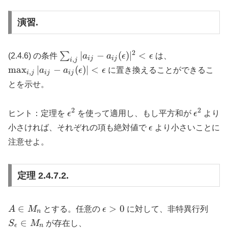
演習.
2
\sum_{i,j}
\max_{i,j}
∣
−
(
)
∣
<
∑
(2.4.6) の条件
a
a
ϵ
ϵ
は、
ij
ij
,
i
j
|a_{ij} -
|a_{ij} -
m
a
x
∣
−
(
)
∣
<
a
a
ϵ
ϵ
に置き換えることができるこ
,
i
j
ij
ij
a_{ij}
a_{ij}
とを示せ。
(\epsilon)|^2
(\epsilon)|
\lt \epsilon
\lt
2
2
\epsilon^2
\epsilo
\epsilon
ヒント：定理を
ϵ
を使って適用し、もし平方和が
ϵ
より
\epsilon
小さければ、それぞれの項も絶対値で
ϵ
より小さいことに
注意せよ。
定理 2.4.7.2.
A
\epsilon
S_\e
∈
>
0
A
M
とする。任意の
ϵ
に対して、非特異行列
n
\in
\gt 0
\in
∈
S
M
が存在し、
ϵ
n