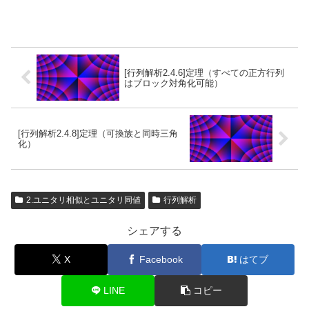
[行列解析2.4.6]定理（すべての正方行列
はブロック対角化可能）
[行列解析2.4.8]定理（可換族と同時三角
化）
2.ユニタリ相似とユニタリ同値
行列解析
シェアする
X
Facebook
はてブ
LINE
コピー