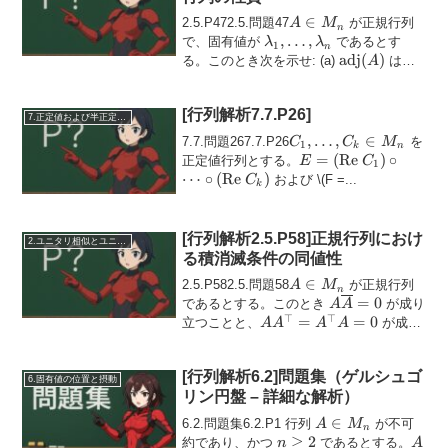
A
∈
2.5.P472.5.問題47
が正規行列
A
M
n
\in
\lambda_1,
,
…
,
で、固有値が
であるとす
λ
λ
1
n
M_n
\ldots,
\mathrm{adj}
adj
(
)
る。このとき次を示せ: (a)
は正
A
\lambda_n
(A)
規...
[行列解析7.7.P26]
7.正定値および半正定値行列
C_1,
,
…
,
∈
7.7.問題267.7.P26
を
C
C
M
1
k
n
\dots,
E =
=
(
Re
)
∘
正定値行列とする。
E
C
1
C_k
(\text{Re
⋯
∘
(
Re
)
および
\(F =...
C
k
\in
}C_1)
M_n
\circ
\dots
[行列解析2.5.P58]正規行列におけ
2.ユニタリ相似とユニタリ同値
\circ
る積消滅条件の同値性
(\text{Re
A
∈
}C_k)
2.5.P582.5.問題58
が正規行列
A
M
n
\in
A\overline{A}
=
0
であるとする。このとき
が成り
A
A
M_n
⊤
⊤
= 0
AA^{\top}
=
=
0
立つことと、
が成り
A
A
A
A
=
立つこと...
A^{\top}A
= 0
[行列解析6.2]問題集（ゲルシュゴ
6.固有値の位置と摂動
リン円盤 – 詳細な解析）
A
∈
6.2.問題集6.2.P1 行列
が不可
A
M
n
\in
n
≥
2
A
約であり、かつ
であるとする。
n
A