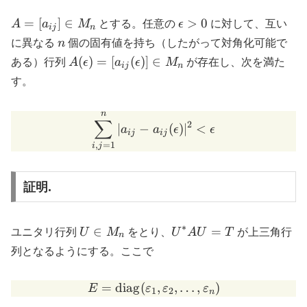
A =
\epsilon
=
[
]
∈
>
0
A
a
M
とする。任意の
ϵ
に対して、互い
ij
n
[a_{ij}]
\gt 0
n
に異なる
n
個の固有値を持ち（したがって対角化可能で
\in
A(\epsilon)
(
)
=
[
(
)]
∈
ある）行列
A
ϵ
a
ϵ
M
が存在し、次を満た
ij
n
M_n
= [a_{ij}
す。
(\epsilon)]
\in M_n
n
\sum_{i,j=1}^n |a_{ij} - a_
∑
2
∣
−
(
)
∣
<
a
a
ϵ
ϵ
ij
ij
,
=
1
i
j
証明.
∗
U
U^*
∈
=
ユニタリ行列
U
M
をとり、
U
A
U
T
が上三角行
n
\in
A U
列となるようにする。ここで
M_n
= T
=
diag
(
E = \mathrm{diag}(\vareps
,
,
…
,
)
E
ε
ε
ε
1
2
n