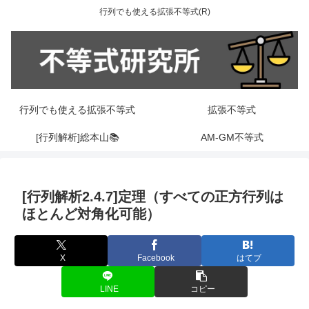
行列でも使える拡張不等式(R)
行列でも使える拡張不等式
拡張不等式
[行列解析]総本山📚
AM-GM不等式
[行列解析2.4.7]定理（すべての正方行列は
ほとんど対角化可能）
X
Facebook
はてブ
LINE
コピー