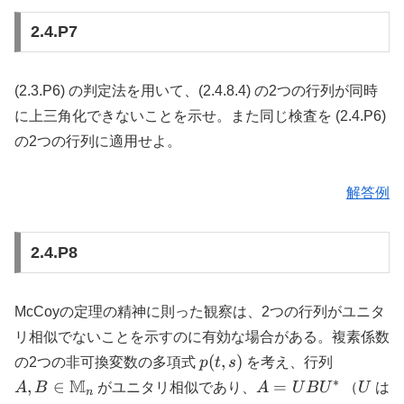
2.4.P7
(2.3.P6) の判定法を用いて、(2.4.8.4) の2つの行列が同時
に上三角化できないことを示せ。また同じ検査を (2.4.P6)
の2つの行列に適用せよ。
解答例
2.4.P8
McCoyの定理の精神に則った観察は、2つの行列がユニタ
リ相似でないことを示すのに有効な場合がある。複素係数
p(t,
A, B \in
(
,
)
の2つの非可換変数の多項式
p
t
s
を考え、行列
s)
\mathbb
∗
M
A =
U
,
∈
=
A
B
がユニタリ相似であり、
A
U
B
U
（
U
は
n