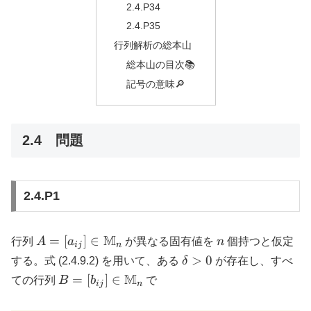
2.4.P34
2.4.P35
行列解析の総本山
総本山の目次📚
記号の意味🔎
2.4 問題
2.4.P1
A = [a_{ij}] \in
M
n
=
[
]
∈
行列
A
a
が異なる固有値を
n
個持つと仮定
ij
n
\mathbb{M}_n
\delta
>
0
する。式 (2.4.9.2) を用いて、ある
δ
が存在し、すべ
> 0
B = [b_{ij}] \in
M
=
[
]
∈
ての行列
B
b
で
ij
n
\mathbb{M}_n