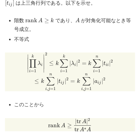
[t_{ij}]
[
]
t
は上三角行列である。以下を示せ。
ij
\mathrm{rank}\,
A
rank
≥
階数
A
k
であり、
A
が対角化可能なとき等
A \geq k
号成立。
不等式
2
\left| \prod_{i=1}^k \lam
∣
∣
k
k
n
∏
∑
∑
2
2
≤
∣
∣
=
∣
∣
λ
k
λ
k
t
i
i
ii
∣
∣
=
1
=
1
=
1
i
i
i
n
n
∑
∑
2
2
≤
∣
∣
=
∣
∣
k
t
k
a
ij
ij
,
=
1
,
=
1
i
j
i
j
このことから
2
∣
tr
∣
\mathrm{rank}\, A \geq 
A
rank
≥
A
∗
tr
A
A