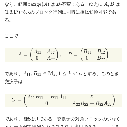
A B
(B A) \subset
\mathrm{range}
B
A,
range
(
)
,
なり、範囲
A
は
B
-不変である。ゆえに
A
B
は
y =
(y -
\mathrm{range}
(A)
B
A B
(1.3.17) 形式のブロック行列に同時に相似変換可能であ
(z^T
(A B) \subset
y - B
y) x)
る。
\mathrm{range}
A y
(A)
ここで
A = \begin{pmatrix} A_{
(
)
(
)
A
A
B
B
11
12
11
12
=
,
=
A
B
0
0
A
B
22
22
A_{11},
M
1
,
∈
1
≤
<
であり、
A
B
,
k
n
とする。このとき
11
11
k
B_{11} \in
\le
交換子は
\mathbb{M}_k
k
<
−
C = \begin{pmatrix} A_{
(
)
A
B
B
A
X
11
11
11
11
n
=
C
0
−
A
B
B
A
22
22
22
22
であり、階数は1である。交換子の対角ブロックの少なく
とも一方が零行列なので (2.3.3) を適用できる。もしある