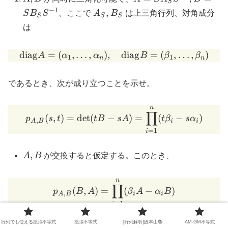
S
B
A_S
B_S
−
1
A_S,
,
S
B
S
、ここで
A
B
は上三角行列、対角成分
S
S
S
S^{-1}
S^{-1}
B_S
は
diag
=
(
,
…
,
)
,
\mathrm{diag} A = (\alpha
diag
=
(
,
…
,
)
A
α
α
B
β
β
1
1
n
n
であるとき、次が成り立つことを示せ。
n
p_{A,B}(s,t) = \det(t B - 
∏
(
,
)
=
d
e
t
(
−
)
=
(
−
)
p
s
t
tB
s
A
t
β
s
α
,
A
B
i
i
=
1
i
A,
,
A
B
が交換すると仮定する。このとき、
B
n
p_{A,B}(B,A) = \prod_{i=1
∏
(
,
)
=
(
−
)
p
B
A
β
A
α
B
,
A
B
i
i
=
1
i
n
(
)
∏
−
1
=
(
−
)
S
β
A
α
B
S
行列でも使える拡張不等式
拡張不等式
[行列解析]総本山📚
AM-GM不等式
i
S
i
S