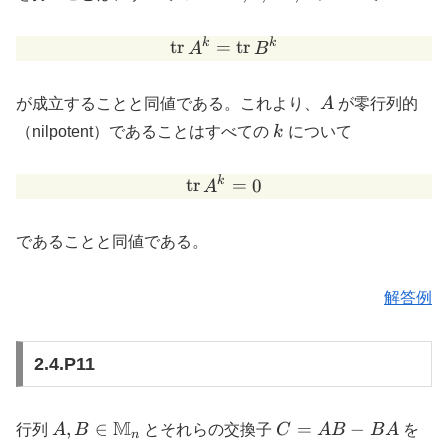
k
k
\mathrm{tr}\, A^k = \ma
tr
=
tr
A
B
A
が成立することと同値である。これより、
A
が零行列的
k
（nilpotent）であることはすべての
k
について
k
\mathrm{tr}\, A^k = 0
tr
=
0
A
であることと同値である。
解答例
2.4.P11
A, B \in
M
C
,
∈
=
−
行列
A
B
とそれらの交換子
C
A
B
B
A
を
n