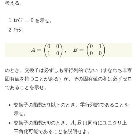
\mathbb{M}_n
=
考える。
AB
-
\mathrm{tr}
tr
=
0
C
を示せ。
BA
C = 0
行列
0
0
0
1
A = \begin{pmatrix} 0 & 
(
)
(
)
=
,
=
A
B
1
0
0
0
のとき、交換子は必ずしも零行列的でない（すなわち非零
固有値を持つことがある）が、その固有値の和は必ずゼロ
であることを示せ。
交換子の階数が1以下のとき、零行列的であることを
示せ。
A,
,
交換子の階数が0のとき、
A
B
は同時にユニタリ上
B
三角化可能であることを説明せよ。