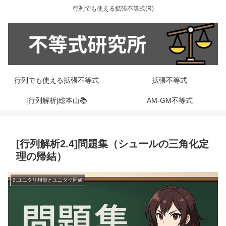
行列でも使える拡張不等式(R)
行列でも使える拡張不等式
拡張不等式
[行列解析]総本山📚
AM-GM不等式
[行列解析2.4]問題集（シュールの三角化定
理の帰結）
2.ユニタリ相似とユニタリ同値