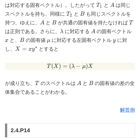
T_1
A
は対応する固有ベクトル）。したがって
T
と
A
は同じ
1
T_2
B
スペクトルを持ち、同様に
T
と
B
も同じスペクトルを
2
A
B
T
持つ。ゆえに、
A
と
B
が共通の固有値を持たなければ
T
\lambda
A
x
は正則である。さらに、
λ
に対応する
A
の固有ベクトル
B
\mu
y
x
と、
B
の固有値
μ
に対応する左固有ベクトル
y
に対
∗
X
=
し、
X
x
y
とすると
= x
y^*
(
)
=
(
T(X) = ( \lambda - \mu )
−
)
T
X
λ
μ
X
T
A
B
が成り立ち、
T
のスペクトルは
A
と
B
の固有値の差の全
体集合であることがわかる。
解答例
2.4.P14