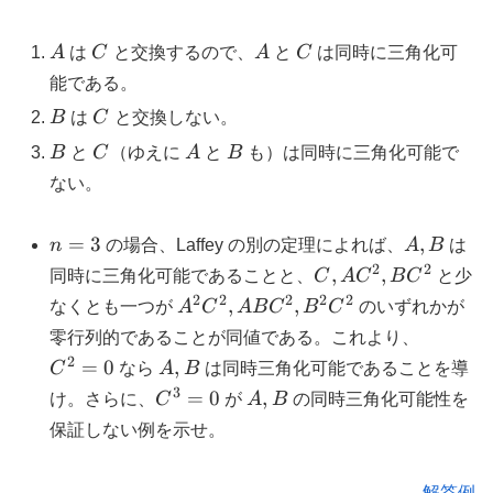
A
C
A
C
A
は
C
と交換するので、
A
と
C
は同時に三角化可
能である。
B
C
B
は
C
と交換しない。
B
C
A
B
B
と
C
（ゆえに
A
と
B
も）は同時に三角化可能で
ない。
n=3
A,
=
3
,
n
の場合、Laffey の別の定理によれば、
A
B
は
B
2
2
C,
,
,
同時に三角化可能であることと、
C
A
C
B
C
と少
AC^2,
2
2
2
2
2
A^2
,
,
なくとも一つが
A
C
A
B
C
B
C
のいずれかが
BC^2
C^2,
C^2=0
零行列的であることが同値である。これより、
ABC^2,
2
A,
=
0
,
C
なら
A
B
は同時三角化可能であることを導
B^2
B
3
C^3=0
A,
=
0
,
け。さらに、
C
が
A
B
の同時三角化可能性を
C^2
B
保証しない例を示せ。
解答例