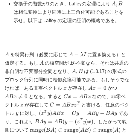
A,
,
交換子の階数が1のとき、Laffeyの定理により
A
B
B
は相似変換により同時に上三角化可能であることを
示せ。以下は Laffey の定理の証明の概略である。
A
A -
−
A
を特異行列（必要に応じて
A
λ
I
に置き換える）と
\lambda
A
B
仮定する。もし
A
の核空間が
B
-不変なら、それは共通の
I
A,
,
非自明な不変部分空間となり、
A
B
は (1.3.17) の形式の
B
ブロック行列に同時に相似変換可能である。もしそうでな
x
A
A B
=
0
ければ、ある非零ベクトル
x
が存在し
A
x
かつ
x
x
C

=
0
=
A
B
x
となる。すると
C
x
A
B
x
なので、非零ベ
=
\neq
x
z
C
T
=
クトル
z
が存在して
C
A
B
x
z
と書ける。任意のベク
0
0
=
=
y
(z^T
T
(
)
=
=
−
トル
y
に対し、
z
y
A
B
x
C
y
A
B
y
B
A
y
であ
A
A B
y) A
B A
T
=
(
−
(
)
)
り、これより
B
A
y
A
B
y
z
y
x
、したがって範
B
x
B x
y =
\mathrm{range}
range
(
)
⊂
range
(
)
⊂
range
(
)
x
囲について
B
A
A
B
A
と
z^T
= C