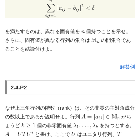
n
\sum_{i,j=1}^n |a_{ij} - b
∑
2
∣
−
∣
<
a
b
δ
ij
ij
,
=
1
i
j
n
を満たすものは、異なる固有値を
n
個持つことを示せ。
\mathbb{M}_n
M
さらに、固有値が異なる行列の集合は
の開集合であ
n
ることを結論付けよ。
解答例
2.4.P2
なぜ上三角行列の階数（rank）は、その非零の主対角成分
A = [a_{ij}] \in
M
=
[
]
∈
の数以上であるか説明せよ。行列
A
a
がち
ij
n
\mathbb{M}_n
k
\lambda_1,
A
≥
1
,
…
,
ょうど
k
個の非零固有値
λ
λ
を持つとする。
1
k
\geq
\ldots,
U
∗
U
T =
=
=
A
U
T
U
と書け、ここで
U
はユニタリ行列、
T
1
\lambda_k
U