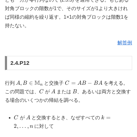
対角ブロックの階数が1で、そのサイズが1より大きけれ
ば同様の縮約を繰り返す。1×1の対角ブロックは階数1を
持たない。
解答例
2.4.P12
A, B \in
M
C
,
∈
=
−
行列
A
B
と交換子
C
A
B
B
A
を考える。
n
\mathbb{M}_n
=
C
A
B
この問題では、
C
が
A
または
B
、あるいは両方と交換す
AB
る場合のいくつかの帰結を調べる。
-
BA
C
A
k = 2,
=
C
が
A
と交換するとき、なぜすべての
k
\ldots,
2
,
…
,
n
に対して
n