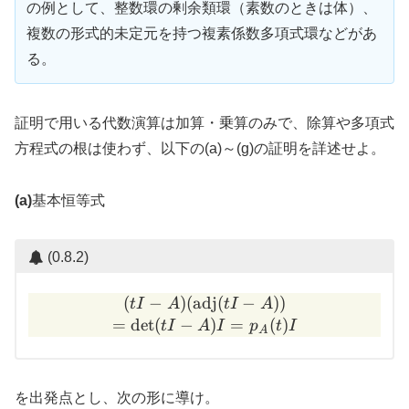
の例として、整数環の剰余類環（素数のときは体）、
複数の形式的未定元を持つ複素係数多項式環などがあ
る。
証明で用いる代数演算は加算・乗算のみで、除算や多項式
方程式の根は使わず、以下の(a)～(g)の証明を詳述せよ。
(a)
基本恒等式
(0.8.2)
(
−
)
(
adj
(t I - A)(\mathrm{adj}(t I 
(
−
))
t
I
A
t
I
A
=
d
e
t
(
−
)
=
(
)
t
I
A
I
p
t
I
A
を出発点とし、次の形に導け。