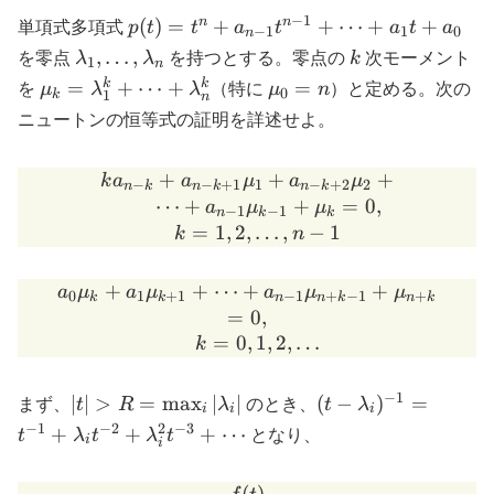
−
1
p(t) =
n
n
(
)
=
+
+
⋯
+
+
単項式多項式
p
t
t
a
t
a
t
a
−
1
1
0
n
t^n +
\lambda_1,
k
,
…
,
を零点
λ
λ
を持つとする。零点の
k
次モーメント
1
n
a_{n-
\ldots,
\mu_k =
\mu_0
k
k
=
+
⋯
+
=
を
μ
λ
λ
（特に
μ
n
）と定める。次の
0
1
k
1}
n
\lambda_n
\lambda_1^k
= n
ニュートンの恒等式の証明を詳述せよ。
t^{n-
+ \cdots +
1} +
\lambda_n^k
\cdots
+
k a_{n-k} + a_{n-k+1} \m
+
+
k
a
a
μ
a
μ
−
−
+
1
1
−
+
2
2
n
k
n
k
n
k
+ a_1
⋯
+
+
=
0
,
a
μ
μ
−
1
−
1
n
k
k
t +
=
1
,
2
,
…
,
−
1
k
n
a_0
+
+
⋯
+
a_0 \mu_k + a_1 \mu_{k+
+
a
μ
a
μ
a
μ
μ
0
1
+
1
−
1
+
−
1
+
k
k
n
n
k
n
k
=
0
,
=
0
,
1
,
2
,
…
k
−
1
|t| > R =
(t -
∣
∣
>
=
m
a
x
∣
∣
(
−
)
=
まず、
t
R
λ
のとき、
t
λ
i
i
i
\max_i
\lambda_i)^{-1}
−
1
−
2
2
−
3
+
+
+
⋯
t
λ
t
λ
t
となり、
i
i
|\lambda_i|
= t^{-1} +
\lambda_i