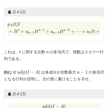
(2.4.12)
(
)
\begin{aligned} &p_A(t) I
p
t
I
A
−
1
−
2
n
n
n
=
+
+
+
⋯
+
+
I
t
a
I
t
a
I
t
a
I
t
a
I
−
1
−
2
1
0
n
n
t
n
これは、
t
に関する次数
n
の多項式で、係数はスカラー行
列である。
\mathrm{adj}
n-
adj
(
−
)
−
1
(b)
なぜ
t
I
A
は各成分が次数最大
n
の多項式
(t I - A)
1
となる行列か説明し、次の形に書けることを示せ。
(2.4.13)
adj
(
\mathrm{adj}(t I - A) \\
−
)
t
I
A