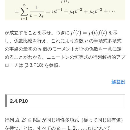
(
f(t) \\ = \sum_{i=1}^n \
)
f
t
t^{-2} +
n
1
∑
\lambda_i^2
−
1
−
2
−
3
=
=
+
+
+
⋯
n
t
μ
t
μ
t
1
2
−
t^{-3} + \cdots
t
λ
i
=
1
i
′
p'(t)
(
)
=
(
)
(
)
が成立することを示せ。つぎに
p
t
p
t
f
t
を示
=
n
し、係数比較を行え。これにより次数
n
の単項式多項式
p(t)
n
の零点の最初の
n
個のモーメントがその係数を一意に定
f(t)
めることがわかる。ニュートンの恒等式の行列解析的アプ
ローチは (3.3.P18) を参照。
解答例
2.4.P10
A, B \in
M
,
∈
行列
A
B
が同じ特性多項式（従って同じ固有値）
n
\mathbb{M}_n
k=1,2,\ldots,n
=
1
,
2
,
…
,
を持つことは、すべての
k
n
について