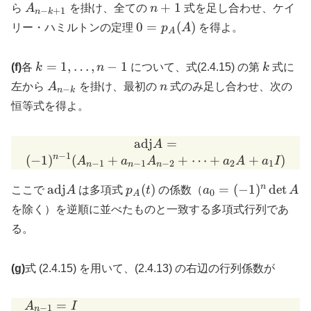
\ldots,
A_{n-
n+1
+
1
ら
A
を掛け、全ての
n
式を足し合わせ、ケイ
−
+
1
n
k
n
k+1}
0 =
0
=
(
)
リー・ハミルトンの定理
p
A
を得よ。
A
p_A(A)
k = 1,
k
=
1
,
…
,
−
1
(f)
各
k
n
について、式(2.4.15) の第
k
式に
\ldots,
A_{n-
n
左から
A
を掛け、最初の
n
式のみ足し合わせ、次の
−
n
k
n-1
k}
恒等式を得よ。
adj
\mathrm{adj} A = \\ (-1)
=
A
−
1
n
(
−
1
)
(
+
+
⋯
+
+
)
A
a
A
a
A
a
I
−
1
−
1
−
2
2
1
n
n
n
\mathrm{adj}
p_A(t)
a_0 =
n
adj
(
)
=
(
−
1
)
d
e
t
ここで
A
は多項式
p
t
の係数（
a
A
0
A
A
(-1)^n
を除く）を逆順に並べたものと一致する多項式行列であ
\det
る。
A
(g)
式 (2.4.15) を用いて、(2.4.13) の右辺の行列係数が
=
\begin{aligned} A_{n-1} 
A
I
−
1
n