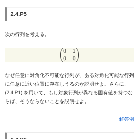
2.4.P5
次の行列を考える。
0
1
\begin{pmatrix} 0 & 1 \\
(
)
0
0
なぜ任意に対角化不可能な行列が、ある対角化可能な行列
に任意に近い位置に存在しうるのか説明せよ。さらに、
(2.4.P1) を用いて、もし対象行列が異なる固有値を持つな
らば、そうならないことを説明せよ。
解答例