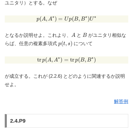
U B
ユニタリ）とする。なぜ
U^*
∗
∗
∗
(
,
)
=
p(A, A^*) = U p(B, B^*) 
(
,
)
p
A
A
U
p
B
B
U
A
B
となるか説明せよ。これより、
A
と
B
がユニタリ相似な
p(t,s)
(
,
)
らば、任意の複素多項式
p
t
s
について
∗
∗
tr
(
,
)
=
\mathrm{tr}\, p(A, A^*) 
tr
(
,
)
p
A
A
p
B
B
が成立する。これが (2.2.6) とどのように関連するか説明
せよ。
解答例
2.4.P9