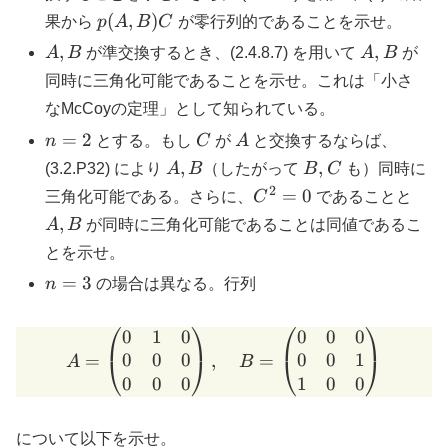
p(A,B)
(
,
)
果から
p
A
B
C
が零行列的であることを示せ。
C
A,
A,
,
,
A
B
が準交換するとき、(2.4.8.7) を用いて
A
B
が
B
B
同時に三角化可能であることを示せ。これは「小さ
なMcCoyの定理」として知られている。
n=2
C
A
=
2
n
とする。もし
C
が
A
と交換するならば、
A,
B,
,
,
(3.2.P32) により
A
B
（したがって
B
C
も）同時に
B
C
2
C^2=0
A,
=
0
三角化可能である。さらに、
C
であることと
B
,
A
B
が同時に三角化可能であることは同値であるこ
とを示せ。
n=3
=
3
n
の場合は異なる。行列
⎛
⎞
⎛
⎞
0
1
0
0
0
0
A = \begin{pmatrix} 0 & 1
0
0
0
0
0
1
=
,
=
⎝
⎠
⎝
⎠
A
B
0
0
0
1
0
0
について以下を示せ。