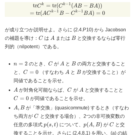
−
1
k
k
\mathrm{tr} C^k = \math
tr
=
tr
(
(
−
))
C
C
A
B
B
A
−
1
−
1
k
k
=
tr
(
−
)
=
0
A
C
B
C
B
A
が成り立つか説明せよ。さらに (2.4.P10) から Jacobson
C
A
B
の補題を導け：
C
は
A
または
B
と交換するならば零行
列的（nilpotent）である。
n=2
C
A
B
=
2
n
のとき、
C
が
A
と
B
の両方と交換すること
C
A
B
=
0
と、
C
（すなわち
A
と
B
が交換すること）が
=
同値であることを示せ。
0
A
C
A
C=0
A
が対角化可能ならば、
C
が
A
と交換することと
=
0
C
が同値であることを示せ。
A,
,
A
B
が「準交換」(quasicommute) するとき（すなわ
B
C
ち両方が
C
と交換する場合）、2つの非可換変数の
p(s,t)
p(A,B)
C
(
,
)
(
,
)
任意の多項式
p
s
t
について、
p
A
B
が
C
と交
換することを示せ。さらに (2.4.8.1) を用い、(a) の結