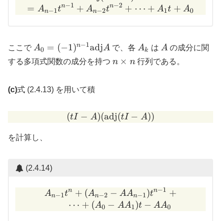
−
1
−
2
n
n
=
+
+
⋯
+
+
A
t
A
t
A
t
A
−
1
−
2
1
0
n
n
−
1
A_0 =
A_k
A
n
=
(
−
1
)
adj
ここで
A
A
で、各
A
は
A
の成分に関
0
k
(-1)^{n-1}
n
×
する多項式関数の成分を持つ
n
n
行列である。
\mathrm{adj}
\times
A
n
(c)
式 (2.4.13) を用いて積
(
−
)
(
adj
(t I - A)(\mathrm{adj}(t I 
(
−
))
t
I
A
t
I
A
を計算し、
(2.4.14)
−
1
n
n
+
(
−
A_{n-1} t^n + (A_{n-2} - 
)
+
A
t
A
A
A
t
−
1
−
2
−
1
n
n
n
⋯
+
(
−
)
−
A
A
A
t
A
A
0
1
0