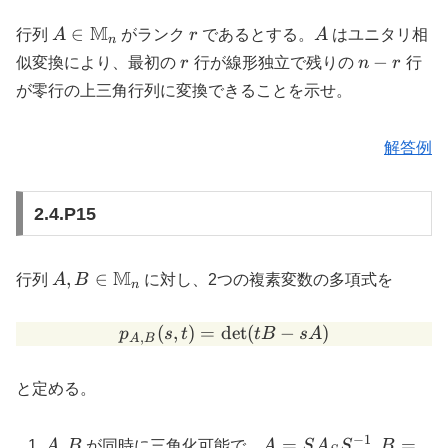
A \in
M
r
A
∈
行列
A
がランク
r
であるとする。
A
はユニタリ相
n
\mathbb{M}_n
r
n-
−
似変換により、最初の
r
行が線形独立で残りの
n
r
行
r
が零行の上三角行列に変換できることを示せ。
解答例
2.4.P15
A, B \in
M
,
∈
行列
A
B
に対し、2つの複素変数の多項式を
n
\mathbb{M}_n
(
,
)
=
d
p_{A,B}(s,t) = \det(t B - s
e
t
(
−
)
p
s
t
tB
s
A
,
A
B
と定める。
−
1
A,
A = S
B = S
,
=
=
A
B
が同時に三角化可能で、
A
S
A
S
,
B