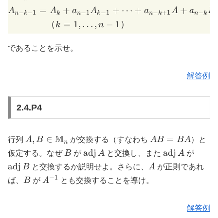
=
+
+
⋯
+
+
A
A
a
A
a
A
a
I
−
−
1
−
1
−
1
−
+
1
−
n
k
k
n
k
n
k
n
k
（
=
1
,
…
,
−
1
）
k
n
であることを示せ。
解答例
2.4.P4
A, B \in
M
AB
,
∈
=
行列
A
B
が交換する（すなわち
A
B
B
A
）と
n
\mathbb{M}_n
=
B
\mathrm{adj}\,
\mathrm{adj
\mat
adj
adj
仮定する。なぜ
B
が
A
と交換し、また
A
が
BA
A
A
B
A
adj
B
と交換するか説明せよ。さらに、
A
が正則であれ
−
1
B
A^{-1}
ば、
B
が
A
とも交換することを導け。
解答例