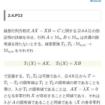
2.4.P13
A
−
=
線形行列方程式
A
X
XB
C
に関する (2.4.4.1) の別
X
A \in
M
B \in
M
∈
∈
証明の詳細を示せ。行列
A
,
B
は共通の固
n
m
-
\mathbb{M}_n
\mathbb{M}_m
T_1, T_2 :
M
,
:
→
有値を持たないとする。線形変換
T
T
1
2
,
n
m
X
\mathbb{M}_{n,m}
M
をそれぞれ
B
,
n
m
\to
=
\mathbb{M}_{n,m}
C
(
)
=
,
T_1(X) = A X, \quad T_2
(
)
=
T
X
A
X
T
X
XB
1
2
T_1,
T =
,
=
で定義する。
T
T
は可換であり、(2.4.8.1) から
T
1
2
T_2
T_1
T_1
T_2
−
T
T
の固有値は
T
と
T
の固有値の差であることを
1
2
1
2
-
\lambda
T_1
AX -
−
=
0
導け。
λ
が
T
の固有値であることは、
A
X
λ
X
1
T_2
\lambda
X
\l
となる非零行列
X
が存在することと同値であり、それは
X = 0
A
X
λ
が
A
の固有値であることと同値である（
X
の各非零列