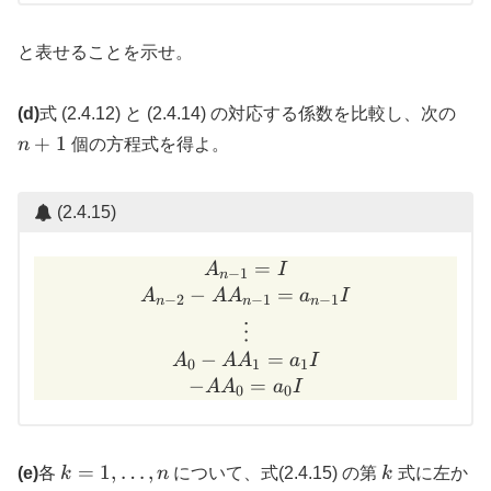
と表せることを示せ。
n+
(d)
式 (2.4.12) と (2.4.14) の対応する係数を比較し、次の
+
1
n
個の方程式を得よ。
(2.4.15)
A_{n-1} = I \\ A_{n-2} - 
=
A
I
−
1
n
−
=
A
A
A
a
I
−
2
−
1
−
1
n
n
n
⋮
−
=
A
A
A
a
I
0
1
1
−
=
A
A
a
I
0
0
k = 1,
k
=
1
,
…
,
(e)
各
k
n
について、式(2.4.15) の第
k
式に左か