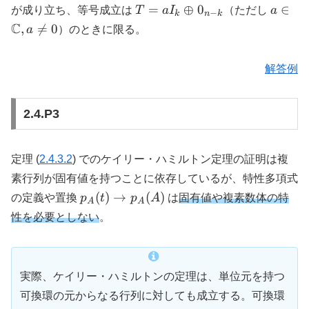
T = a
a \in
=
⊕
0
∈
が成り立ち、等号成立は
T
a
I
（ただし
a
−
k
n
k
I_k
\math
C
,

=
0
a
）のときに限る。
\oplus
a \neq
0_{n-
解答例
k}
2.4.P3
定理 (
2.4.3.2
) でのケイリー・ハミルトン定理の証明は複
素行列が固有値を持つことに依存しているが、特性多項式
p_A(t)
(
)
→
(
)
の定義や置換
p
t
p
A
は
固有値や複素数体の特
A
A
\to
性を必要としない
。
p_A(A)
実際、ケイリー・ハミルトンの定理は、単位元を持つ
可換環の元からなる行列に対しても成立する。可換環