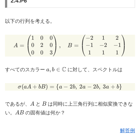
2.4.P6
以下の行列を考える。
⎛
⎞
⎛
⎞
1
0
0
−
2
1
2
A = \begin{pmatrix} 1 & 0
0
2
0
−
1
−
2
−
1
=
,
=
⎝
⎠
⎝
⎠
A
B
0
0
3
1
1
1
a, b \in
C
,
∈
すべてのスカラー
a
b
に対して、スペクトルは
\mathbb{C}
(
+
)
=
{
−
2
\sigma(aA + bB) = \{ a - 2
,
2
−
2
,
3
+
}
σ
a
A
b
B
a
b
a
b
a
b
A
B
であるが、
A
と
B
は同時に上三角行列に相似変換できな
AB
い。
A
B
の固有値は何か？
解答例