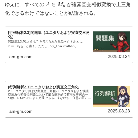
A
∈
ゆえに、すべての
A
M
が複素直交相似変換で上三角
n
\in
化できるわけではないことが結論される。
M_n
[行列解析2.3]問題集（ユニタリおよび実直交三角
化）
C
x
∈
x
n
問題集2.3.P1
x
を与えられた単位ベクトルとし、
\
=
=
[
]
x
y
x
と書く。ただし、
\(x_1 \in \mathbb{...
1
i
\
n
b
2025.08.24
am-gm.com
\
e
m
gi
a
n
t
{
h
b
b
m
b
a
[行列解析2.3]ユニタリおよび実直交三角化
{
t
2.3 ユニタリおよび実直交三角化2.3 ユニタリおよび実直
C
ri
交三角化初等行列論において最も基本的で有用な事実の一
}
x
つは、I. Schur による定理である。すなわち、任意の正方複
^
}
A
素行列
A
は、ユニタリ相似変換によって三角行列に変換
n
x
で...
_
2025.08.23
am-gm.com
1
\
y
\
e
n