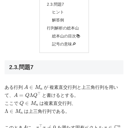
2.3.問題7
ヒント
解答例
行列解析の総本山
総本山の目次📚
記号の意味🔎
2.3.問題7
A
∈
ある行列
A
M
が 複素直交行列と上三角行列を用い
n
\in
⊤
A = Q
=
Λ
て、
A
Q
Q
と書けるとする。
M_n
\Lambda
Q
∈
ここで
Q
M
は複素直交行列、
n
Q^{\top}
\in
\Lambda
Λ
∈
M
は上三角行列である。
n
M_n
\in M_n
⊤
A
x^{\top}
x \in
C
n

=
0
∈
このとき
A
に、
x
x
を満たす固有ベクトル
x