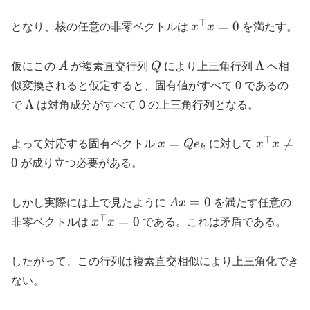
⊤
x^{\top}x
=
0
となり、核の任意の非零ベクトルは
x
x
を満たす。
= 0
A
Q
\Lambd
Λ
仮にこの
A
が複素直交行列
Q
により上三角行列
へ相
似変換されると仮定すると、固有値がすべて 0 であるの
\Lambda
Λ
で
は対角成分がすべて 0 の上三角行列となる。
⊤
x =
x^{\top}
=

=
よって対応する固有ベクトル
x
Q
e
に対して
x
x
k
Qe_k
\neq 0
0
が成り立つ必要がある。
Ax=0
=
0
しかし実際には上で見たように
A
x
を満たす任意の
⊤
x^{\top}x=0
=
0
非零ベクトルは
x
x
である。これは矛盾である。
したがって、この行列は複素直交相似により上三角化でき
ない。