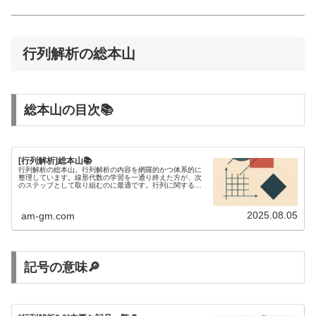
d
{
b
m
a
行列解析の総本山
t
ri
x
}
総本山の目次📚
[行列解析]総本山📚
行列解析の総本山。行列解析の内容を網羅的かつ体系的に
整理しています。線形代数の学習を一通り終えた方が、次
のステップとして取り組むのに最適です。行列に関する不
等式を研究するには、行列解析の知識が欠かせません。
2025.08.05
am-gm.com
記号の意味🔎