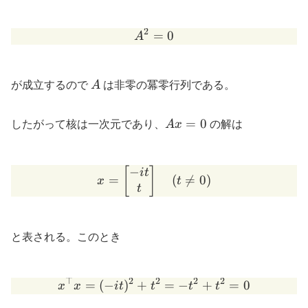
2
=
A^{2}=0
0
A
A
が成立するので
A
は非零の冪零行列である。
Ax=0
=
0
したがって核は一次元であり、
A
x
の解は
−
x=\begin{bmatrix}-i t \\ 
[
]
i
t
=
(

=
0
)
x
t
t
と表される。このとき
⊤
2
2
2
2
x^{\top}x = (-it)^{2}+t
=
(
−
)
+
=
−
+
=
0
x
x
i
t
t
t
t