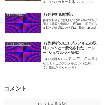
k=1,2,\dots,n
=
1
,
2
,
…
,
は、すべての
について
\
k
n
(\mathrm{rank}(AB)^k=\mathr...
[行列解析8.0]注記
8.正および非負行列
参考文献正行列および非負行列の性質に
関する豊富な情報と、理論的・応用的な
文献への参照については、Berman and
Plemmons (1994)、Seneta (1973) を参照
せよ。また、Varga (2000) の著書には、
非負行...
[行列解析5.4.13]プレノルムの双
5.ベクトルと行列のノルム
対ノルムと一般化されたコーシ
ー–シュワルツ不等式
R
V
=
F =
=
n
5.4.13補題 5.4.13.
（
ま
V
F
F
C
=
\mathbb{R
\mathbb{C}
f(\cdot)
(
⋅
)
たは
）上のプレノルム
に対し
f
F^n
て、任意の
\( x, y \in V \...
コメント
コメントを書き込む