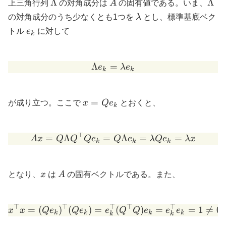
\Lambda
A
\La
Λ
Λ
上三角行列
の対角成分は
A
の固有値である。いま、
\lambda
の対角成分のうち少なくとも1つを
λ
とし、標準基底ベク
e_k
トル
e
に対して
k
Λ
=
\Lambda e_k=\lambda e_
e
λ
e
k
k
x =
=
が成り立つ。ここで
x
Q
e
とおくと、
k
Qe_k
⊤
Ax = Q\Lambda Q^{\top}
=
Λ
=
Λ
=
=
A
x
Q
Q
Q
e
Q
e
λ
Q
e
λ
x
k
k
k
x
A
となり、
x
は
A
の固有ベクトルである。また、
⊤
⊤
⊤
⊤
⊤
x^{\top}x = (Qe_k)^{\t
=
(
)
(
)
=
(
)
=
=
1

=
0
x
x
Q
e
Q
e
e
Q
Q
e
e
e
k
k
k
k
k
k