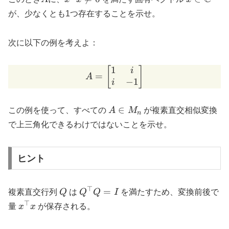
x \neq 0
\mathbb
が、少なくとも1つ存在することを示せ。
次に以下の例を考えよ：
1
A = \begin{bmatrix} 1 & i
[
]
i
=
A
−
1
i
A
∈
この例を使って、すべての
A
M
が複素直交相似変換
n
\in
で上三角化できるわけではないことを示せ。
M_n
ヒント
⊤
Q
Q^{\top}Q
=
複素直交行列
Q
は
Q
Q
I
を満たすため、変換前後で
= I
⊤
x^{\top}x
量
x
x
が保存される。