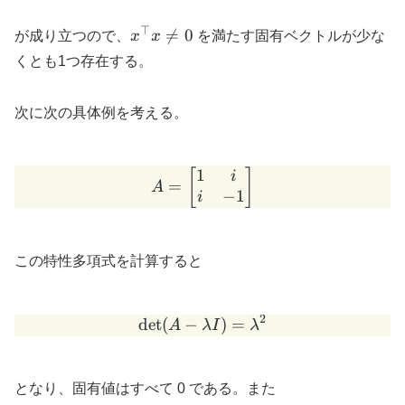
⊤
x^{\top}x

=
0
が成り立つので、
x
x
を満たす固有ベクトルが少な
\neq 0
くとも1つ存在する。
次に次の具体例を考える。
1
A=\begin{bmatrix} 1 & i 
[
]
i
=
A
−
1
i
この特性多項式を計算すると
2
d
e
t
(
−
\det(A-\lambda I)=\lam
)
=
A
λ
I
λ
となり、固有値はすべて 0 である。また