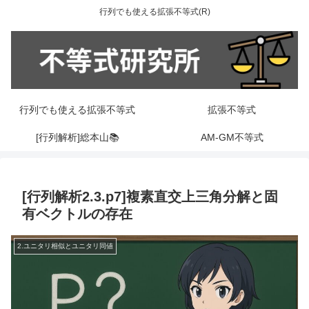
行列でも使える拡張不等式(R)
行列でも使える拡張不等式
拡張不等式
[行列解析]総本山📚
AM-GM不等式
[行列解析2.3.p7]複素直交上三角分解と固
有ベクトルの存在
2.ユニタリ相似とユニタリ同値