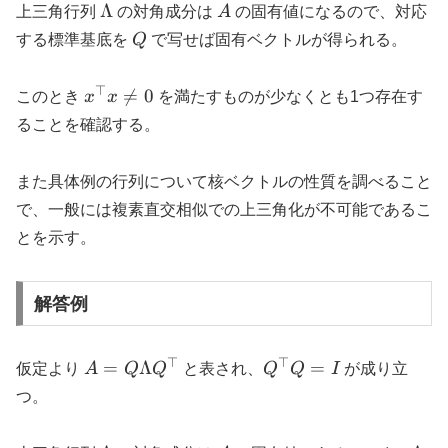
\Lambda
A
Λ
上三角行列
の対角成分は
A
の固有値になるので、対応
Q
する標準基底を
Q
で写せば固有ベクトルが得られる。
⊤
x^{\top}x

=
0
このとき
x
x
を満たすものが少なくとも1つ存在す
\neq 0
ることを確認する。
また具体例の行列について核ベクトルの性質を調べること
で、一般には複素直交相似での上三角化が不可能であるこ
とを示す。
解答例
⊤
⊤
A =
Q^{\top}Q
=
Λ
=
仮定より
A
Q
Q
と表され、
Q
Q
I
が成り立
Q\Lambda
= I
つ。
Q^{\top}