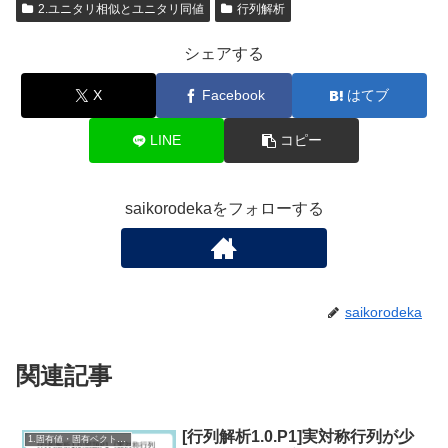
2.ユニタリ相似とユニタリ同値
行列解析
シェアする
X
Facebook
はてブ
LINE
コピー
saikorodekaをフォローする
saikorodeka
関連記事
[行列解析1.0.P1]実対称行列が少
1.固有値・固有ベクトル・相似