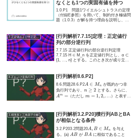
なくとも1つの実固有値を持つ
1.0.P1 問題1ワイエルシュトラスの定理
（付録E参照）を用いて、制約付き極値問
題（1.0.3）が解を持つ理由を説明し、任
意の実対称行列が少なくとも1つの実固有
値を持つことを結論づけなさい。
(1.0.3)\text{maximize } ...
[行列解析7.7.15]定理：正定値行
7.正定値および半正定値行列
列の部分逆行列
7.7.15 正定値行列の部分逆行列定理
7.7.15 H ∈ M_n を正定値行列とし、α ⊂
{1, …, n} とする。このとき次が成り立
つ：H^{-1} \succeq (H)^{-1}証明 正定値行
列の置換合同行列は正定値であるた...
[行列解析8.6.P2]
8.正および非負行列
A
∈
8.6.問題28.6.P2
が既約かつ非
A
M
n
\in
n
≥
2
A^
負行列であり、
とする。さらに、
n
M_n
\ge
=
=
m =
=
1
,
2
,
…
m
（ただし
）と表す。
A
m
2
1, 2,
このとき、任意の添字の組 ...
\ldots
[行列解析3.2.P20]積行列ABとBA
3.標準形と三角因子分解
が相似となる条件
A,B\in
,
∈
3.2.P203.2問題20
を与え
A
B
M
n
M_n
AB
BA
る。(a)
が
に相似であること
A
B
B
A