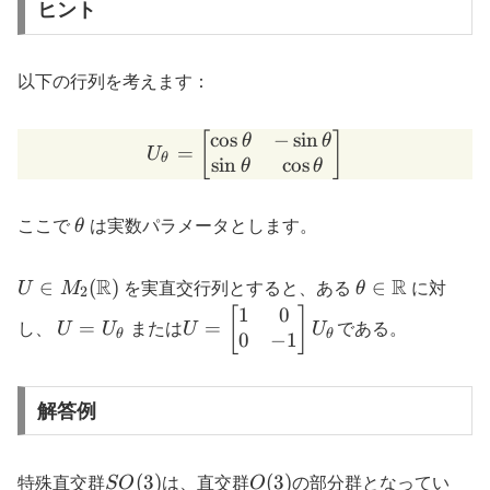
ヒント
以下の行列を考えます：
c
o
s
−
s
i
n
U_\theta = \begin{bmatrix
[
]
θ
θ
=
U
θ
s
i
n
c
o
s
θ
θ
\theta
ここで
θ
は実数パラメータとします。
U \in
R
\theta \in
R
∈
(
)
∈
U
M
を実直交行列とすると、ある
θ
に対
2
M_2(\mathbb{R})
\mathbb{R}
1
0
U =
U=\begin{bmatrix}
[
]
=
=
し、
U
U
または
U
U
である。
θ
θ
0
−
1
U_\theta
1 & 0 \\ 0 & -1
\end{bmatrix}
U_\theta
解答例
SO(3)
O(3)
(
3
)
(
3
)
特殊直交群
SO
は、直交群
O
の部分群となってい