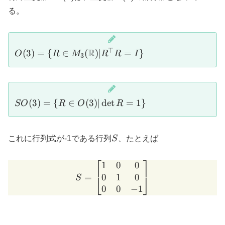
る。
⊤
O(3)=\{R \in
R
(
3
)
=
{
∈
(
)
∣
=
}
O
R
M
R
R
I
3
M_3(\mathbb
R)| R^{\top}
R=I\}
SO(3)=\
(
3
)
=
{
∈
(
3
)
∣
d
e
t
=
1
}
SO
R
O
R
{R \in
O(3)|
\det
S
これに行列式が-1である行列
S
、たとえば
R=1\}
⎡
⎤
1
0
0
S=\begin{bmatrix} 1 & 0 
0
1
0
=
⎣
⎦
S
0
0
−
1