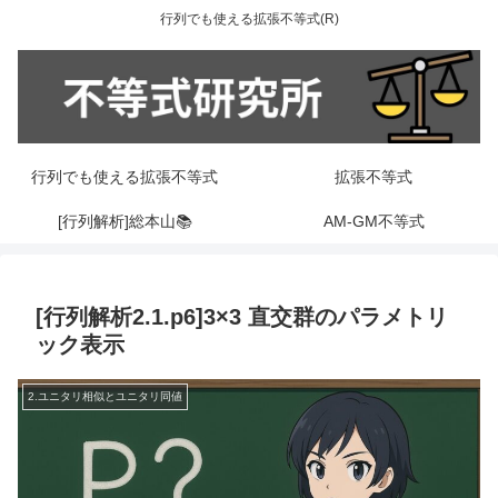
行列でも使える拡張不等式(R)
行列でも使える拡張不等式
拡張不等式
[行列解析]総本山📚
AM-GM不等式
[行列解析2.1.p6]3×3 直交群のパラメトリ
ック表示
2.ユニタリ相似とユニタリ同値