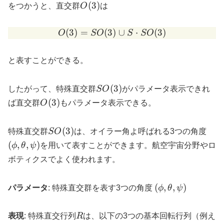
O(3)
(
3
)
をつかうと、直交群
O
は
(
3
)
=
(
3
O(3)=SO(3) \cup S \cdot
)
∪
⋅
(
3
)
O
SO
S
SO
と表すことができる。
SO(3)
(
3
)
したがって、特殊直交群
SO
がパラメータ表示できれ
O(3)
(
3
)
ば直交群
O
もパラメータ表示できる。
SO(3)
(\ph
(
3
)
特殊直交群
SO
は、オイラー角よ呼ばれる3つの角度
\the
(
,
,
)
ϕ
θ
ψ
を用いて表すことができます。航空宇宙分野やロ
\psi
ボティクスでよく使われます。
(\phi,
(
,
,
)
パラメータ
: 特殊直交群を表す3つの角度
ϕ
θ
ψ
\theta,
\psi)
R
表現
: 特殊直交行列
R
は、以下の3つの基本回転行列（例え