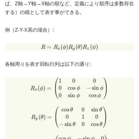
ば、Z軸→Y軸→X軸の順など、定義により順序は多数存在
する）の積として表す事ができる。
例（Z-Y-X系の場合）:
=
(
)
R = R_x(\phi) R_y(\theta
(
)
(
)
R
R
ϕ
R
θ
R
ψ
x
y
z
各軸周りを表す回転行列は以下の通り:
⎛
⎞
1
0
0
R_x(\phi) = \begin{pmatri
0
c
o
s
−
s
i
n
(
)
=
⎝
⎠
ϕ
ϕ
R
ϕ
x
0
s
i
n
c
o
s
ϕ
ϕ
⎛
⎞
c
o
s
0
s
i
n
θ
θ
0
1
0
(
)
=
⎝
⎠
R
θ
y
−
s
i
n
0
c
o
s
θ
θ
c
o
s
−
s
i
n
0
ψ
ψ