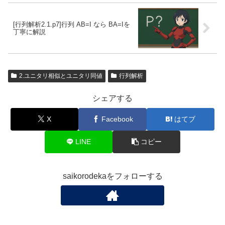
[行列解析2.1.p7]行列 AB=I なら BA=Iを
丁寧に解説
2.ユニタリ相似とユニタリ同値
行列解析
シェアする
X
Facebook
はてブ
LINE
コピー
saikorodekaをフォローする