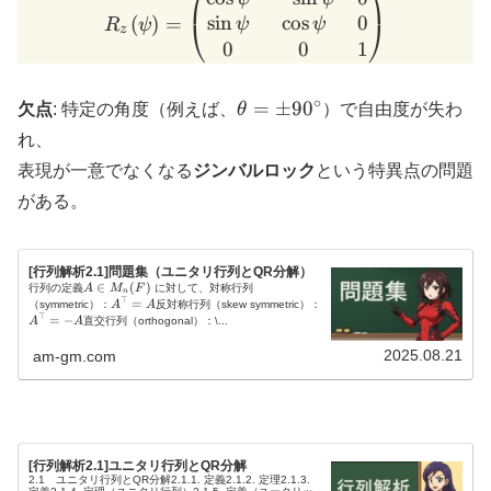
⎛
⎞
s
i
n
c
o
s
0
(
)
=
⎝
⎠
ψ
ψ
R
ψ
z
0
0
1
∘
\theta
=
±
9
0
欠点
: 特定の角度（例えば、
θ
）で自由度が失わ
= \pm
れ、
90^\circ
表現が一意でなくなる
ジンバルロック
という特異点の問題
がある。
[行列解析2.1]問題集（ユニタリ行列とQR分解）
A
∈
(
)
行列の定義
A
M
F
に対して、対称行列
n
⊤
\i
A
=
A
（symmetric）：
A
A
反対称行列（skew symmetric）：
n
⊤
^
^
=
−
A
A
直交行列（orthogonal）：\...
M
{
{
_
\
\
2025.08.21
am-gm.com
n
t
t
(
o
o
F
p
p
)
}
}
=
=
A
-
A
[行列解析2.1]ユニタリ行列とQR分解
2.1 ユニタリ行列とQR分解2.1.1. 定義2.1.2. 定理2.1.3.