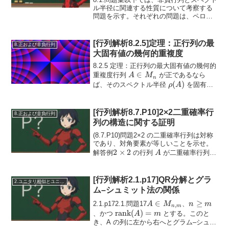
ル半径に関連する性質について考察する
問題を示す。それぞれの問題は、ペロン–
フロベニウスの定理の理解を深めるうえ
A
∈
で重要である。 8.1.P1
が非負
A
M
n
\in
行列であり、ある正の整...
[行列解析8.2.5]定理：正行列の最
8.正および非負行列
M_n
大固有値の幾何的重複度
8.2.5 定理：正行列の最大固有値の幾何的
A
∈
重複度行列
が正であるなら
A
M
n
\in
\rho(A)
(
)
ば、そのスペクトル半径
を固有値
ρ
A
M_n
としてもつときの幾何的重複度は 1 であ
る。証明
\( w, z \in \ma...
[行列解析8.7.P10]2×2二重確率行
8.正および非負行列
列の構造に関する証明
(8.7.P10)問題2×2 の二重確率行列は対称
であり、対角要素が等しいことを示せ。
2
2
×
2
A
解答例
の行列
が二重確率行列で
A
\times
あるための条件を考察する。1. 二重確率
行列の一般形一般の
\( 2 \...
2
[行列解析2.1.p17]QR分解とグラ
2.ユニタリ相似とユニタリ同値
ム–シュミット法の関係
A \in
∈
n
≥
2.1.p172.1.問題17
、
A
M
n
m
,
n
m
M_{n,m}
\geq
\mathrm{rank}
rank
(
)
=
、かつ
とする。このと
A
m
m
(A) = m
き、A の列に左から右へとグラム–シュミ