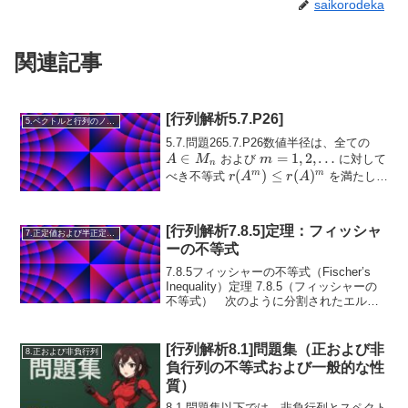
saikorodeka
関連記事
[行列解析5.7.P26]
5.ベクトルと行列のノルム
A
5.7.問題265.7.P26数値半径は、全ての
∈
m =
=
1
,
2
,
…
\in
および
に対して
A
M
m
n
1, 2,
M_n
r(A^m)
(
)
≤
(
)
m
m
べき不等式
を満たしま
r
A
r
A
\dots
\le
すが、べき積不等式r(A^{k+m}) ...
r(A)^m
[行列解析7.8.5]定理：フィッシャ
7.正定値および半正定値行列
ーの不等式
7.8.5フィッシャーの不等式（Fischer’s
Inequality）定理 7.8.5（フィッシャーの
不等式） 次のように分割されたエルミ
ート行列 H =\begin{bmatrix}A & B \\B^{*}
& C\end{bmat...
[行列解析8.1]問題集（正および非
8.正および非負行列
負行列の不等式および一般的な性
質）
8.1.問題集以下では、非負行列とスペクト