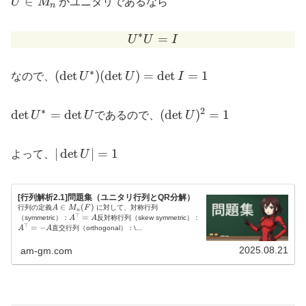
∈
U
M
がユニタリであるなら
n
\in
M_n
∗
U^*U=I
=
U
U
I
∗
(\det
(
d
e
t
)
(
d
e
t
)
=
d
e
t
=
1
なので、
U
U
I
U^*)
(
∗
2
\det
(\det
d
e
t
=
d
e
t
(
d
e
t
)
=
1
U
U
であるので、
U
\det
U^*
U)^2=1
U) =
=\det
|\det
\det
∣
d
e
t
∣
=
1
よって、
U
U
U| =
I =1
1
[行列解析2.1]問題集（ユニタリ行列とQR分解）
A
∈
(
)
行列の定義
A
M
F
に対して、対称行列
n
⊤
\i
A
=
A
（symmetric）：
A
A
反対称行列（skew symmetric）：
n
⊤
^
^
=
−
A
A
直交行列（orthogonal）：\...
M
{
{
_
\
\
2025.08.21
am-gm.com
n
t
t
(
o
o
F
p
p
)
}
}
=
=
A
-