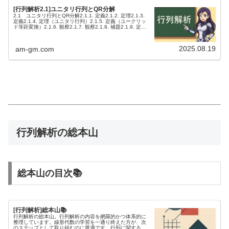
A
[行列解析2.1]ユニタリ行列とQR分解
2.1 ユニタリ行列とQR分解2.1.1. 定義2.1.2. 定理2.1.3.
定義2.1.4. 定理（ユニタリ行列）2.1.5. 定義（ユークリッ
ド等距変換）2.1.6. 観察2.1.7. 観察2.1.8. 補題2.1.9. 定理
（ユニタ...
2025.08.19
am-gm.com
行列解析の総本山
総本山の目次📚
[行列解析]総本山📚
行列解析の総本山。行列解析の内容を網羅的かつ体系的に
整理しています。線形代数の学習を一通り終えた方が、次
のステップとして取り組むのに最適です。行列に関する不