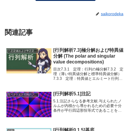
saikorodeka
関連記事
[行列解析7.3]極分解および特異値
7.正定値および半正定値行列
分解 (The polar and singular
value decompositions)
目次7.3.1 定理：行列の極分解7.3.2 定
理（薄い特異値分解と標準特異値分解）
7.3.3 定理：特異値とエルミート行列の
固有値の関係7.3.5 系：特異値の摂動不
等式7.3.6 補題：行または列を削除した
行列の特異値の交錯7.3.8 ...
[行列解析5.1]注記
5.ベクトルと行列のノルム
5.1.注記さらなる参考文献.与えられたノ
ルムが内積から導かれるための必要十分
条件が平行四辺形恒等式であることを最
初に証明したのは、P. Jordan と J. von
Neumann によるものと思われる（On
inner product...
[行列解析0.1.5]基底
行列