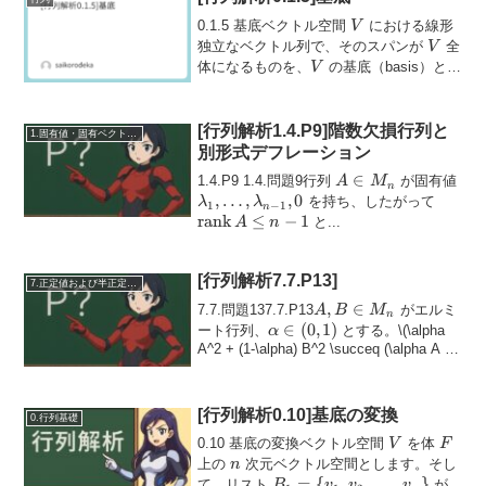
V
0.1.5 基底ベクトル空間
における線形
V
V
独立なベクトル列で、そのスパンが
全
V
V
体になるものを、
の基底（basis）と呼
V
びます。すなわち、すべてのベクトル
は、基底の要素の一次結合として一意に
表さ...
[行列解析1.4.P9]階数欠損行列と
1.固有値・固有ベクトル・相似
別形式デフレーション
A
∈
\l
1.4.P9 1.4.問題9行列
が固有値
A
M
n
\in
\do
,
…
,
,
0
\oper
を持ち、したがって
λ
λ
1
−
1
n
M_n
\l
A \le 
rank
≤
−
1
と...
A
n
1},
[行列解析7.7.P13]
7.正定値および半正定値行列
A, B
,
∈
7.7.問題137.7.P13
がエルミ
A
B
M
n
\in
\alpha
∈
(
0
,
1
)
ート行列、
とする。
\(\alpha
α
M_n
\in
A^2 + (1-\alpha) B^2 \succeq (\alpha A +
(1-\...
(0,1)
[行列解析0.10]基底の変換
0.行列基礎
V
F
0.10 基底の変換ベクトル空間
を体
V
F
n
上の
次元ベクトル空間とします。そし
n
B_1 =
=
{
,
,
…
,
}
V
て、リスト
が
B
v
v
v