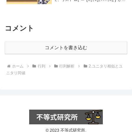
1
1
2
n
\{v_1,
の基底で...
V
v_2,
\ldots,
v_n\}
コメント
コメントを書き込む
ホーム
行列
行列解析
2.ユニタリ相似とユ
ニタリ同値
© 2023 不等式研究所.