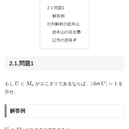
2.1.問題1
解答例
行列解析の総本山
総本山の目次📚
記号の意味🔎
2.1.問題1
U
|\det
∈
∣
d
e
t
∣
=
1
もし
U
M
がユニタリであるならば、
U
を
n
\in
U| =
示せ。
M_n
1
解答例
U