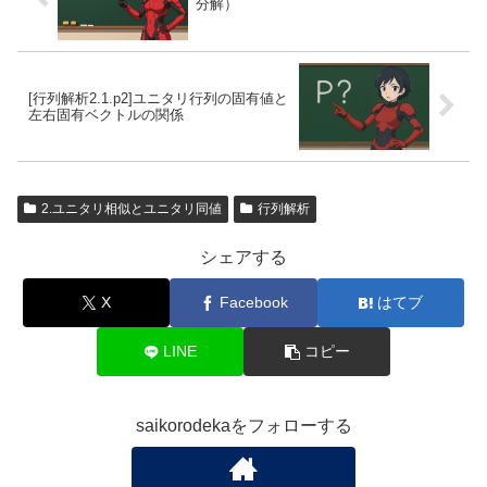
分解）
[行列解析2.1.p2]ユニタリ行列の固有値と
左右固有ベクトルの関係
2.ユニタリ相似とユニタリ同値
行列解析
シェアする
X
Facebook
はてブ
LINE
コピー
saikorodekaをフォローする