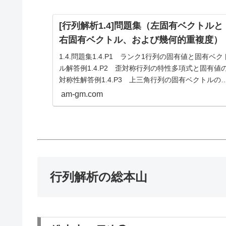
*}
v
[行列解析1.4]問題集（左固有ベクトルと
右固有ベクトル、および幾何的重複度）
1.4.問題集1.4.P1 ランク1行列の固有値と固有ベク
ル解答例1.4.P2 歪対称行列の特性多項式と固有値
対称性解答例1.4.P3 上三角行列の固有ベクトルの
造解答例1.4.P4 主対角ゼロ三重対角行列の対称性
am-gm.com
固有値解答例1.4...
行列解析の総本山