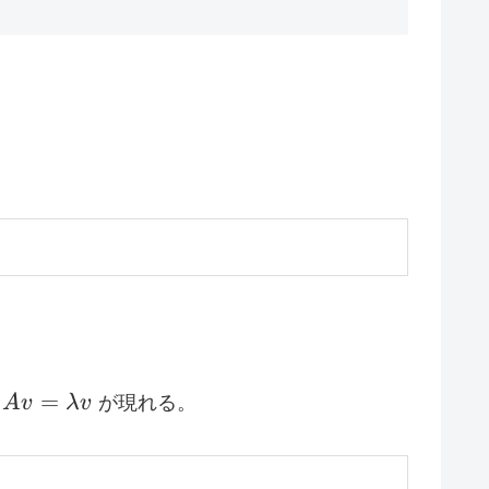
Av=\lambda
=
件
A
v
λ
v
が現れる。
v