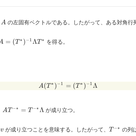
A
列
A
の左固有ベクトルである。したがって、ある対角行
A=
∗
−
1
∗
=
(
)
Λ
A
T
T
を得る。
(T^*)^{-1}\Lambda
T^*
∗
−
1
∗
−
1
(
)
=
A (T^*)^{-1} = (T^*)
(
)
Λ
A
T
T
A T^{-
−∗
−∗
=
Λ
、
A
T
T
が成り立つ。
*}=T^{-
*}\Lambda
ambda
T^{-
−∗
λ
v
が成り立つことを意味する。したがって、
T
の列