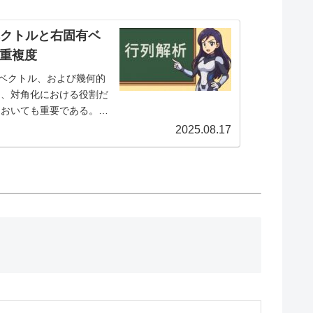
有ベクトルと右固有ベ
重複度
有ベクトル、および幾何的
は、対角化における役割だ
においても重要である。ま
から始める。1.4.1.
2025.08.17
....