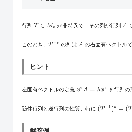
T
A
∈
行列
T
M
が非特異で、その列が行列
A
n
\in
\in
M_n
M_
T^{-
A
−∗
このとき、
T
の列は
A
の右固有ベクトルで
*}
ヒント
x^*A=\lambda
∗
∗
=
左固有ベクトルの定義
x
A
λ
x
を行列の
x^*
(T^{-1})^*
−
1
∗
(
)
=
(
随伴行列と逆行列の性質、特に
T
(T^*)^{-1}
解答例