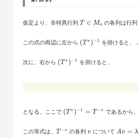
T\in
∈
仮定より、非特異行列
T
M
の各列は行
n
M_n
(T^*)^{-1}
∗
−
1
(
)
この式の両辺に左から
T
を掛けると、
(T^*)^{-1}
∗
−
1
(
)
次に、右から
T
を掛けると、
(T^*)^{-1}=T^{-
∗
−
1
−∗
(
)
=
となる。ここで
T
T
であるから
*}
T^{-
v
Av=\l
−∗
=
この等式は、
T
の各列
v
について
A
v