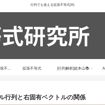
行列でも使える拡張不等式(R)
行列でも使える拡張不等式
拡張不等式
[行列解析]総本山📚
ベクトル行列と右固有ベクトルの関係