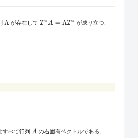
\Lambda
T^*A=\Lambda
∗
∗
Λ
=
Λ
列
が存在して
T
A
T
が成り立つ。
T^*
^{-1} \Lambda
A
はすべて行列
A
の右固有ベクトルである。