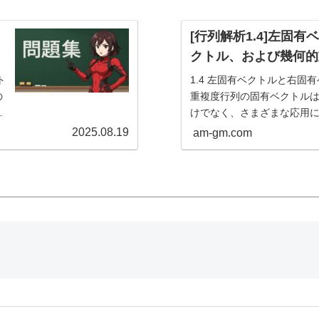
*}
[行列解析1.4]左固
クトル、および幾何的
ト
1.4 左固有ベクトルと右固
の
重複度行列の固有ベクトル
構
けでなく、さまざまな応用
と
ず、固有値に関する重要な観察
2025.08.19
am-gm.com
観察1.4.2. 定義（固有空間）1