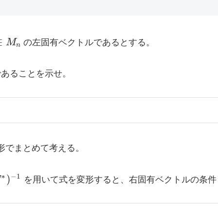
∈
M
の左固有ベクトルであるとする。
n
n
あることを示せ。
形でまとめて考える。
=
∗
−
1
)
T
を用いて式を変形すると、右固有ベクトルの条