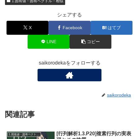
1.固有値・固有ベクトル・相似
シェアする
X
Facebook
はてブ
LINE
コピー
saikorodekaをフォローする
saikorodeka
関連記事
[行列解析1.3.P20]複素行列の実表
1.固有値・固有ベクトル・相似