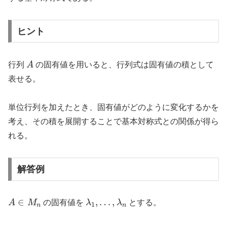
ヒント
A
行列
A
の固有値を用いると、行列式は固有値の積として
表せる。
単位行列を加えたとき、固有値がどのように変化するかを
考え、その積を展開することで基本対称式との関係が得ら
れる。
解答例
A
\lambda_1,\dots,\lambda_n
∈
,
…
,
A
M
の固有値を
λ
λ
とする。
1
n
n
\in
M_n