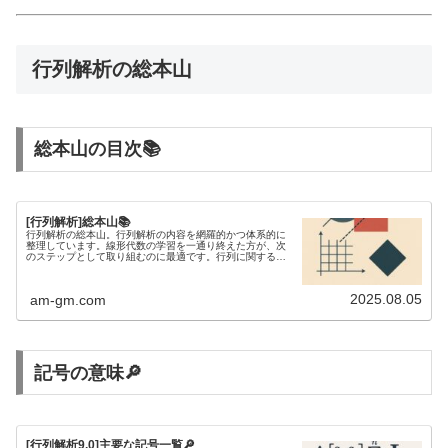
行列解析の総本山
総本山の目次📚
[行列解析]総本山📚
行列解析の総本山。行列解析の内容を網羅的かつ体系的に
整理しています。線形代数の学習を一通り終えた方が、次
のステップとして取り組むのに最適です。行列に関する不
等式を研究するには、行列解析の知識が欠かせません。
2025.08.05
am-gm.com
記号の意味🔎
[行列解析9.0]主要な記号一覧🔎