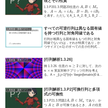
現とその性質
A, B
,
∈
1.3.P201.3.問題20任意の
A
B
M
n
\in
A =
=
+
B =
=
+
を、
、
A
A
i
A
B
B
i
B
1
2
1
2
M_n
A_1
B_1
と表す。ただし
\( A_1, A_2, B_1, B_2 \in
M_...
+ i
+ i
A_2
B_2
すべての可逆行列は異なる固有値
1.固有値・固有ベクトル・相似
を持つ行列と対角同値である
行列が相異なる固有値をもつ行列と対角
同値でないのは，それが特異であり，か
つサイズ ( n-1) のすべての主小行列式が
ゼロである場合に限る。
[行列解析1.3.26]
1.固有値・固有ベクトル・相似
n
≥
2
n
例 1.3.26. 任意の
に対して、次の
n
\geq
\ti
×
実反対称テプリッツ行列を考え
n
n
2
n
る。A = _{i,j=1}^{n}= \begin{bmatrix}0 &
-1 & -2 & \cd...
[行列解析1.3.P2]可換行列と多項
1.固有値・固有ベクトル・相似
式の可換性
A, B
,
∈
1.3.P21.3.問題2
であり、か
A
B
M
n
\in
A
B
A
つ
と
が可換であるとき、
の任意
A
B
A