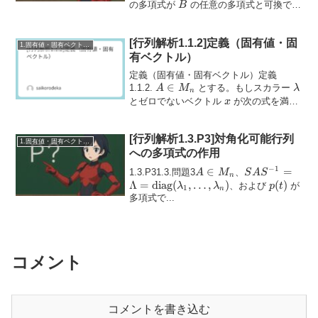
M_n
B
の多項式が
の任意の多項式と可換であ
B
ることを示せ。ヒント多項式は行列の...
[行列解析1.1.2]定義（固有値・固
1.固有値・固有ベクトル・相似
有ベクトル）
定義（固有値・固有ベクトル）定義
A
∈
\lam
1.1.2.
とする。もしスカラー
A
M
λ
n
\in
x
とゼロでないベクトル
が次の式を満た
x
M_n
すとき、(1.1.3) A x = \lambda x, ...
[行列解析1.3.P3]対角化可能行列
1.固有値・固有ベクトル・相似
への多項式の作用
−
1
A
∈
SAS^{-1} =
=
1.3.P31.3.問題3
、
A
M
S
A
S
n
\in
\Lambda =
Λ
=
diag
(
,
…
,
)
p(t)
(
)
、および
が
λ
λ
p
t
1
n
M_n
\mathrm{diag
多項式で...
(\lambda_1,
\ldots,
\lambda_n)
コメント
コメントを書き込む