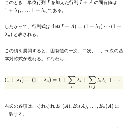
I
I+A
1+\
+
このとき、単位行列
I
を加えた行列
I
A
の固有値は
1
+
,
…
,
1
+
λ
λ
である。
1
n
\det(I+A)=
d
e
t
(
+
)
=
(
1
+
)
⋯
(
1
+
したがって、行列式は
I
A
λ
1
(1+\lambda_1)\cdots(1+\lam
)
λ
と表される。
n
n
この積を展開すると、固有値の一次、二次、…、
n
次の基
本対称式が現れる。すなわち、
∑
∑
(1+\lambda_1)\cdots(1+\
(
1
+
)
⋯
(
1
+
)
=
1
+
+
+
⋯
+
λ
λ
λ
λ
λ
1
n
i
i
j
<
i
i
j
E_1(A),E_2(A),\dots,E_n(A)
(
)
,
(
)
,
…
,
(
)
右辺の各項は、それぞれ
E
A
E
A
E
A
に
1
2
n
一致する。