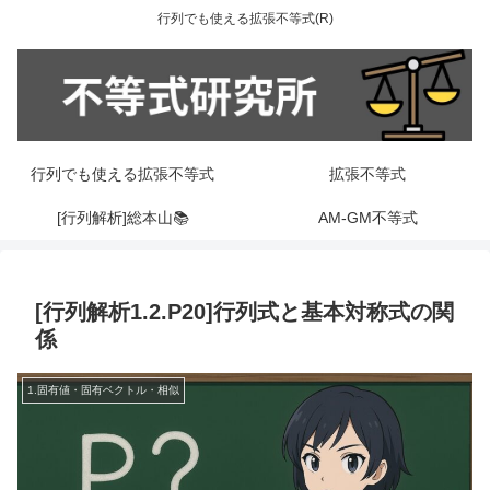
行列でも使える拡張不等式(R)
行列でも使える拡張不等式
拡張不等式
[行列解析]総本山📚
AM-GM不等式
[行列解析1.2.P20]行列式と基本対称式の関
係
1.固有値・固有ベクトル・相似