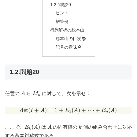
1.2.問題20
ヒント
解答例
行列解析の総本山
総本山の目次📚
記号の意味🔎
1.2.問題20
A
∈
任意の
A
M
に対して、次を示せ：
n
\in
M_n
d
e
t
(
+
)
=
1
+
\det(I + A) = 1 + E_1(A)
(
)
+
⋯
+
(
)
I
A
E
A
E
A
1
n
E_k(A)
A
k
(
)
ここで、
E
A
は
A
の固有値の
k
個の組み合わせに対応
k
する基本対称式である。