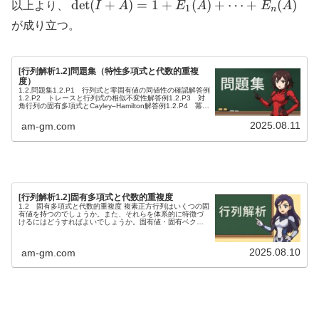
\det(I
d
e
t
(
+
)
=
1
+
(
)
+
⋯
+
(
)
以上より、
I
A
E
A
E
A
1
n
+ A) =
が成り立つ。
1 +
E_1(A)
+
[行列解析1.2]問題集（特性多項式と代数的重複
度）
\cdots
1.2.問題集1.2.P1 行列式と零固有値の同値性の確認解答例
1.2.P2 トレースと行列式の相似不変性解答例1.2.P3 対
+
角行列の固有多項式とCayley–Hamilton解答例1.2.P4 冪等
行列の固有多項式係数の整数性解答例1....
E_n(A)
2025.08.11
am-gm.com
[行列解析1.2]固有多項式と代数的重複度
1.2 固有多項式と代数的重複度 複素正方行列はいくつの固
有値を持つのでしょうか。また、それらを体系的に特徴づ
けるにはどうすればよいでしょうか。固有値・固有ベクト
ルの方程式 (1.1.3) を次のように書き換えます：(\lambda I
-...
2025.08.10
am-gm.com